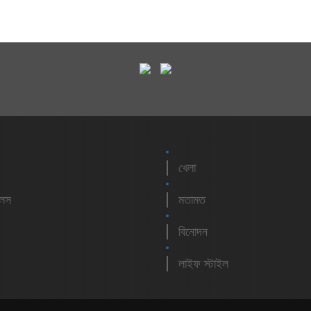
খেলা
লেস
মতামত
বিনোদন
লাইফ স্টাইল