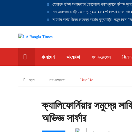
হোয়াইট হাউস সংবাদদাতা নৈশভোজে গণমাধ্যমকে কটাক্ষ ট্রাম
লস এঞ্জেলেস মেট্রোকে ভাড়ামুক্ত করার পরিকল্পনা মেয়র কারে
সাইবার অপরাধীদের বিরুদ্ধে কঠোর যুক্তরাষ্ট্র, নতুন ভিসা নিষ
বাংলাদেশ
আমেরিকা
লস এঞ্জেলেস
বিনোদ
হোম
লস এঞ্জেলেস
বিস্তারিত
ক্যালিফোর্নিয়ার সমুদ্রে সার
অভিজ্ঞ সার্ফার