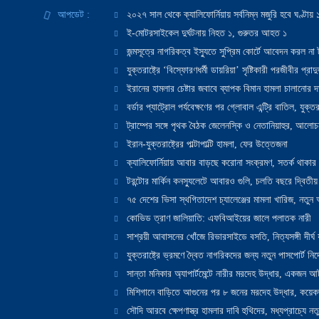
আপডেট :
২০২৭ সাল থেকে ক্যালিফোর্নিয়ায় সর্বনিম্ন মজুরি হবে ঘণ্টা
ই-মোটরসাইকেল দুর্ঘটনায় নিহত ১, গুরুতর আহত ১
জন্মসূত্রে নাগরিকত্ব ইস্যুতে সুপ্রিম কোর্টে আবেদন করল না ট
যুক্তরাষ্ট্রে ‘বিস্ফোরণধর্মী ডায়রিয়া’ সৃষ্টিকারী পরজীবীর প্র
ইরানের হামলার চেষ্টার জবাবে ব্যাপক বিমান হামলা চালানোর দাবি
বর্ডার প্যাট্রোল পর্যবেক্ষণের পর গ্লোবাল এন্ট্রি বাতিল, যুক্তর
ট্রাম্পের সঙ্গে পৃথক বৈঠক জেলেনস্কি ও নেতানিয়াহুর, আলোচ
ইরান-যুক্তরাষ্ট্রের পাল্টাপাল্টি হামলা, ফের উত্তেজনা
ক্যালিফোর্নিয়ায় আবার বাড়ছে করোনা সংক্রমণ, সতর্ক থাকার পরাম
টরন্টোর মার্কিন কনস্যুলেটে আবারও গুলি, চলতি বছরে দ্বিতীয়
৭৫ দেশের ভিসা স্থগিতাদেশ চ্যালেঞ্জের মামলা খারিজ, নতু
কোভিড ত্রাণ জালিয়াতি: এফবিআইয়ের জালে পলাতক নারী
সাশ্রয়ী আবাসনের খোঁজে রিভারসাইডে বসতি, নিত্যসঙ্গী দীর্ঘ
যুক্তরাষ্ট্রে ভ্রমণে দ্বৈত নাগরিকদের জন্য নতুন পাসপোর্ট নির্দ
সান্তা মনিকার অ্যাপার্টমেন্টে নারীর মরদেহ উদ্ধার, একজন 
মিশিগানে বাড়িতে আগুনের পর ৮ জনের মরদেহ উদ্ধার, কয়েকজ
সৌদি আরবে ক্ষেপণাস্ত্র হামলার দাবি হুথিদের, মধ্যপ্রাচ্যে ন