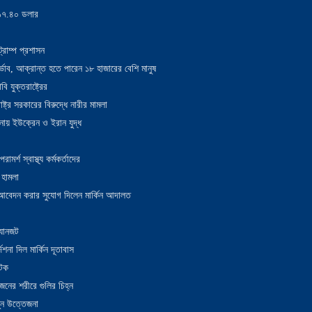
য় ১৭.৪০ ডলার
্রাম্প প্রশাসন
াদুর্ভাব, আক্রান্ত হতে পারেন ১৮ হাজারের বেশি মানুষ
 যুক্তরাষ্ট্রের
াষ্ট্র সরকারের বিরুদ্ধে নারীর মামলা
নায় ইউক্রেন ও ইরান যুদ্ধ
র্শ স্বাস্থ্য কর্মকর্তাদের
 হামলা
ন আবেদন করার সুযোগ দিলেন মার্কিন আদালত
 যানজট
েশনা দিল মার্কিন দূতাবাস
আটক
নের শরীরে গুলির চিহ্ন
তুন উত্তেজনা