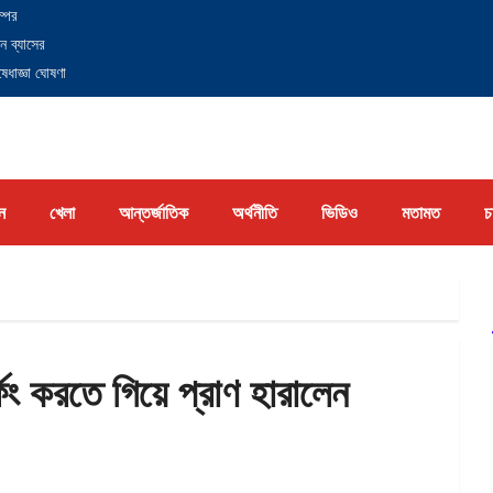
্পের
ন ব্যাসের
েধাজ্ঞা ঘোষণা
ন
খেলা
আন্তর্জাতিক
অর্থনীতি
ভিডিও
মতামত
চ
্ফিং করতে গিয়ে প্রাণ হারালেন