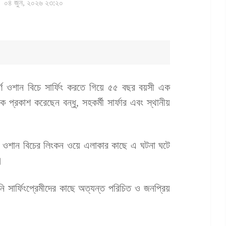
০৪ জুন, ২০২৬ ২৩:২০
কিপূর্ণ ওশান বিচে সার্ফিং করতে গিয়ে ৫৫ বছর বয়সী এক
োক প্রকাশ করেছেন বন্ধু, সহকর্মী সার্ফার এবং স্থানীয়
োর ওশান বিচের লিংকন ওয়ে এলাকার কাছে এ ঘটনা ঘটে
।
তিনি সার্ফিংপ্রেমীদের কাছে অত্যন্ত পরিচিত ও জনপ্রিয়