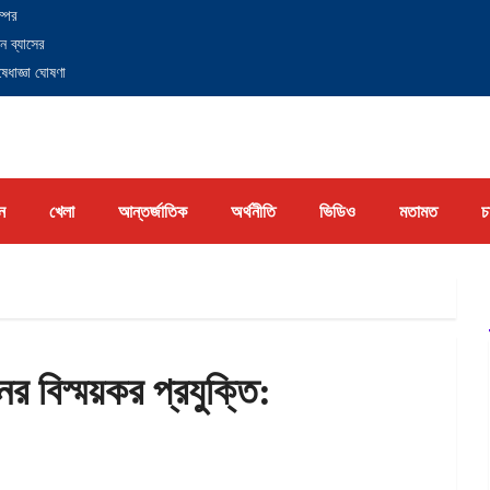
্পের
ন ব্যাসের
েধাজ্ঞা ঘোষণা
ন
খেলা
আন্তর্জাতিক
অর্থনীতি
ভিডিও
মতামত
চ
 বিস্ময়কর প্রযুক্তি: