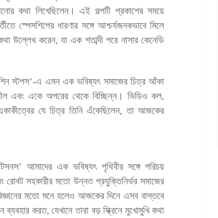
পাঠানোর কথা লিখেছিলেন। এই গল্পটি প্রকাশের সময়ে
র্তীতে স্পেসশিপের ধারণার সঙ্গে আশ্চর্যজনকভাবে মিলে
র কথা উল্লেখ করেন, যা এক শতাব্দী পরে নাসার কেনেডি
েশিন স্টপস’-এ এমন এক ভবিষ্যৎ সমাজের চিত্র আঁকা
ভরশীল এবং একে অপরের থেকে বিচ্ছিন্ন। ভিডিও কল,
একাকীত্বের যে চিত্র তিনি এঁকেছিলেন, তা আজকের
টসনস’ আমাদের এক ভবিষ্যৎ পৃথিবীর সঙ্গে পরিচয়
ং রোবট সহকারীর মতো উন্নত প্রযুক্তিনির্ভর সমাজের
্পবিজ্ঞানের মতো মনে হলেও আজকের দিনে এসব বাস্তবে
্যবহার করত, যেখানে তারা বড় স্ক্রিনে মুখোমুখি কথা