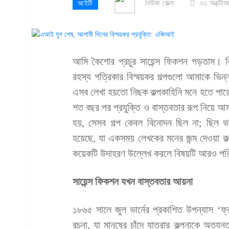
নিউজ ডেক্স
৩১ অক্টোব
আইটি
আমি কৈশোর প্রচুর সায়েন্স ফিকশন পড়তাম। ব
রহস্য পত্রিকার বিস্ময়কর গল্পগুলো আমাকে ভ
এসব লেখা হয়তো নিছক কল্পকাহিনি মনে হতে পারে, 
শত বছর পর প্রযুক্তি ও বাস্তবতার রূপ নিয়ে আম
হয়, সেসব গল্প কেবল বিনোদন ছিল না; ছিল ভবিষ
হয়েছে, যা একসময় লেখকের মনের জন্ম দেওয়া 
কয়েকটি উদাহরণ উল্লেখ করলে বিষয়টি আরও পরি
সায়েন্স ফিকশন যখন বাস্তবতার আয়না
১৮৬৫ সালে জুল ভার্নের প্রকাশিত উপন্যাস ‘ফ্রম
রচনা, যা মানুষের চাঁদে যাত্রার কল্পনাকে অত্য