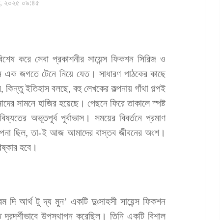
র, ২০২৫ ০৯:৪৫
িশেষ করে সেবা প্রকাশনীর সায়েন্স ফিকশন সিরিজ ও
িন্ন এক জগতে টেনে নিয়ে যেত। সাধারণ পাঠকের কাছে
কিন্তু ইতিহাস বলছে, বহু লেখকের কল্পনায় গাঁথা গল্পই
াদের সামনে হাজির হয়েছে। পেছনে ফিরে তাকালে স্পষ্ট
্যতের অভূতপূর্ব পূর্বাভাস। সময়ের বিবর্তনে প্রমাণ
কল্পনা ছিল, তা-ই আজ আমাদের বাস্তব জীবনের অংশ।
ষ্কার হবে।
 দি আর্থ টু দ্য মুন’ একটি দুঃসাহসী সায়েন্স ফিকশন
ন্ত দূরদর্শীভাবে উপস্থাপন করেছিল। তিনি একটি বিশাল