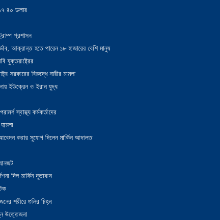
য় ১৭.৪০ ডলার
্রাম্প প্রশাসন
াদুর্ভাব, আক্রান্ত হতে পারেন ১৮ হাজারের বেশি মানুষ
 যুক্তরাষ্ট্রের
াষ্ট্র সরকারের বিরুদ্ধে নারীর মামলা
নায় ইউক্রেন ও ইরান যুদ্ধ
র্শ স্বাস্থ্য কর্মকর্তাদের
 হামলা
ন আবেদন করার সুযোগ দিলেন মার্কিন আদালত
 যানজট
েশনা দিল মার্কিন দূতাবাস
আটক
নের শরীরে গুলির চিহ্ন
তুন উত্তেজনা