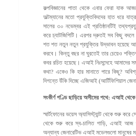
কল্পবিজ্ঞানের পাতা থেকে এবার ফেরা যাক আ
অল্টম্যানের মতো প্রযুক্তিবিদদের হাত ধরে যা
সালের ৩০ নভেম্বর এই প্রতিষ্ঠানটিই তথ্যপ্রযু
করে চ্যাটজিপিটি। এরপর দ্রুতই সব কিছু বদল
শত শত নতুন নতুন প্রযুক্তির উদ্ভাবন হয়েছে আ
করবে। কিন্তু বছর না ঘুরতেই তার চেয়েও শক্তি
কবর রচিত হয়েছে। এআই নিঃসন্দেহে আমাদের সময়
কথা? একেও কি হার মানাতে পারে কিছু? অবিশ
দিগন্তে উঁকি দিচ্ছে এজিআই (আর্টিফিশিয়াল জেনা
সংকীর্ণ গণ্ডি ছাড়িয়ে অসীমের পথে: এআই থে
স্মার্টফোনের ভয়েস অ্যাসিস্ট্যান্ট থেকে শুরু করে
থেকে শুরু করে স্ব-চালিত গাড়ি, এআই আজ প্র
অন্যান্য জেনারেটিভ এআই মডেলগুলো মানুষের ম