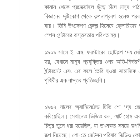
কামান থেকে প্রজেক্টাইল ছুঁড়ে চাঁদে মানুষ 
বিজ্ঞানের দৃষ্টিকোণ থেকে কল্পনাপ্রবণ হলেও পরব
যায়। তিনি উৎক্ষেপণ কেন্দ্র হিসেবে ফ্লোরিডা
স্পেস সেন্টারের বাস্তবতায় পরিণত হয়।
১৯০৯ সালে ই. এম. ফরস্টারের ছোটগল্প ‘দ্য ম
হয়, যেখানে মানুষ প্রযুক্তির ওপর অতি-নির্
ইন্টারনেট এবং এর ফলে তৈরি হওয়া সামাজিক 
পৃথিবীর এক বাস্তব প্রতিচ্ছবি।
১৯৬২ সালের অ্যানিমেটেড টিভি শো ‘দ্য জে
করিয়েছিল। সেখানেও ভিডিও কল, স্মার্ট হোম এব
চিত্র তুলে ধরা হয়েছিল, যা তখনকার সময়ে কল
রূপ নিয়েছে। শো-তে জেটসন পরিবার ভিডিও ফোন ব