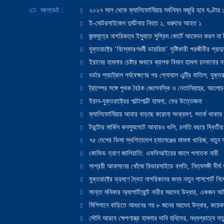
আপডেট :
২০২৭ সাল থেকে ক্যালিফোর্নিয়ায় সর্বনিম্ন মজুরি হবে ঘণ্টা
ই-মোটরসাইকেল দুর্ঘটনায় নিহত ১, গুরুতর আহত ১
জন্মসূত্রে নাগরিকত্ব ইস্যুতে সুপ্রিম কোর্টে আবেদন করল না ট
যুক্তরাষ্ট্রে ‘বিস্ফোরণধর্মী ডায়রিয়া’ সৃষ্টিকারী পরজীবীর প্র
ইরানের হামলার চেষ্টার জবাবে ব্যাপক বিমান হামলা চালানোর দাবি
বর্ডার প্যাট্রোল পর্যবেক্ষণের পর গ্লোবাল এন্ট্রি বাতিল, যুক্তর
ট্রাম্পের সঙ্গে পৃথক বৈঠক জেলেনস্কি ও নেতানিয়াহুর, আলোচ
ইরান-যুক্তরাষ্ট্রের পাল্টাপাল্টি হামলা, ফের উত্তেজনা
ক্যালিফোর্নিয়ায় আবার বাড়ছে করোনা সংক্রমণ, সতর্ক থাকার পরাম
টরন্টোর মার্কিন কনস্যুলেটে আবারও গুলি, চলতি বছরে দ্বিতীয়
৭৫ দেশের ভিসা স্থগিতাদেশ চ্যালেঞ্জের মামলা খারিজ, নতু
কোভিড ত্রাণ জালিয়াতি: এফবিআইয়ের জালে পলাতক নারী
সাশ্রয়ী আবাসনের খোঁজে রিভারসাইডে বসতি, নিত্যসঙ্গী দীর্ঘ
যুক্তরাষ্ট্রে ভ্রমণে দ্বৈত নাগরিকদের জন্য নতুন পাসপোর্ট নির্দ
সান্তা মনিকার অ্যাপার্টমেন্টে নারীর মরদেহ উদ্ধার, একজন 
মিশিগানে বাড়িতে আগুনের পর ৮ জনের মরদেহ উদ্ধার, কয়েকজ
সৌদি আরবে ক্ষেপণাস্ত্র হামলার দাবি হুথিদের, মধ্যপ্রাচ্যে ন