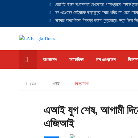
হোয়াইট হাউস সংবাদদাতা নৈশভোজে গণমাধ্যমকে কটাক্ষ ট্রাম
লস এঞ্জেলেস মেট্রোকে ভাড়ামুক্ত করার পরিকল্পনা মেয়র কারে
সাইবার অপরাধীদের বিরুদ্ধে কঠোর যুক্তরাষ্ট্র, নতুন ভিসা নিষ
বাংলাদেশ
আমেরিকা
লস এঞ্জেলেস
বিনোদ
হোম
আইটি
বিস্তারিত
এআই যুগ শেষ, আগামী দিনের
এজিআই