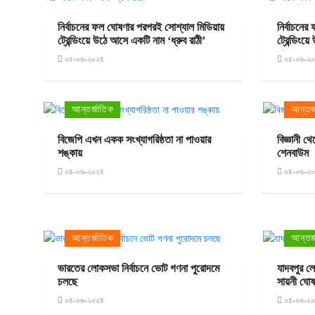
নির্বাচনের ফল ঘোষণার পরপরই সোশ্যাল মিডিয়ায়
নির্বাচনে
ট্রেন্ডিংয়ে উঠে আসে একটি নাম ‘ধ্রুব রাঠী’
ট্রেন্ডিংয়
০৫-০৬-২০২৪
০৫-০৬-২
আন্তর্জাতিক
আন্তর্
বিজেপি এখন একক সংখ্যাগরিষ্ঠতা না পাওয়ার
বিজ্ঞানী থ
শঙ্কায়
শেনবাউম
০৪-০৬-২০২৪
০৪-০৬-২
আন্তর্জাতিক
আন্তর্
ভারতের লোকসভা নির্বাচনে ভোট গণনা পুরোদমে
যাদবপুর ল
চলছে
সায়নী ঘো
০৪-০৬-২০২৪
০৪-০৬-২