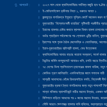
আপডেট :
২০২৭ সাল থেকে ক্যালিফোর্নিয়ায় সর্বনিম্ন মজুরি হবে ঘণ্টা
ই-মোটরসাইকেল দুর্ঘটনায় নিহত ১, গুরুতর আহত ১
জন্মসূত্রে নাগরিকত্ব ইস্যুতে সুপ্রিম কোর্টে আবেদন করল না ট
যুক্তরাষ্ট্রে ‘বিস্ফোরণধর্মী ডায়রিয়া’ সৃষ্টিকারী পরজীবীর প্র
ইরানের হামলার চেষ্টার জবাবে ব্যাপক বিমান হামলা চালানোর দাবি
বর্ডার প্যাট্রোল পর্যবেক্ষণের পর গ্লোবাল এন্ট্রি বাতিল, যুক্তর
ট্রাম্পের সঙ্গে পৃথক বৈঠক জেলেনস্কি ও নেতানিয়াহুর, আলোচ
ইরান-যুক্তরাষ্ট্রের পাল্টাপাল্টি হামলা, ফের উত্তেজনা
ক্যালিফোর্নিয়ায় আবার বাড়ছে করোনা সংক্রমণ, সতর্ক থাকার পরাম
টরন্টোর মার্কিন কনস্যুলেটে আবারও গুলি, চলতি বছরে দ্বিতীয়
৭৫ দেশের ভিসা স্থগিতাদেশ চ্যালেঞ্জের মামলা খারিজ, নতু
কোভিড ত্রাণ জালিয়াতি: এফবিআইয়ের জালে পলাতক নারী
সাশ্রয়ী আবাসনের খোঁজে রিভারসাইডে বসতি, নিত্যসঙ্গী দীর্ঘ
যুক্তরাষ্ট্রে ভ্রমণে দ্বৈত নাগরিকদের জন্য নতুন পাসপোর্ট নির্দ
সান্তা মনিকার অ্যাপার্টমেন্টে নারীর মরদেহ উদ্ধার, একজন 
মিশিগানে বাড়িতে আগুনের পর ৮ জনের মরদেহ উদ্ধার, কয়েকজ
সৌদি আরবে ক্ষেপণাস্ত্র হামলার দাবি হুথিদের, মধ্যপ্রাচ্যে ন