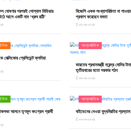
র ফল ঘোষণার পরপরই সোশ্যাল মিডিয়ায়
বিজেপি একক সংখ্যাগরিষ্ঠতা না পাওয়া
ে উঠে আসে একটি নাম ‘ধ্রুব রাঠী’
প্রকাশ করেছেন মমতা
০২৪
০৪-০৬-২০২৪
জাতিক
আন্তর্জাতিক
েকে মেক্সিকোর প্রেসিডেন্ট ক্লদিয়া
ভারতের প্রধানমন্ত্রী নরেন্দ্র মোদির টানা
তৃতীয়বারের মতো সরকার গঠন
০২৪
০৪-০৬-২০২৪
জাতিক
আন্তর্জাতিক
োকসভা আসনে তৃণমূল কংগ্রেস প্রার্থী
বাইডেনের দেওয়া যুদ্ধবিরতির প্রস্তাব 
ষ
০৩-০৬-২০২৪
০২৪