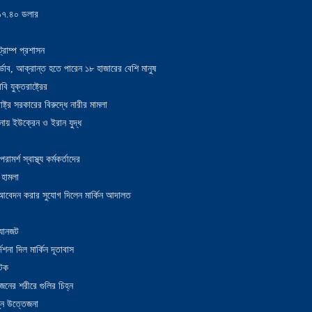
য় ১৭.৪০ ডলার
্রাম্প প্রশাসন
াদুর্ভাব, আক্রান্ত হতে পারেন ১৮ হাজারের বেশি মানুষ
 যুক্তরাষ্ট্রের
াষ্ট্র সরকারের বিরুদ্ধে নারীর মামলা
নায় ইউক্রেন ও ইরান যুদ্ধ
র্শ স্বাস্থ্য কর্মকর্তাদের
 হামলা
ন আবেদন করার সুযোগ দিলেন মার্কিন আদালত
 যানজট
েশনা দিল মার্কিন দূতাবাস
আটক
নের শরীরে গুলির চিহ্ন
তুন উত্তেজনা