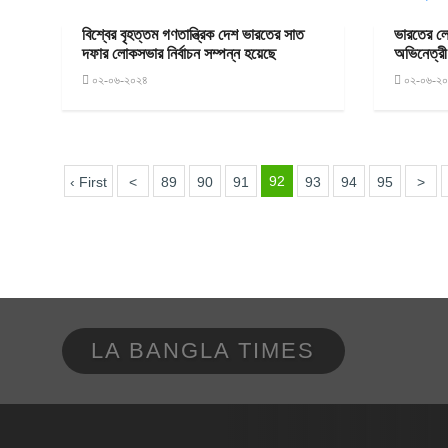
বিশ্বের বৃহত্তম গণতান্ত্রিক দেশ ভারতের সাত
ভারতের লো
দফার লোকসভার নির্বাচন সম্পন্ন হয়েছে
অভিনেত্রী 
০২-০৬-২০২৪
০২-০৬-২
92
‹ First
<
89
90
91
93
94
95
>
LA BANGLA TIMES