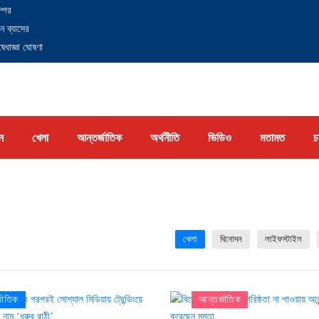
্পের
ন ব্যাসের
েধাজ্ঞা ঘোষণা
ন
খেলা
আন্তর্জাতিক
অর্থনীতি
ভিডিও
মতামত
চ
খেলা
বিনোদন
লাইফস্টাইল
জাতিক
আন্তর্জাতিক