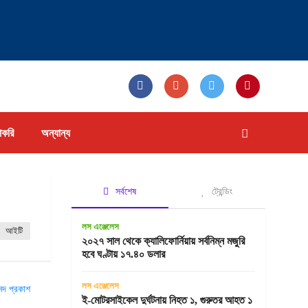
াকরি
অন্যান্য
সর্বশেষ
ট্রেন্ডিং
লস এঞ্জেলেস
আইটি
২০২৭ সাল থেকে ক্যালিফোর্নিয়ায় সর্বনিম্ন মজুরি
হবে ঘণ্টায় ১৭.৪০ ডলার
লস এঞ্জেলেস
ই-মোটরসাইকেল দুর্ঘটনায় নিহত ১, গুরুতর আহত ১