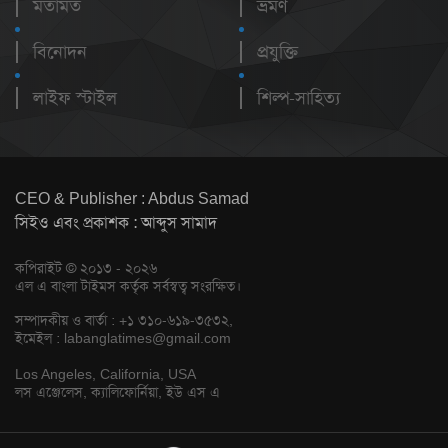
মতামত
ভ্রমণ
বিনোদন
প্রযুক্তি
লাইফ স্টাইল
শিল্প-সাহিত্য
CEO & Publisher : Abdus Samad
সিইও এবং প্রকাশক : আব্দুস সামাদ
কপিরাইট © ২০১৩ - ২০২৬
এল এ বাংলা টাইমস কর্তৃক সর্বস্বত্ব সংরক্ষিত।
সম্পাদকীয় ও বার্তা : +১ ৩১০-৬১৯-৩৫৩২,
ইমেইল :
labanglatimes@gmail.com
Los Angeles, California, USA
লস এঞ্জেলেস, ক্যালিফোর্নিয়া, ইউ এস এ