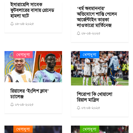
ইসারায়েলি সাবেক
‘ধর্ম অবমাননার’
ফুটবলারের বাসায় গ্রেনেড
অভিযোগে শাস্তি পেলেন
হামলা ঘটে
আর্জেন্টাইন তারকা
০৮-০৪-২০২৫
লাওতারো মার্তিনেজ
০৮-০৪-২০২৫
খেলাধুলা
খেলাধুলা
রিয়ালের ‘ইংলিশ ক্লাব’
শিরোপা কি খোয়ালো
চ্যালেঞ্জ
রিয়াল মাদ্রিদ
০৭-০৪-২০২৫
০৭-০৪-২০২৫
খেলাধুলা
খেলাধুলা