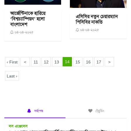
আর্জেন্টিনাকে হারিয়ে
এসিসির নতুন চেয়ারম্যান
‘বিশ্বচ্যাম্পিয়ন’ হলো
পিসিবির নাকভি
বাংলাদেশ
০৪-০৪-২০২৫
০৪-০৪-২০২৫
14
‹ First
<
11
12
13
15
16
17
>
Last ›
সর্বশেষ
ট্রেন্ডিং
লস এঞ্জেলেস