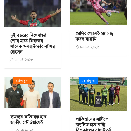
মেসির গোলেই ম্যাচ ড্র
দুই বছরের নিষেধাজ্ঞা
করল মায়ামি
শেষে মাঠে ফিরলেন
সাবেক অলরাউন্ডার নাসির
০৬-০৪-২০২৫
হোসেন
০৭-০৪-২০২৫
খেলাধুলা
খেলাধুলা
হামজার অভিষেক হবে
পাকিস্তানের মাটিতে
জাতীয় স্টেডিয়ামেই
অনুষ্ঠিত হবে নারী
বিশ্বকাপের বাছাইপর্ব
০৬-০৪-২০২৫