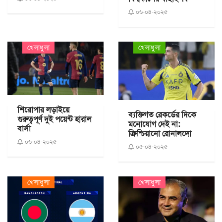
০৬-০৪-২০২৫
খেলাধুলা
খেলাধুলা
শিরোপার লড়াইয়ে
ব্যক্তিগত রেকর্ডের দিকে
গুরুত্বপূর্ণ দুই পয়েন্ট হারাল
মনোযোগ দেই না:
বার্সা
ক্রিশ্চিয়ানো রোনালদো
০৬-০৪-২০২৫
০৫-০৪-২০২৫
খেলাধুলা
খেলাধুলা