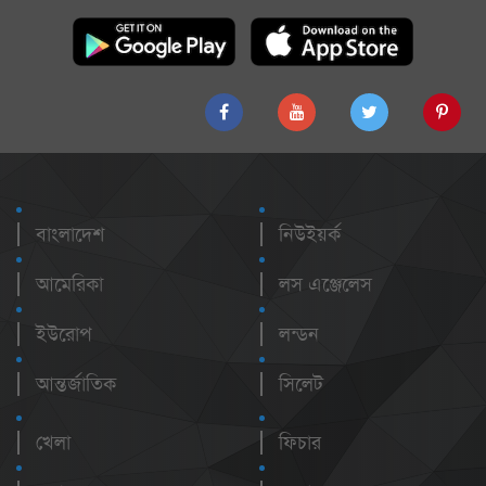
বাংলাদেশ
নিউইয়র্ক
আমেরিকা
লস এঞ্জেলেস
ইউরোপ
লন্ডন
আন্তর্জাতিক
সিলেট
খেলা
ফিচার