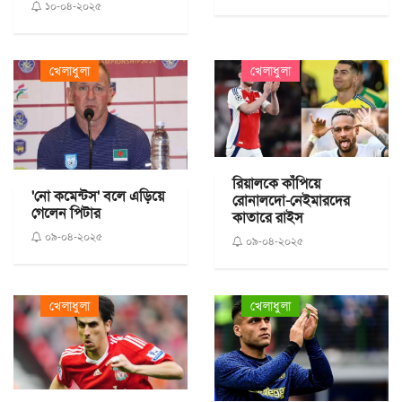
১০-০৪-২০২৫
খেলাধুলা
খেলাধুলা
রিয়ালকে কাঁপিয়ে
'নো কমেন্টস' বলে এড়িয়ে
রোনালদো-নেইমারদের
গেলেন পিটার
কাতারে রাইস
০৯-০৪-২০২৫
০৯-০৪-২০২৫
খেলাধুলা
খেলাধুলা