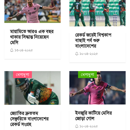
মায়ামিতে আরও এক বছর
রেকর্ড জয়েই বিশ্বকাপ
থাকার সিদ্ধান্ত নিয়েছেন
বাছাই পর্ব শুরু
মেসি
বাংলাদেশের
১৩-০৪-২০২৫
১০-০৪-২০২৫
খেলাধুলা
খেলাধুলা
ইনজুরি কাটিয়ে মেসির
জ্যোতির দ্রুততম
জোড়া গোল
সেঞ্চুরিতে বাংলাদেশের
রেকর্ড সংগ্রহ
১০-০৪-২০২৫