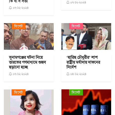
তি বা দ সভা
০৭-১২-২০২৪
০৭-১২-২০২৪
সিলেট
সিলেট
সুনামগঞ্জের ঘটনা নিয়ে
‘হারিছ চৌধুরীর’ লাশ
ভারতের গণমাধ্যমে গুজব
রাষ্ট্রীয় মর্যাদায় দাফনের
ছড়ানো হচ্ছে
নির্দেশ
০৭-১২-২০২৪
০৪-১২-২০২৪
সিলেট
সিলেট