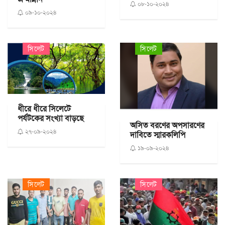
০৮-১০-২০২৪
০৯-১০-২০২৪
সিলেট
সিলেট
ধীরে ধীরে সিলেটে
পর্যটকের সংখ্যা বাড়ছে
অসিত বরণের অপসারণের
২৭-০৯-২০২৪
দাবিতে স্মারকলিপি
১৯-০৯-২০২৪
সিলেট
সিলেট