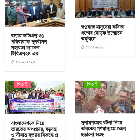
স্বপ্নবাজ মানুষেরা কবিতা
গ্রন্থের মোড়ক উন্মোচন
বন্যায় ক্ষতিগ্রস্ত ৩১
অনু্ষ্টানে
পরিবারকে পুনর্বাসন
সহায়তা চ্যানেল
১১-১২-২০২৪
টিবিএন২৪ এর
১৬-১২-২০২৪
সিলেট
সিলেট
সুনামগঞ্জের ঘটনা নিয়ে
বাংলাদেশকে নিয়ে
ভারতের গণমাধ্যমে গুজব
ভারতের অপপ্রচার, ষড়যন্ত্র
ছড়ানো হচ্ছে
ও সীমান্ত হত্যার বিরুদ্ধে প্র