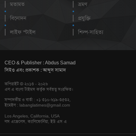
মতামত
ভ্রমণ
বিনোদন
প্রযুক্তি
লাইফ স্টাইল
শিল্প-সাহিত্য
CEO & Publisher : Abdus Samad
সিইও এবং প্রকাশক : আব্দুস সামাদ
কপিরাইট © ২০১৩ - ২০২৬
এল এ বাংলা টাইমস কর্তৃক সর্বস্বত্ব সংরক্ষিত।
সম্পাদকীয় ও বার্তা : +১ ৩১০-৬১৯-৩৫৩২,
ইমেইল :
labanglatimes@gmail.com
Los Angeles, California, USA
লস এঞ্জেলেস, ক্যালিফোর্নিয়া, ইউ এস এ