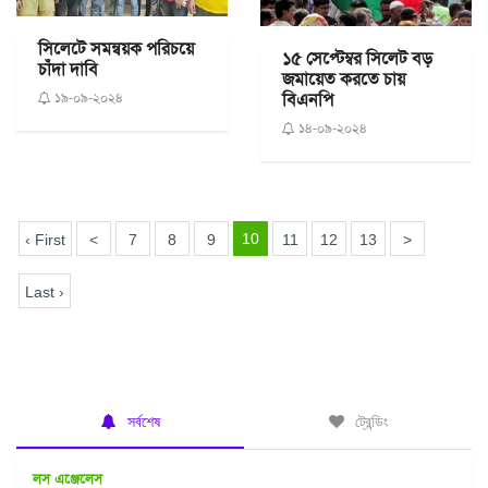
সিলেটে সমন্বয়ক পরিচয়ে
১৫ সেপ্টেম্বর সিলেট বড়
চাঁদা দাবি
জমায়েত করতে চায়
বিএনপি
১৯-০৯-২০২৪
১৪-০৯-২০২৪
10
‹ First
<
7
8
9
11
12
13
>
Last ›
সর্বশেষ
ট্রেন্ডিং
লস এঞ্জেলেস