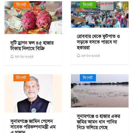
সিলেট
সিলেট
রোববার থেকে ফুটপাত ও
সড়কে বসতে পারবে না
দুটি ড্রাগন ফল ৪৫ হাজার
হকাররা
টাকায় নিলামে বিক্রি
২৫-১০-২০২৪
২৫-১০-২০২৪
সিলেট
সিলেট
সুনামগঞ্জে ৩ হাজার একর
সুনামগঞ্জে জামিন পেলেন
জমির আমন ধান পানির
সাবেক পরিকল্পনামন্ত্রী এম
নিচে তলিয়ে গেছে
এ মান্নান