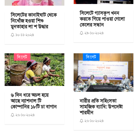
সিলেটে গ্যাসকূপ খনন
সিলেটের কানাইঘাট থেকে
করতে গিয়ে পাওয়া গেলো
নিখোঁজ হওয়া শিশু
তেলের সন্ধান
মুনতাহার লা শ উদ্ধার
২৯-১০-২০২৪
১০-১১-২০২৪
সিলেট
সিলেট
৬ দিন ধরে অচল হয়ে
নারীর প্রতি সহিংসতা
আছে ন্যাশনাল টি
সামজিক ব্যাধি: উপদেষ্টা
কোম্পানির ১৮টি চা বাগান
শারমীন
২৬-১০-২০২৪
২৬-১০-২০২৪