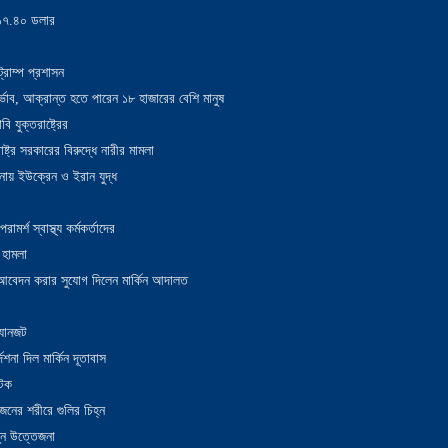
য় ১৭.৪০ ডলার
্রাম্প প্রশাসন
াদুর্ভাব, আক্রান্ত হতে পারেন ১৮ হাজারের বেশি মানুষ
 যুক্তরাষ্ট্রের
াষ্ট্র সরকারের বিরুদ্ধে নারীর মামলা
নায় ইউক্রেন ও ইরান যুদ্ধ
র্শ স্বাস্থ্য কর্মকর্তাদের
 হামলা
ন আবেদন করার সুযোগ দিলেন মার্কিন আদালত
 যানজট
েশনা দিল মার্কিন দূতাবাস
আটক
নের শরীরে গুলির চিহ্ন
তুন উত্তেজনা