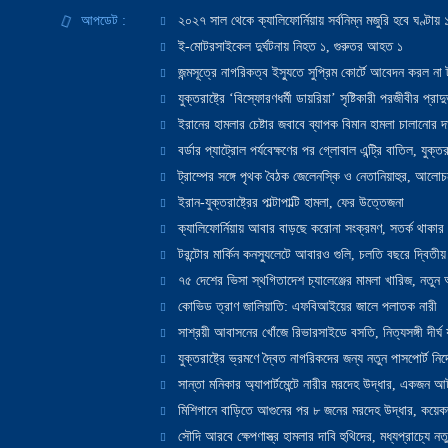
আপডেট :
২০২৭ সাল থেকে ক্যালিফোর্নিয়ায় সর্বনিম্ন মজুরি হবে ঘণ্টা
ই-মোটরসাইকেল দুর্ঘটনায় নিহত ১, গুরুতর আহত ১
জন্মসূত্রে নাগরিকত্ব ইস্যুতে সুপ্রিম কোর্টে আবেদন করল না ট
যুক্তরাষ্ট্রে ‘বিস্ফোরণধর্মী ডায়রিয়া’ সৃষ্টিকারী পরজীবীর প্র
ইরানের হামলার চেষ্টার জবাবে ব্যাপক বিমান হামলা চালানোর দাবি
বর্ডার প্যাট্রোল পর্যবেক্ষণের পর গ্লোবাল এন্ট্রি বাতিল, যুক্তর
ট্রাম্পের সঙ্গে পৃথক বৈঠক জেলেনস্কি ও নেতানিয়াহুর, আলোচ
ইরান-যুক্তরাষ্ট্রের পাল্টাপাল্টি হামলা, ফের উত্তেজনা
ক্যালিফোর্নিয়ায় আবার বাড়ছে করোনা সংক্রমণ, সতর্ক থাকার পরাম
টরন্টোর মার্কিন কনস্যুলেটে আবারও গুলি, চলতি বছরে দ্বিতীয়
৭৫ দেশের ভিসা স্থগিতাদেশ চ্যালেঞ্জের মামলা খারিজ, নতু
কোভিড ত্রাণ জালিয়াতি: এফবিআইয়ের জালে পলাতক নারী
সাশ্রয়ী আবাসনের খোঁজে রিভারসাইডে বসতি, নিত্যসঙ্গী দীর্ঘ
যুক্তরাষ্ট্রে ভ্রমণে দ্বৈত নাগরিকদের জন্য নতুন পাসপোর্ট নির্দ
সান্তা মনিকার অ্যাপার্টমেন্টে নারীর মরদেহ উদ্ধার, একজন 
মিশিগানে বাড়িতে আগুনের পর ৮ জনের মরদেহ উদ্ধার, কয়েকজ
সৌদি আরবে ক্ষেপণাস্ত্র হামলার দাবি হুথিদের, মধ্যপ্রাচ্যে ন