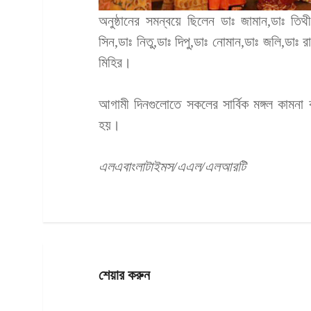
অনুষ্ঠানের সমন্বয়ে ছিলেন ডাঃ জামান,ডাঃ তিথী
সিন,ডাঃ নিতু,ডাঃ দিপু,ডাঃ নোমান,ডাঃ জলি,ডাঃ র
মিহির।
আগামী দিনগুলোতে সকলের সার্বিক মঙ্গল কামনা 
হয়।
এলএবাংলাটাইমস/এএল/এলআরটি
শেয়ার করুন