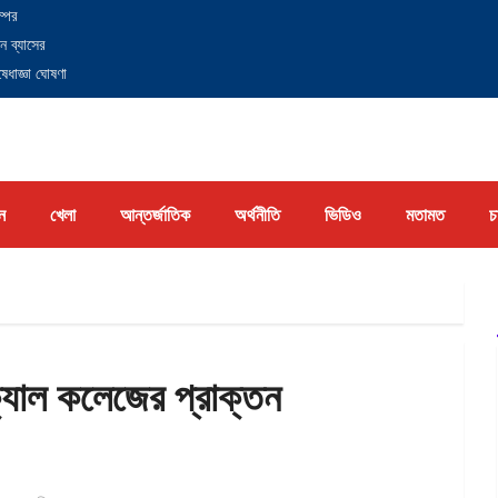
্পের
ন ব্যাসের
েধাজ্ঞা ঘোষণা
ন
খেলা
আন্তর্জাতিক
অর্থনীতি
ভিডিও
মতামত
চ
্যাল কলেজের প্রাক্তন