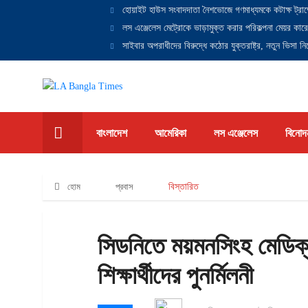
হোয়াইট হাউস সংবাদদাতা নৈশভোজে গণমাধ্যমকে কটাক্ষ ট্রাম
লস এঞ্জেলেস মেট্রোকে ভাড়ামুক্ত করার পরিকল্পনা মেয়র কারে
সাইবার অপরাধীদের বিরুদ্ধে কঠোর যুক্তরাষ্ট্র, নতুন ভিসা নিষ
বাংলাদেশ
আমেরিকা
লস এঞ্জেলেস
বিনোদ
হোম
প্রবাস
বিস্তারিত
সিডনিতে ময়মনসিংহ মেডিক
শিক্ষার্থীদের পুনর্মিলনী