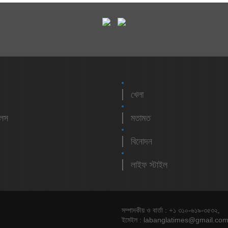
খেলা
লেস
মতামত
বিনোদন
লাইফ স্টাইল
সম্পাদকীয় ও বার্তা : +১ ৩১০-৬১৯-৩৫৩২,
labanglatimes@gmail.co
ইমেইল :