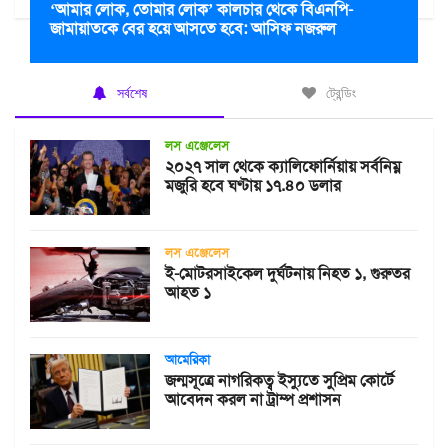
‘আমার লোক, তোমার লোক’ কালচার থেকে বিএনপি-
জামায়াতকে বের হয়ে আসতে হবে: আসিফ নজরুল
সর্বশেষ
ট্রেন্ডিং
লস এঞ্জেলেস
২০২৭ সাল থেকে ক্যালিফোর্নিয়ায় সর্বনিম্ন
মজুরি হবে ঘণ্টায় ১৭.৪০ ডলার
লস এঞ্জেলেস
ই-মোটরসাইকেল দুর্ঘটনায় নিহত ১, গুরুতর
আহত ১
আমেরিকা
জন্মসূত্রে নাগরিকত্ব ইস্যুতে সুপ্রিম কোর্টে
আবেদন করল না ট্রাম্প প্রশাসন