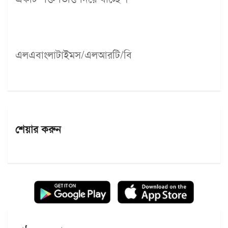
এলএবাংলাটাইমস/এলআরটি/বি
শেয়ার করুন