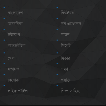
বাংলাদেশ
নিউইয়র্ক
আমেরিকা
লস এঞ্জেলেস
ইউরোপ
লন্ডন
আন্তর্জাতিক
সিলেট
খেলা
ফিচার
মতামত
ভ্রমণ
বিনোদন
প্রযুক্তি
লাইফ স্টাইল
শিল্প-সাহিত্য