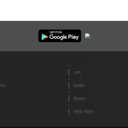
খেলা
লেস
মতামত
বিনোদন
লাইফ স্টাইল