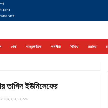
্পের
ন ব্যাসের
েধাজ্ঞা ঘোষণা
ন
খেলা
আন্তর্জাতিক
অর্থনীতি
ভিডিও
মতামত
চ
য়ার তাগিদ ইউনিসেফের
িসেম্বর, ২০২০ ২১:৩৬