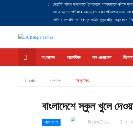
হোয়াইট হাউস সংবাদদাতা নৈশভোজে গণমাধ্যমকে কটাক্ষ ট্রাম
লস এঞ্জেলেস মেট্রোকে ভাড়ামুক্ত করার পরিকল্পনা মেয়র কারে
সাইবার অপরাধীদের বিরুদ্ধে কঠোর যুক্তরাষ্ট্র, নতুন ভিসা নিষ
বাংলাদেশ
আমেরিকা
লস এঞ্জেলেস
বিনোদ
হোম
বাংলাদেশ
বিস্তারিত
বাংলাদেশে স্কুল খুলে দেও
News Desk
০৮ ড
বাংলাদেশ