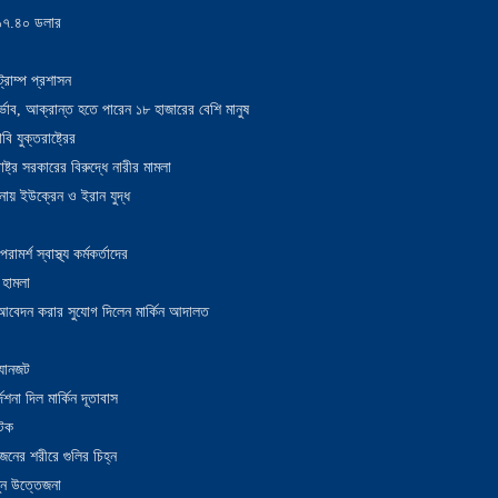
য় ১৭.৪০ ডলার
্রাম্প প্রশাসন
াদুর্ভাব, আক্রান্ত হতে পারেন ১৮ হাজারের বেশি মানুষ
 যুক্তরাষ্ট্রের
াষ্ট্র সরকারের বিরুদ্ধে নারীর মামলা
নায় ইউক্রেন ও ইরান যুদ্ধ
র্শ স্বাস্থ্য কর্মকর্তাদের
 হামলা
ন আবেদন করার সুযোগ দিলেন মার্কিন আদালত
 যানজট
েশনা দিল মার্কিন দূতাবাস
আটক
নের শরীরে গুলির চিহ্ন
তুন উত্তেজনা