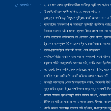
আপডেট :
২০২৭ সাল থেকে ক্যালিফোর্নিয়ায় সর্বনিম্ন মজুরি হবে ঘণ্টা
ই-মোটরসাইকেল দুর্ঘটনায় নিহত ১, গুরুতর আহত ১
জন্মসূত্রে নাগরিকত্ব ইস্যুতে সুপ্রিম কোর্টে আবেদন করল না ট
যুক্তরাষ্ট্রে ‘বিস্ফোরণধর্মী ডায়রিয়া’ সৃষ্টিকারী পরজীবীর প্র
ইরানের হামলার চেষ্টার জবাবে ব্যাপক বিমান হামলা চালানোর দাবি
বর্ডার প্যাট্রোল পর্যবেক্ষণের পর গ্লোবাল এন্ট্রি বাতিল, যুক্তর
ট্রাম্পের সঙ্গে পৃথক বৈঠক জেলেনস্কি ও নেতানিয়াহুর, আলোচ
ইরান-যুক্তরাষ্ট্রের পাল্টাপাল্টি হামলা, ফের উত্তেজনা
ক্যালিফোর্নিয়ায় আবার বাড়ছে করোনা সংক্রমণ, সতর্ক থাকার পরাম
টরন্টোর মার্কিন কনস্যুলেটে আবারও গুলি, চলতি বছরে দ্বিতীয়
৭৫ দেশের ভিসা স্থগিতাদেশ চ্যালেঞ্জের মামলা খারিজ, নতু
কোভিড ত্রাণ জালিয়াতি: এফবিআইয়ের জালে পলাতক নারী
সাশ্রয়ী আবাসনের খোঁজে রিভারসাইডে বসতি, নিত্যসঙ্গী দীর্ঘ
যুক্তরাষ্ট্রে ভ্রমণে দ্বৈত নাগরিকদের জন্য নতুন পাসপোর্ট নির্দ
সান্তা মনিকার অ্যাপার্টমেন্টে নারীর মরদেহ উদ্ধার, একজন 
মিশিগানে বাড়িতে আগুনের পর ৮ জনের মরদেহ উদ্ধার, কয়েকজ
সৌদি আরবে ক্ষেপণাস্ত্র হামলার দাবি হুথিদের, মধ্যপ্রাচ্যে ন