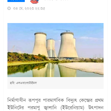
০৪ মে, ২০২৩ ২২:৩৫
ছবি: এলএবাংলাটাইমস
নির্মাণাধীন রূপপুর পারমাণবিক বিদ্যুৎ কেন্দ্রের প্রথম
ইউনিটের পরমাণু জ্বালানি (ইউরেনিয়াম) উৎপাদন