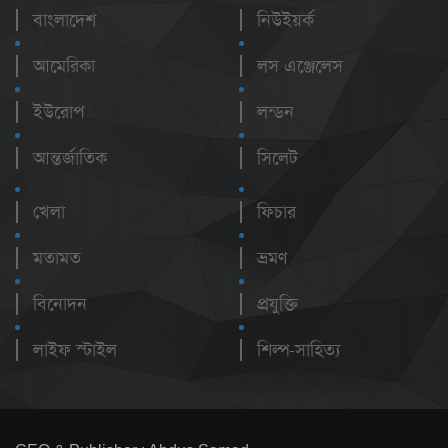
বাংলাদেশ
নিউইয়র্ক
আমেরিকা
লস এঞ্জেলেস
ইউরোপ
লন্ডন
আন্তর্জাতিক
সিলেট
খেলা
ফিচার
মতামত
ভ্রমণ
বিনোদন
প্রযুক্তি
লাইফ স্টাইল
শিল্প-সাহিত্য