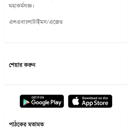
মহাকর্মযজ্ঞ।
এলএবাংলাটাইমস/এজেড
শেয়ার করুন
পাঠকের মতামত