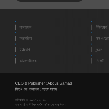
বাংলাদেশ
নিউইয়র্ক
আমেরিকা
লস এঞ্জে
ইউরোপ
লন্ডন
আন্তর্জাতিক
সিলেট
CEO & Publisher : Abdus Samad
সিইও এবং প্রকাশক : আব্দুস সামাদ
কপিরাইট © ২০১৩ - ২০২৬
এল এ বাংলা টাইমস কর্তৃক সর্বস্বত্ব সংরক্ষিত।