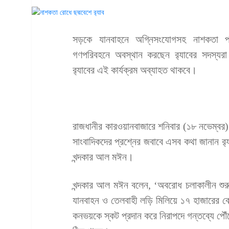
সড়কে যানবাহনে অগ্নিসংযোগসহ নাশকতা প্রত
গণপরিবহনে অবস্থান করছেন র‍্যাবের সদস্য
র‍্যাবের এই কার্যক্রম অব্যাহত থাকবে।
রাজধানীর কারওয়ানবাজারে শনিবার (১৮ নভেম্বর) দ
সাংবাদিকদের প্রশ্নের জবাবে এসব কথা জানান র‍্য
খন্দকার আল মঈন।
খন্দকার আল মঈন বলেন, ‘অবরোধ চলাকালীন শুরুর
যানবাহন ও তেলবাহী লড়ি মিলিয়ে ১৭ হাজারের বে
কনভয়কে স্কট প্রদান করে নিরাপদে গন্তব্যে পৌ