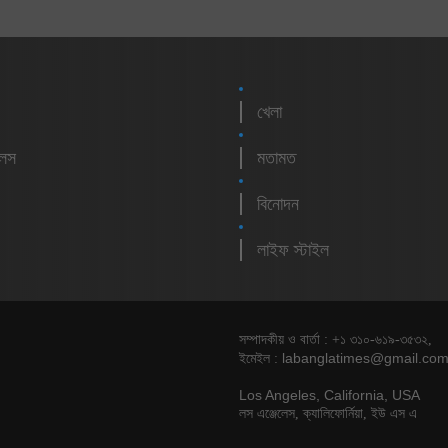
খেলা
লেস
মতামত
বিনোদন
লাইফ স্টাইল
সম্পাদকীয় ও বার্তা : +১ ৩১০-৬১৯-৩৫৩২,
labanglatimes@gmail.co
ইমেইল :
Los Angeles, California, USA
লস এঞ্জেলেস, ক্যালিফোর্নিয়া, ইউ এস এ