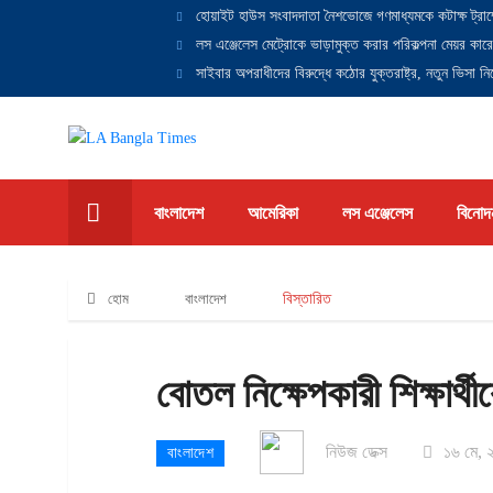
হোয়াইট হাউস সংবাদদাতা নৈশভোজে গণমাধ্যমকে কটাক্ষ ট্রাম
লস এঞ্জেলেস মেট্রোকে ভাড়ামুক্ত করার পরিকল্পনা মেয়র কারে
সাইবার অপরাধীদের বিরুদ্ধে কঠোর যুক্তরাষ্ট্র, নতুন ভিসা নিষ
বাংলাদেশ
আমেরিকা
লস এঞ্জেলেস
বিনোদ
হোম
বাংলাদেশ
বিস্তারিত
বোতল নিক্ষেপকারী শিক্ষার্থ
নিউজ ডেক্স
১৬ মে, 
বাংলাদেশ