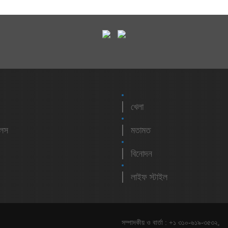
খেলা
লেস
মতামত
বিনোদন
লাইফ স্টাইল
সম্পাদকীয় ও বার্তা : +১ ৩১০-৬১৯-৩৫৩২,