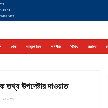
্পের
ন ব্যাসের
েধাজ্ঞা ঘোষণা
ন
খেলা
আন্তর্জাতিক
অর্থনীতি
ভিডিও
মতামত
চ
ীকে তথ্য উপদেষ্টার দাওয়াত
২০২৫ ০৭:১১