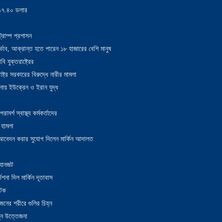
য় ১৭.৪০ ডলার
্রাম্প প্রশাসন
াদুর্ভাব, আক্রান্ত হতে পারেন ১৮ হাজারের বেশি মানুষ
 যুক্তরাষ্ট্রের
াষ্ট্র সরকারের বিরুদ্ধে নারীর মামলা
নায় ইউক্রেন ও ইরান যুদ্ধ
র্শ স্বাস্থ্য কর্মকর্তাদের
 হামলা
ন আবেদন করার সুযোগ দিলেন মার্কিন আদালত
 যানজট
েশনা দিল মার্কিন দূতাবাস
আটক
নের শরীরে গুলির চিহ্ন
তুন উত্তেজনা