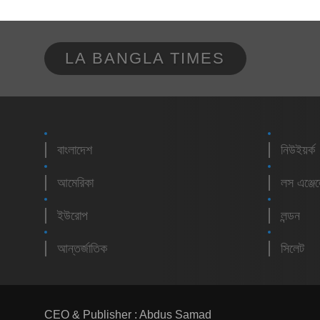
LA BANGLA TIMES
বাংলাদেশ
নিউইয়র্ক
আমেরিকা
লস এঞ্জে
ইউরোপ
লন্ডন
আন্তর্জাতিক
সিলেট
CEO & Publisher : Abdus Samad