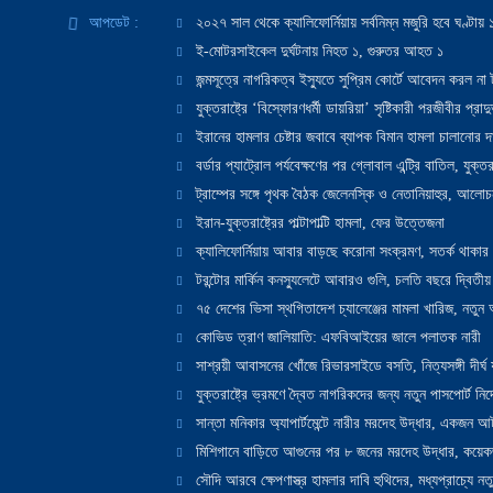
আপডেট :
২০২৭ সাল থেকে ক্যালিফোর্নিয়ায় সর্বনিম্ন মজুরি হবে ঘণ্টা
ই-মোটরসাইকেল দুর্ঘটনায় নিহত ১, গুরুতর আহত ১
জন্মসূত্রে নাগরিকত্ব ইস্যুতে সুপ্রিম কোর্টে আবেদন করল না ট
যুক্তরাষ্ট্রে ‘বিস্ফোরণধর্মী ডায়রিয়া’ সৃষ্টিকারী পরজীবীর প্র
ইরানের হামলার চেষ্টার জবাবে ব্যাপক বিমান হামলা চালানোর দাবি
বর্ডার প্যাট্রোল পর্যবেক্ষণের পর গ্লোবাল এন্ট্রি বাতিল, যুক্তর
ট্রাম্পের সঙ্গে পৃথক বৈঠক জেলেনস্কি ও নেতানিয়াহুর, আলোচ
ইরান-যুক্তরাষ্ট্রের পাল্টাপাল্টি হামলা, ফের উত্তেজনা
ক্যালিফোর্নিয়ায় আবার বাড়ছে করোনা সংক্রমণ, সতর্ক থাকার পরাম
টরন্টোর মার্কিন কনস্যুলেটে আবারও গুলি, চলতি বছরে দ্বিতীয়
৭৫ দেশের ভিসা স্থগিতাদেশ চ্যালেঞ্জের মামলা খারিজ, নতু
কোভিড ত্রাণ জালিয়াতি: এফবিআইয়ের জালে পলাতক নারী
সাশ্রয়ী আবাসনের খোঁজে রিভারসাইডে বসতি, নিত্যসঙ্গী দীর্ঘ
যুক্তরাষ্ট্রে ভ্রমণে দ্বৈত নাগরিকদের জন্য নতুন পাসপোর্ট নির্দ
সান্তা মনিকার অ্যাপার্টমেন্টে নারীর মরদেহ উদ্ধার, একজন 
মিশিগানে বাড়িতে আগুনের পর ৮ জনের মরদেহ উদ্ধার, কয়েকজ
সৌদি আরবে ক্ষেপণাস্ত্র হামলার দাবি হুথিদের, মধ্যপ্রাচ্যে ন