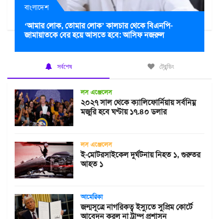
বাংলাদেশ
‘আমার লোক, তোমার লোক’ কালচার থেকে বিএনপি-
জামায়াতকে বের হয়ে আসতে হবে: আসিফ নজরুল
সর্বশেষ
ট্রেন্ডিং
লস এঞ্জেলেস
২০২৭ সাল থেকে ক্যালিফোর্নিয়ায় সর্বনিম্ন
মজুরি হবে ঘণ্টায় ১৭.৪০ ডলার
লস এঞ্জেলেস
ই-মোটরসাইকেল দুর্ঘটনায় নিহত ১, গুরুতর
আহত ১
আমেরিকা
জন্মসূত্রে নাগরিকত্ব ইস্যুতে সুপ্রিম কোর্টে
আবেদন করল না ট্রাম্প প্রশাসন