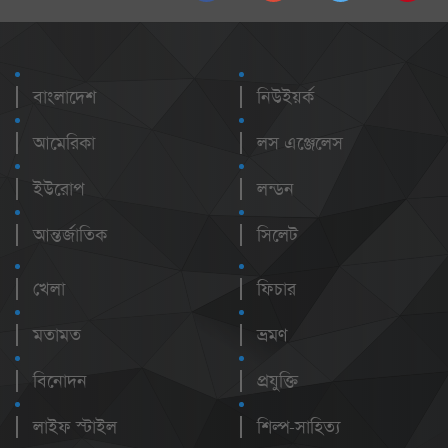
বাংলাদেশ
নিউইয়র্ক
আমেরিকা
লস এঞ্জেলেস
ইউরোপ
লন্ডন
আন্তর্জাতিক
সিলেট
খেলা
ফিচার
মতামত
ভ্রমণ
বিনোদন
প্রযুক্তি
লাইফ স্টাইল
শিল্প-সাহিত্য