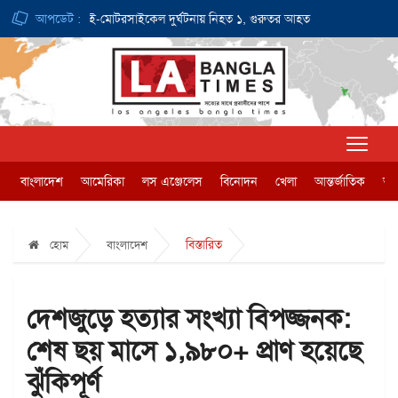
৪০ ডলার
আপডেট :
ই-মোটরসাইকেল দুর্ঘটনায় নিহত ১, গুরুতর আহত ১
জন্মসূত্রে ন
বাংলাদেশ
আমেরিকা
লস এঞ্জেলেস
বিনোদন
খেলা
আন্তর্জাতিক
অর্
বিস্তারিত
হোম
বাংলাদেশ
দেশজুড়ে হত্যার সংখ্যা বিপজ্জনক:
শেষ ছয় মাসে ১,৯৮০+ প্রাণ হয়েছে
ঝুঁকিপূর্ণ