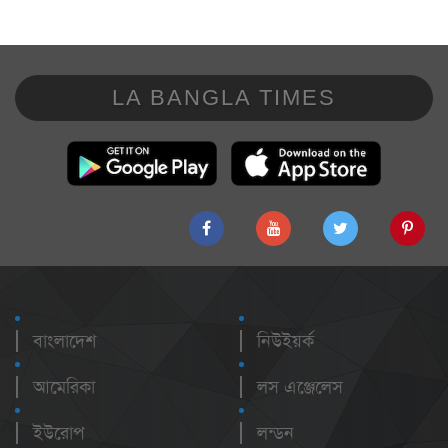
LA BANGLA TIMES
বাংলাদেশ
নিউইয়র্ক
আমেরিকা
লস এঞ্জেলেস
ইউরোপ
লন্ডন