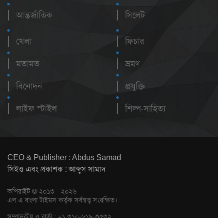
আন্তর্জাতিক
সিলেট
খেলা
ফিচার
মতামত
ভ্রমণ
বিনোদন
প্রযুক্তি
লাইফ স্টাইল
শিল্প-সাহিত্য
CEO & Publisher : Abdus Samad
সিইও এবং প্রকাশক : আব্দুস সামাদ
কপিরাইট © ২০১৩ - ২০২৬
এল এ বাংলা টাইমস কর্তৃক সর্বস্বত্ব সংরক্ষিত।
সম্পাদকীয় ও বার্তা : +১ ৩১০-৬১৯-৩৫৩২,