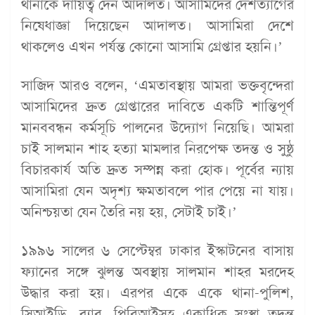
থানাকে দায়িত্ব দেন আদালত। আসামিদের দেশত্যাগের
নিষেধাজ্ঞা দিয়েছেন আদালত। আসামিরা দেশে
থাকলেও এখন পর্যন্ত কোনো আসামি গ্রেপ্তার হয়নি।’
সাজিদ আরও বলেন, ‘এমতাবস্থায় আমরা ভক্তবৃন্দেরা
আসামিদের দ্রুত গ্রেপ্তারের দাবিতে একটি শান্তিপূর্ণ
মানববন্ধন কর্মসূচি পালনের উদ্যোগ নিয়েছি। আমরা
চাই সালমান শাহ হত্যা মামলার নিরপেক্ষ তদন্ত ও সুষ্ঠু
বিচারকার্য অতি দ্রুত সম্পন্ন করা হোক। পূর্বের ন্যায়
আসামিরা যেন অদৃশ্য ক্ষমতাবলে পার পেয়ে না যায়।
অনিশ্চয়তা যেন তৈরি নয় হয়, সেটাই চাই।’
১৯৯৬ সালের ৬ সেপ্টেম্বর ঢাকার ইস্কাটনের বাসায়
ফ্যানের সঙ্গে ঝুলন্ত অবস্থায় সালমান শাহর মরদেহ
উদ্ধার করা হয়। এরপর একে একে থানা-পুলিশ,
সিআইডি, র‍্যাব, পিবিআইসহ একাধিক সংস্থা তদন্ত