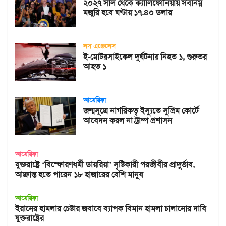
২০২৭ সাল থেকে ক্যালিফোর্নিয়ায় সর্বনিম্ন
মজুরি হবে ঘণ্টায় ১৭.৪০ ডলার
লস এঞ্জেলেস
ই-মোটরসাইকেল দুর্ঘটনায় নিহত ১, গুরুতর
আহত ১
আমেরিকা
জন্মসূত্রে নাগরিকত্ব ইস্যুতে সুপ্রিম কোর্টে
আবেদন করল না ট্রাম্প প্রশাসন
আমেরিকা
যুক্তরাষ্ট্রে ‘বিস্ফোরণধর্মী ডায়রিয়া’ সৃষ্টিকারী পরজীবীর প্রাদুর্ভাব,
আক্রান্ত হতে পারেন ১৮ হাজারের বেশি মানুষ
আমেরিকা
ইরানের হামলার চেষ্টার জবাবে ব্যাপক বিমান হামলা চালানোর দাবি
যুক্তরাষ্ট্রের