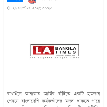
২৬ সেপ্টেম্বর, ২০২৫ ০৯:২৩
রাখাইনে আরাকান আর্মির ঘাঁটিতে একটি হামলার
পেছনে বাংলাদেশি কর্মকর্তাদের 'মদদ' থাকতে পারে