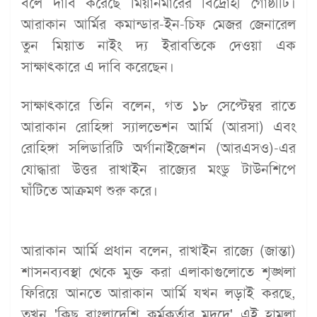
বলে দাবি করেছে মিয়ানমারের বিদ্রোহী গোষ্ঠীটি।
আরাকান আর্মির কমান্ডার-ইন-চিফ মেজর জেনারেল
তুন মিয়াত নাইং দ্য ইরাবতিকে দেওয়া এক
সাক্ষাৎকারে এ দাবি করেছেন।
সাক্ষাৎকারে তিনি বলেন, গত ১৮ সেপ্টেম্বর রাতে
আরাকান রোহিঙ্গা স্যালভেশন আর্মি (আরসা) এবং
রোহিঙ্গা সলিডারিটি অর্গানাইজেশন (আরএসও)-এর
যোদ্ধারা উত্তর রাখাইন রাজ্যের মংডু টাউনশিপে
ঘাঁটিতে আক্রমণ শুরু করে।
আরাকান আর্মি প্রধান বলেন, রাখাইন রাজ্যে (জান্তা)
শাসনব্যবস্থা থেকে মুক্ত করা এলাকাগুলোতে শৃঙ্খলা
ফিরিয়ে আনতে আরাকান আর্মি যখন লড়াই করছে,
তখন 'কিছু বাংলাদেশি কর্মকর্তার মদদে' এই হামলা