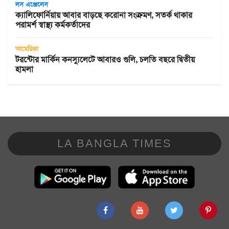
লস এঞ্জেলেস
ক্যালিফোর্নিয়ায় আবার বাড়ছে করোনা সংক্রমণ, সতর্ক থাকার
পরামর্শ স্বাস্থ্য কর্মকর্তাদের
আমেরিকা
টরন্টোর মার্কিন কনস্যুলেটে আবারও গুলি, চলতি বছরে দ্বিতীয়
হামলা
LA BANGLA TIMES