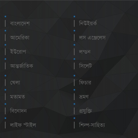
বাংলাদেশ
নিউইয়র্ক
আমেরিকা
লস এঞ্জেলেস
ইউরোপ
লন্ডন
আন্তর্জাতিক
সিলেট
খেলা
ফিচার
মতামত
ভ্রমণ
বিনোদন
প্রযুক্তি
লাইফ স্টাইল
শিল্প-সাহিত্য