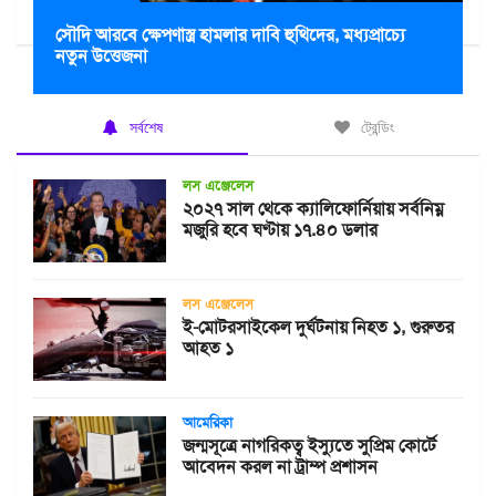
সৌদি আরবে ক্ষেপণাস্ত্র হামলার দাবি হুথিদের, মধ্যপ্রাচ্যে
নতুন উত্তেজনা
সর্বশেষ
ট্রেন্ডিং
লস এঞ্জেলেস
২০২৭ সাল থেকে ক্যালিফোর্নিয়ায় সর্বনিম্ন
মজুরি হবে ঘণ্টায় ১৭.৪০ ডলার
লস এঞ্জেলেস
ই-মোটরসাইকেল দুর্ঘটনায় নিহত ১, গুরুতর
আহত ১
আমেরিকা
জন্মসূত্রে নাগরিকত্ব ইস্যুতে সুপ্রিম কোর্টে
আবেদন করল না ট্রাম্প প্রশাসন