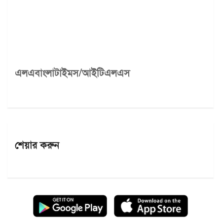
এলএবাংলাটাইমস/আইটিএলএস
শেয়ার করুন