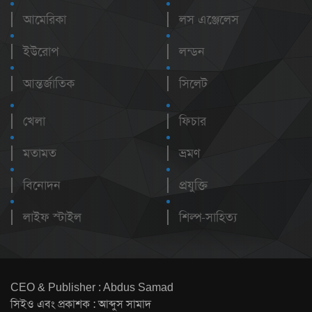
আমেরিকা
লস এঞ্জেলেস
ইউরোপ
লন্ডন
আন্তর্জাতিক
সিলেট
খেলা
ফিচার
মতামত
ভ্রমণ
বিনোদন
প্রযুক্তি
লাইফ স্টাইল
শিল্প-সাহিত্য
CEO & Publisher : Abdus Samad
সিইও এবং প্রকাশক : আব্দুস সামাদ