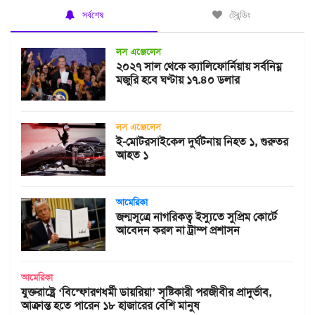
সর্বশেষ
ট্রেন্ডিং
লস এঞ্জেলেস
২০২৭ সাল থেকে ক্যালিফোর্নিয়ায় সর্বনিম্ন
মজুরি হবে ঘণ্টায় ১৭.৪০ ডলার
লস এঞ্জেলেস
ই-মোটরসাইকেল দুর্ঘটনায় নিহত ১, গুরুতর
আহত ১
আমেরিকা
জন্মসূত্রে নাগরিকত্ব ইস্যুতে সুপ্রিম কোর্টে
আবেদন করল না ট্রাম্প প্রশাসন
আমেরিকা
যুক্তরাষ্ট্রে ‘বিস্ফোরণধর্মী ডায়রিয়া’ সৃষ্টিকারী পরজীবীর প্রাদুর্ভাব,
আক্রান্ত হতে পারেন ১৮ হাজারের বেশি মানুষ