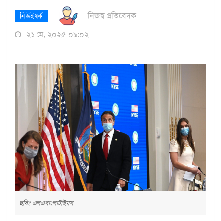
নিজস্ব প্রতিবেদক
নিউইয়র্ক
২১ মে, ২০২৫ ০৯:০২
ছবিঃ এলএবাংলাটাইমস