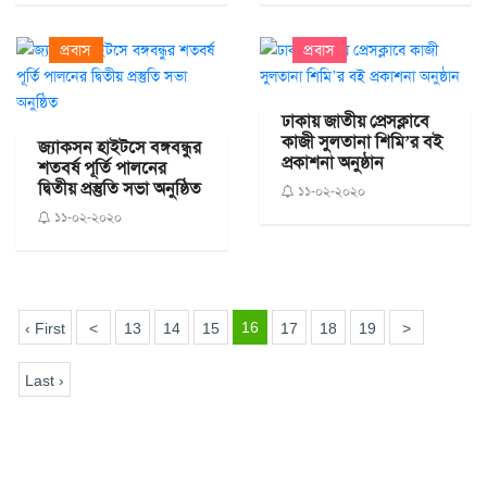
প্রবাস
প্রবাস
ঢাকায় জাতীয় প্রেসক্লাবে
কাজী সুলতানা শিমি’র বই
জ্যাকসন হাইটসে বঙ্গবন্ধুর
প্রকাশনা অনুষ্ঠান
শতবর্ষ পূর্তি পালনের
দ্বিতীয় প্রস্তুতি সভা অনুষ্ঠিত
১১-০২-২০২০
১১-০২-২০২০
16
‹ First
<
13
14
15
17
18
19
>
Last ›