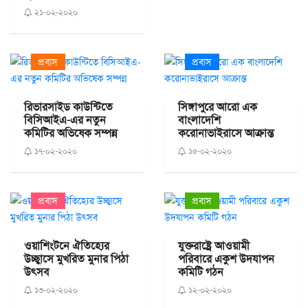
২১-০২-২০২০
প্রবাস
প্রবাস
রিভারসাইড কাউন্টিতে
সিঙ্গাপুরে আরো এক
বিসিআইএ-এর নতুন
বাংলাদেশি
কমিটির অভিষেক সম্পন্ন
করোনাভাইরাসে আক্রান্ত
১৭-০২-২০২০
১৫-০২-২০২০
প্রবাস
প্রবাস
ওয়াশিংটনে ঐতিহ্যের
যুক্তরাষ্ট্রে আওয়ামী
উচ্ছ্বাসে মুখরিত মুনার পিঠা
পরিবারে একুশ উদযাপন
উৎসব
কমিটি গঠন
১৩-০২-২০২০
১২-০২-২০২০