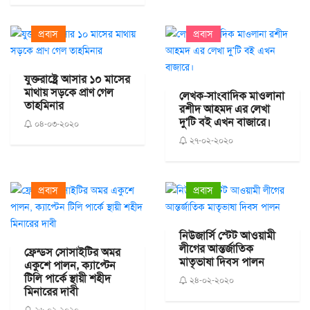
প্রবাস
প্রবাস
যুক্তরাষ্ট্রে আসার ১০ মাসের
মাথায় সড়কে প্রাণ গেল
লেখক-সাংবাদিক মাওলানা
তাহমিনার
রশীদ আহমদ এর লেখা
দু'টি বই এখন বাজারে।
০৪-০৩-২০২০
২৭-০২-২০২০
প্রবাস
প্রবাস
নিউজার্সি স্টেট আওয়ামী
লীগের আন্তর্জাতিক
ফ্রেন্ডস সোসাইটির অমর
মাতৃভাষা দিবস পালন
একুশে পালন, ক্যাপ্টেন
টিলি পার্কে স্থায়ী শহীদ
২৪-০২-২০২০
মিনারের দাবী