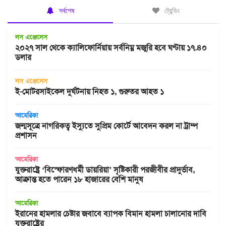
সর্বশেষ
ট্রেন্ডিং
লস এঞ্জেলেস
২০২৭ সাল থেকে ক্যালিফোর্নিয়ায় সর্বনিম্ন মজুরি হবে ঘণ্টায় ১৭.৪০
ডলার
লস এঞ্জেলেস
ই-মোটরসাইকেল দুর্ঘটনায় নিহত ১, গুরুতর আহত ১
আমেরিকা
জন্মসূত্রে নাগরিকত্ব ইস্যুতে সুপ্রিম কোর্টে আবেদন করল না ট্রাম্প
প্রশাসন
আমেরিকা
যুক্তরাষ্ট্রে ‘বিস্ফোরণধর্মী ডায়রিয়া’ সৃষ্টিকারী পরজীবীর প্রাদুর্ভাব,
আক্রান্ত হতে পারেন ১৮ হাজারের বেশি মানুষ
আমেরিকা
ইরানের হামলার চেষ্টার জবাবে ব্যাপক বিমান হামলা চালানোর দাবি
যুক্তরাষ্ট্রের