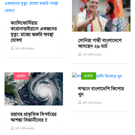
ক‌্যালিফোর্নিয়ায়
করোনাভাইরাসে একজনের
মৃত্যু: রাজ্যে জরুরি অবস্থা
ঘোষণা
সোনিয়া গান্ধী বাংলাদেশে
আসছেন ২৬ মার্চ
০৫-০৩-২০২০
০৫-০৩-২০২০
প্রবাস
প্রবাস
লন্ডনে বাংলাদেশি কিশোর
খুন
০৫-০৩-২০২০
ভয়াবহ প্রাকৃতিক বিপর্যয়ের
আশঙ্কা বিজ্ঞানীদের !!
০৫-০৩-২০২০