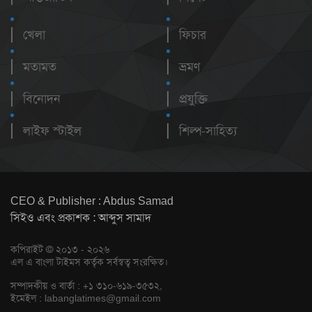
খেলা
ফিচার
মতামত
ভ্রমণ
বিনোদন
প্রযুক্তি
লাইফ স্টাইল
শিল্প-সাহিত্য
CEO & Publisher : Abdus Samad
সিইও এবং প্রকাশক : আব্দুস সামাদ
কপিরাইট © ২০১৩ - ২০২৬
এল এ বাংলা টাইমস কর্তৃক সর্বস্বত্ব সংরক্ষিত।
সম্পাদকীয় ও বার্তা : +১ ৩১০-৬১৯-৩৫৩২,
ইমেইল :
labanglatimes@gmail.com