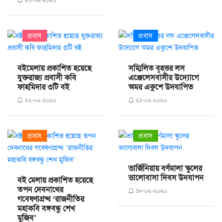
২৬-০২-২০২০
প্রবাস
প্রবাস
বইমেলায় প্রকাশিত হয়েছে
সম্মিলিত বৃহত্তর লস
যুক্তরাজ্য প্রবাসী কবি
এঞ্জেলেসবাসীর উদ্যোগে
ফাহমিদার ৩টি বই
অমর একুশে উদযাপিত
২২-০২-২০২০
২১-০২-২০২০
প্রবাস
প্রবাস
ভার্জিনিয়ায় বর্ণমালা স্কুলের
ভালোবাসা দিবস উদযাপন
বই মেলায় প্রকাশিত হয়েছে
তপন দেবনাথের
১৮-০২-২০২০
গবেষণাগ্রন্থ ‘রাজনীতির
মহাকবি বঙ্গবন্ধু শেখ
মুজিব’