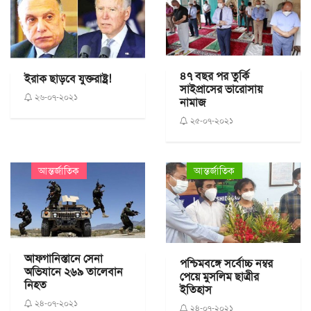
৪৭ বছর পর তুর্কি
ইরাক ছাড়বে যুক্তরাষ্ট্র!
সাইপ্রাসের ভারোসায়
২৬-০৭-২০২১
নামাজ
২৫-০৭-২০২১
আন্তর্জাতিক
আন্তর্জাতিক
আফগানিস্তানে সেনা
পশ্চিমবঙ্গে সর্বোচ্চ নম্বর
অভিযানে ২৬৯ তালেবান
পেয়ে মুসলিম ছাত্রীর
নিহত
ইতিহাস
২৪-০৭-২০২১
২৪-০৭-২০২১