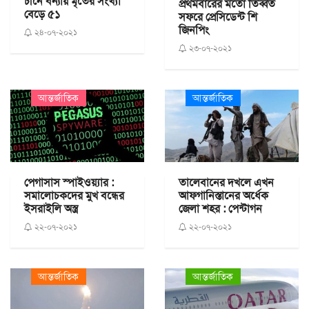
চীনে বন্যায় মৃতের সংখ্যা
প্রথমবারের মতো তিব্বত
বেড়ে ৫১
সফরে প্রেসিডেন্ট শি
জিনপিং
২৪-০৭-২০২১
২৩-০৭-২০২১
আন্তর্জাতিক
আন্তর্জাতিক
পেগাসাস স্পাইওয়্যার :
তালেবানের দখলে এখন
সমালোচকদের মুখ বন্ধের
আফগানিস্তানের অর্ধেক
ইসরাইলি অস্ত্র
জেলা শহর : পেন্টাগন
২২-০৭-২০২১
২২-০৭-২০২১
আন্তর্জাতিক
আন্তর্জাতিক