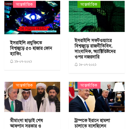
আন্তর্জাতিক
আন্তর্জাতিক
ইসরাইলি সফটওয়্যারে
ইসরাইলি প্রযুক্তিতে
বিশ্বজুড়ে রাজনীতিবিদ,
বিশ্বজুড়ে ৫০ হাজার ফোন
সাংবাদিক, অ্যাক্টিভিষ্টদের
হ্যাকিং
ওপর নজরদারি
১৯-০৭-২০২১
১৮-০৭-২০২১
আন্তর্জাতিক
আন্তর্জাতিক
মীমাংসা ছাড়াই শেষ
ট্রাম্পকে ইরানে হামলা
আফগান সরকার ও
চালাতে বলেছিলেন