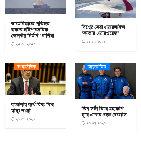
আমেরিকাকে প্রতিহত
বিশ্বের সেরা এয়ারলাইন্স
করতে হাইপারসনিক
‘কাতার এয়ারওয়েজ’
ক্ষেপণাস্ত্র নির্মাণ : রাশিয়া
২১-০৭-২০২১
২২-০৭-২০২১
আন্তর্জাতিক
আন্তর্জাতিক
করোনায় ব্যর্থ বিশ্ব: বিশ্ব
তিন সঙ্গী নিয়ে মহাকাশ
স্বাস্থ্য সংস্থা
ঘুরে এলেন জেফ বেজোস
২১-০৭-২০২১
২০-০৭-২০২১