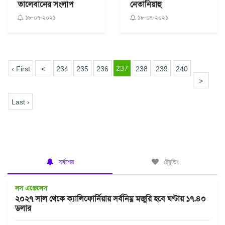
তালেবানের সংলাপ
নেতানিয়াহু
১৮-০৭-২০২১
১৮-০৭-২০২১
237
‹ First
<
234
235
236
238
239
240
>
Last ›
সর্বশেষ
ট্রেন্ডিং
লস এঞ্জেলেস
২০২৭ সাল থেকে ক্যালিফোর্নিয়ায় সর্বনিম্ন মজুরি হবে ঘণ্টায় ১৭.৪০
ডলার