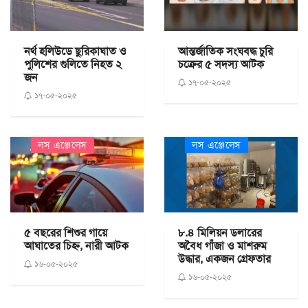
নর্থ হলিউডে ছুরিকাঘাত ও
আন্তর্জাতিক সংঘবদ্ধ চুরি
পুলিশের গুলিতে নিহত ২
চক্রের ৫ সদস্য আটক
জন
১৭-০৫-২০২৫
১৭-০৫-২০২৫
লস এঞ্জেলেস
লস এঞ্জেলেস
৫ বছরের শিশুর গায়ে
৮.৪ মিলিয়ন ডলারের
আঘাতের চিহ্ন, নারী আটক
অবৈধ গাঁজা ও মাশরুম
উদ্ধার, একজন গ্রেফতার
১৬-০৫-২০২৫
১৬-০৫-২০২৫