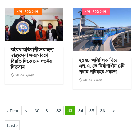
লস এঞ্জেলেস
লস এঞ্জেলেস
অবৈধ অভিবাসীদের জন্য
স্বাস্থ্যসেবা সম্প্রসারণে
২০২৮ অলিম্পিক ঘিরে
বিরতি দিতে চান গভর্নর
এল.এ.-তে নির্মাণাধীন ৪টি
নিউসাম
প্রধান পরিবহন প্রকল্প
১৪-০৫-২০২৫
১৪-০৫-২০২৫
33
‹ First
<
30
31
32
34
35
36
>
Last ›