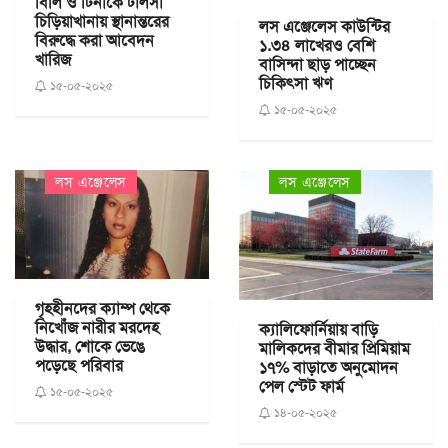
বিলি ও টিনাকে টালসা
চিড়িয়াখানায় স্থানান্তরের
লস এঞ্জেলেস কাউন্টির
বিরুদ্ধে করা আবেদন
১.৩৪ লাখেরও বেশি
খারিজ
বাসিন্দা ছাড় পাচ্ছেন
চিকিৎসা ঋণ
১৫-০৫-২০২৫
১৫-০৫-২০২৫
লস এঞ্জেলেস
লস এঞ্জেলেস
গৃহহীনদের ক্যাম্প থেকে
নিখোঁজ নারীর মরদেহ
ক্যালিফোর্নিয়ায় বাড়ি
উদ্ধার, শোকে ভেঙে
মালিকদের বীমার প্রিমিয়াম
পড়েছে পরিবার
১৭% বাড়াতে অনুমোদন
পেল স্টেট ফার্ম
১৫-০৫-২০২৫
১৪-০৫-২০২৫