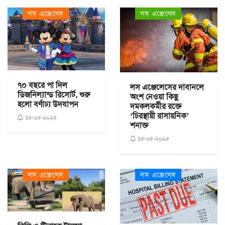
লস এঞ্জেলেস
লস এঞ্জেলেস
৭০ বছরে পা দিল
লস এঞ্জেলেসের দাবানলে
ডিজনিল্যান্ড রিসোর্ট, শুরু
অংশ নেওয়া কিছু
হলো বর্ণাঢ্য উদযাপন
দমকলকর্মীর রক্তে
‘চিরস্থায়ী রাসায়নিক’
১৫-০৫-২০২৫
শনাক্ত
১৫-০৫-২০২৫
লস এঞ্জেলেস
লস এঞ্জেলেস