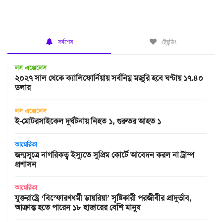
সর্বশেষ
ট্রেন্ডিং
লস এঞ্জেলেস
২০২৭ সাল থেকে ক্যালিফোর্নিয়ায় সর্বনিম্ন মজুরি হবে ঘণ্টায় ১৭.৪০
ডলার
লস এঞ্জেলেস
ই-মোটরসাইকেল দুর্ঘটনায় নিহত ১, গুরুতর আহত ১
আমেরিকা
জন্মসূত্রে নাগরিকত্ব ইস্যুতে সুপ্রিম কোর্টে আবেদন করল না ট্রাম্প
প্রশাসন
আমেরিকা
যুক্তরাষ্ট্রে ‘বিস্ফোরণধর্মী ডায়রিয়া’ সৃষ্টিকারী পরজীবীর প্রাদুর্ভাব,
আক্রান্ত হতে পারেন ১৮ হাজারের বেশি মানুষ