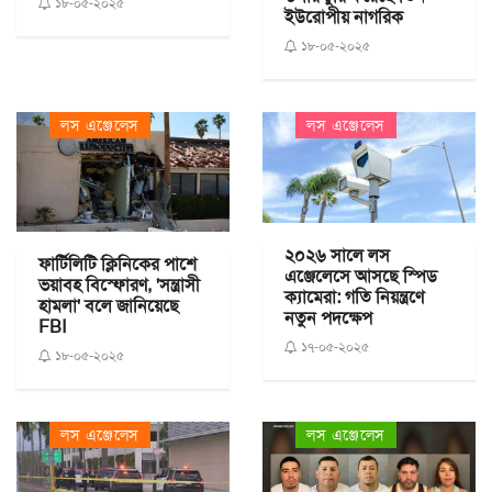
১৮-০৫-২০২৫
ইউরোপীয় নাগরিক
১৮-০৫-২০২৫
লস এঞ্জেলেস
লস এঞ্জেলেস
২০২৬ সালে লস
ফার্টিলিটি ক্লিনিকের পাশে
এঞ্জেলেসে আসছে স্পিড
ভয়াবহ বিস্ফোরণ, 'সন্ত্রাসী
ক্যামেরা: গতি নিয়ন্ত্রণে
হামলা' বলে জানিয়েছে
নতুন পদক্ষেপ
FBI
১৭-০৫-২০২৫
১৮-০৫-২০২৫
লস এঞ্জেলেস
লস এঞ্জেলেস