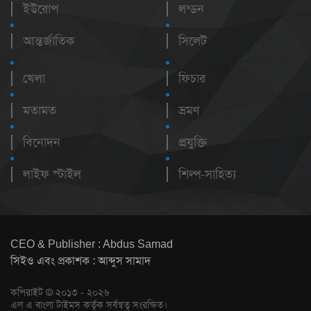
ইউরোপ
লন্ডন
আন্তর্জাতিক
সিলেট
খেলা
ফিচার
মতামত
ভ্রমণ
বিনোদন
প্রযুক্তি
লাইফ স্টাইল
শিল্প-সাহিত্য
CEO & Publisher : Abdus Samad
সিইও এবং প্রকাশক : আব্দুস সামাদ
কপিরাইট © ২০১৩ - ২০২৬
এল এ বাংলা টাইমস কর্তৃক সর্বস্বত্ব সংরক্ষিত।