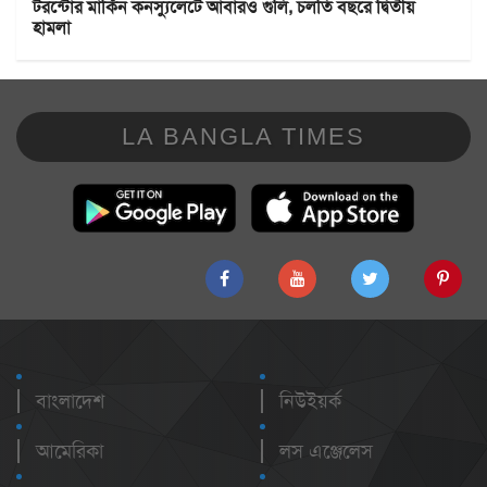
টরন্টোর মার্কিন কনস্যুলেটে আবারও গুলি, চলতি বছরে দ্বিতীয়
হামলা
LA BANGLA TIMES
বাংলাদেশ
নিউইয়র্ক
আমেরিকা
লস এঞ্জেলেস