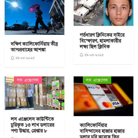
গর্ভধারণ ক্লিনিকের বাইরে
বিস্ফোরণ, হামলাকারীর
দক্ষিণ ক্যালিফোর্নিয়ায় তীব্র
লক্ষ্য ছিল ক্লিনিক
তাপপ্রবাহের আশঙ্কা
১৯-০৫-২০২৫
১৯-০৫-২০২৫
লস এঞ্জেলেস
লস এঞ্জেলেস
লস এঞ্জেলেস কাউন্টিতে
চুরিকৃত ১৩ লাখ ডলারের
ক্যালিফোর্নিয়ার
পণ্য উদ্ধার, গ্রেপ্তার ৮
বাসিন্দাদের হাজার হাজার
ডলার চুরি করেছে তিন