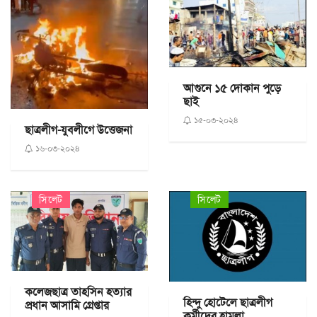
আগুনে ১৫ দোকান পুড়ে
ছাই
১৫-০৩-২০২৪
ছাত্রলীগ-যুবলীগে উত্তেজনা
১৬-০৩-২০২৪
সিলেট
সিলেট
কলেজছাত্র তাহসিন হত্যার
হিন্দু হোটেলে ছাত্রলীগ
প্রধান আসামি গ্রেপ্তার
কর্মীদের হামলা