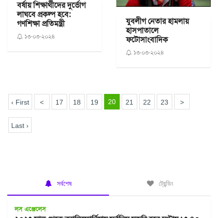
বর্ষায় শিক্ষার্থীদের দুর্ভোগ
লাঘবে প্রকল্প হবে:
যুবলীগ নেতার হামলায়
গণশিক্ষা প্রতিমন্ত্রী
হাসপাতালে
১৩-০৩-২০২৪
ফটোসাংবাদিক
১৩-০৩-২০২৪
20
‹ First
<
17
18
19
21
22
23
>
Last ›
সর্বশেষ
ট্রেন্ডিং
লস এঞ্জেলেস