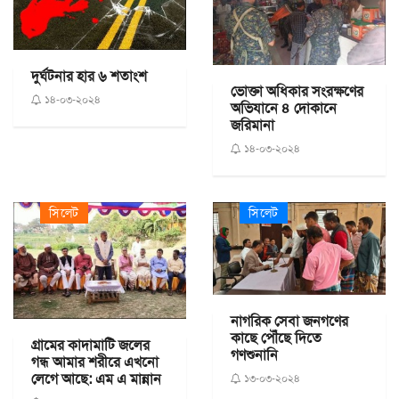
দুর্ঘটনার হার ৬ শতাংশ
ভোক্তা অধিকার সংরক্ষণের
১৪-০৩-২০২৪
অভিযানে ৪ দোকানে
জরিমানা
১৪-০৩-২০২৪
সিলেট
সিলেট
নাগরিক সেবা জনগণের
কাছে পৌঁছে দিতে
গ্রামের কাদামাটি জলের
গণশুনানি
গন্ধ আমার শরীরে এখনো
লেগে আছে: এম এ মান্নান
১৩-০৩-২০২৪