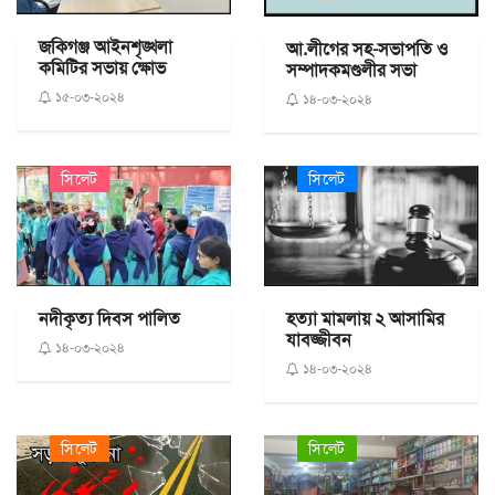
জকিগঞ্জ আইনশৃঙ্খলা
আ.লীগের সহ-সভাপতি ও
কমিটির সভায় ক্ষোভ
সম্পাদকমণ্ডলীর সভা
১৫-০৩-২০২৪
১৪-০৩-২০২৪
সিলেট
সিলেট
নদীকৃত্য দিবস পালিত
হত্যা মামলায় ২ আসামির
যাবজ্জীবন
১৪-০৩-২০২৪
১৪-০৩-২০২৪
সিলেট
সিলেট