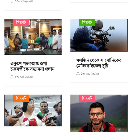
১৩-০৩-২০২৪
সিলেট
সিলেট
মসজিদ থেকে সাংবাদিকের
একুশে পদকপ্রাপ্ত রূপা
মোটরসাইকেল চুরি
চক্রবর্তীকে সম্মাননা প্রদান
১৩-০৩-২০২৪
১৩-০৩-২০২৪
সিলেট
সিলেট