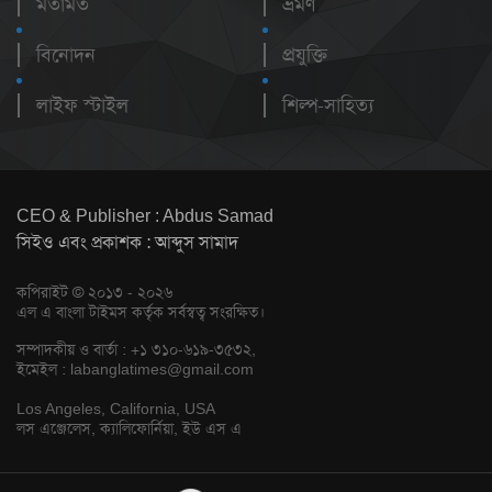
মতামত
ভ্রমণ
বিনোদন
প্রযুক্তি
লাইফ স্টাইল
শিল্প-সাহিত্য
CEO & Publisher : Abdus Samad
সিইও এবং প্রকাশক : আব্দুস সামাদ
কপিরাইট © ২০১৩ - ২০২৬
এল এ বাংলা টাইমস কর্তৃক সর্বস্বত্ব সংরক্ষিত।
সম্পাদকীয় ও বার্তা : +১ ৩১০-৬১৯-৩৫৩২,
ইমেইল :
labanglatimes@gmail.com
Los Angeles, California, USA
লস এঞ্জেলেস, ক্যালিফোর্নিয়া, ইউ এস এ