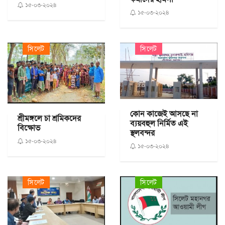
১৫-০৩-২০২৪
১৫-০৩-২০২৪
সিলেট
সিলেট
কোন কাজেই আসছে না
শ্রীমঙ্গলে চা শ্রমিকদের
ব্যয়বহুল নির্মিত এই
বিক্ষোভ
স্থলবন্দর
১৫-০৩-২০২৪
১৫-০৩-২০২৪
সিলেট
সিলেট