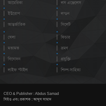
আমেরিকা
লস এঞ্জেলেস
ইউরোপ
লন্ডন
আন্তর্জাতিক
সিলেট
খেলা
ফিচার
মতামত
ভ্রমণ
বিনোদন
প্রযুক্তি
লাইফ স্টাইল
শিল্প-সাহিত্য
CEO & Publisher : Abdus Samad
সিইও এবং প্রকাশক : আব্দুস সামাদ