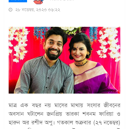
২৮ নভেম্বর, ২০২০ ০৬:২২
মাত্র এক বছর নয় মাসের মাথায় সংসার জীবনের
অবসান ঘটালেন জনপ্রিয় তারকা শবনম ফারিয়া ও
হারুন অর রশীদ অপু। গতকাল শুক্রবার (২৭ নভেম্বর)