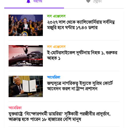
সর্বশেষ
ট্রেন্ডিং
লস এঞ্জেলেস
২০২৭ সাল থেকে ক্যালিফোর্নিয়ায় সর্বনিম্ন
মজুরি হবে ঘণ্টায় ১৭.৪০ ডলার
লস এঞ্জেলেস
ই-মোটরসাইকেল দুর্ঘটনায় নিহত ১, গুরুতর
আহত ১
আমেরিকা
জন্মসূত্রে নাগরিকত্ব ইস্যুতে সুপ্রিম কোর্টে
আবেদন করল না ট্রাম্প প্রশাসন
আমেরিকা
যুক্তরাষ্ট্রে ‘বিস্ফোরণধর্মী ডায়রিয়া’ সৃষ্টিকারী পরজীবীর প্রাদুর্ভাব,
আক্রান্ত হতে পারেন ১৮ হাজারের বেশি মানুষ