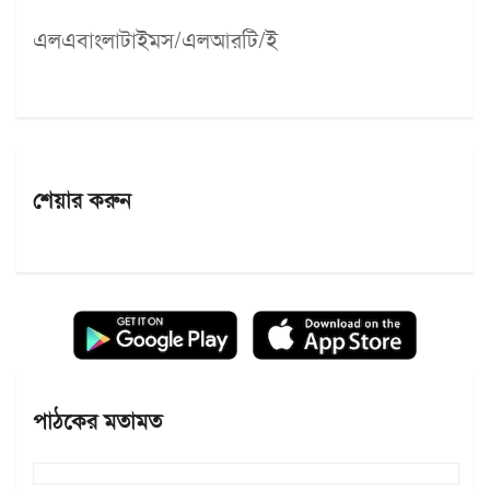
এলএবাংলাটাইমস/এলআরটি/ই
শেয়ার করুন
পাঠকের মতামত