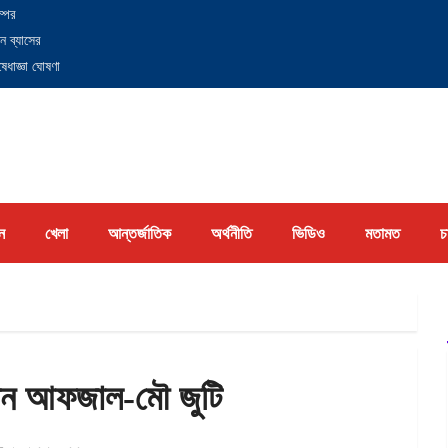
্পের
ন ব্যাসের
েধাজ্ঞা ঘোষণা
ন
খেলা
আন্তর্জাতিক
অর্থনীতি
ভিডিও
মতামত
চ
েন আফজাল-মৌ জুটি