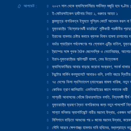
আপডেট :
২০২৭ সাল থেকে ক্যালিফোর্নিয়ায় সর্বনিম্ন মজুরি হবে ঘণ্টা
ই-মোটরসাইকেল দুর্ঘটনায় নিহত ১, গুরুতর আহত ১
জন্মসূত্রে নাগরিকত্ব ইস্যুতে সুপ্রিম কোর্টে আবেদন করল না ট
যুক্তরাষ্ট্রে ‘বিস্ফোরণধর্মী ডায়রিয়া’ সৃষ্টিকারী পরজীবীর প্র
ইরানের হামলার চেষ্টার জবাবে ব্যাপক বিমান হামলা চালানোর দাবি
বর্ডার প্যাট্রোল পর্যবেক্ষণের পর গ্লোবাল এন্ট্রি বাতিল, যুক্তর
ট্রাম্পের সঙ্গে পৃথক বৈঠক জেলেনস্কি ও নেতানিয়াহুর, আলোচ
ইরান-যুক্তরাষ্ট্রের পাল্টাপাল্টি হামলা, ফের উত্তেজনা
ক্যালিফোর্নিয়ায় আবার বাড়ছে করোনা সংক্রমণ, সতর্ক থাকার পরাম
টরন্টোর মার্কিন কনস্যুলেটে আবারও গুলি, চলতি বছরে দ্বিতীয়
৭৫ দেশের ভিসা স্থগিতাদেশ চ্যালেঞ্জের মামলা খারিজ, নতু
কোভিড ত্রাণ জালিয়াতি: এফবিআইয়ের জালে পলাতক নারী
সাশ্রয়ী আবাসনের খোঁজে রিভারসাইডে বসতি, নিত্যসঙ্গী দীর্ঘ
যুক্তরাষ্ট্রে ভ্রমণে দ্বৈত নাগরিকদের জন্য নতুন পাসপোর্ট নির্দ
সান্তা মনিকার অ্যাপার্টমেন্টে নারীর মরদেহ উদ্ধার, একজন 
মিশিগানে বাড়িতে আগুনের পর ৮ জনের মরদেহ উদ্ধার, কয়েকজ
সৌদি আরবে ক্ষেপণাস্ত্র হামলার দাবি হুথিদের, মধ্যপ্রাচ্যে ন