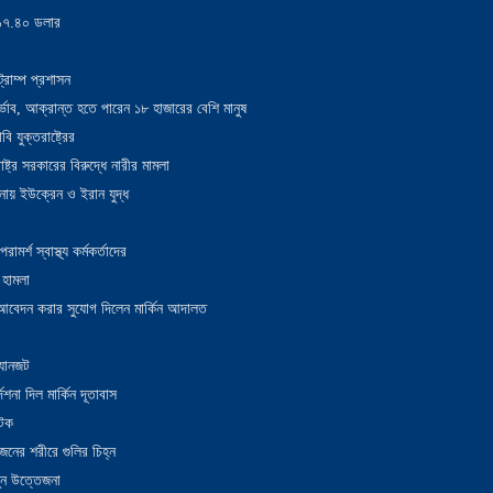
য় ১৭.৪০ ডলার
্রাম্প প্রশাসন
াদুর্ভাব, আক্রান্ত হতে পারেন ১৮ হাজারের বেশি মানুষ
 যুক্তরাষ্ট্রের
াষ্ট্র সরকারের বিরুদ্ধে নারীর মামলা
নায় ইউক্রেন ও ইরান যুদ্ধ
র্শ স্বাস্থ্য কর্মকর্তাদের
 হামলা
ন আবেদন করার সুযোগ দিলেন মার্কিন আদালত
 যানজট
েশনা দিল মার্কিন দূতাবাস
আটক
নের শরীরে গুলির চিহ্ন
তুন উত্তেজনা