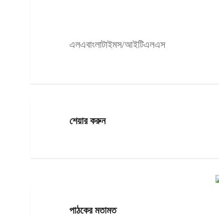
এলএবাংলাটাইমস/আইটিএলএস
শেয়ার করুন
পাঠকের মতামত