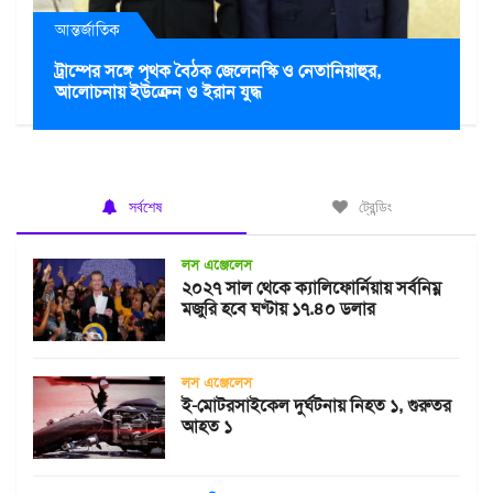
আন্তর্জাতিক
ট্রাম্পের সঙ্গে পৃথক বৈঠক জেলেনস্কি ও নেতানিয়াহুর,
আলোচনায় ইউক্রেন ও ইরান যুদ্ধ
সর্বশেষ
ট্রেন্ডিং
লস এঞ্জেলেস
২০২৭ সাল থেকে ক্যালিফোর্নিয়ায় সর্বনিম্ন
মজুরি হবে ঘণ্টায় ১৭.৪০ ডলার
লস এঞ্জেলেস
ই-মোটরসাইকেল দুর্ঘটনায় নিহত ১, গুরুতর
আহত ১