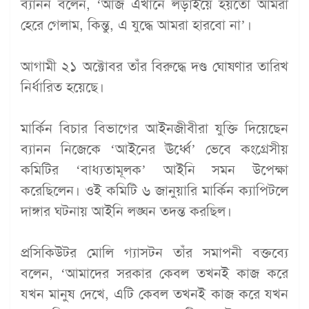
ব্যানন বলেন, ‘আজ এখানে লড়াইয়ে হয়তো আমরা
হেরে গেলাম, কিন্তু, এ যুদ্ধে আমরা হারবো না’।
আগামী ২১ অক্টোবর তাঁর বিরুদ্ধে দণ্ড ঘোষণার তারিখ
নির্ধারিত হয়েছে।
মার্কিন বিচার বিভাগের আইনজীবীরা যুক্তি দিয়েছেন
ব্যানন নিজেকে ‘আইনের ঊর্ধ্বে’ ভেবে কংগ্রেসীয়
কমিটির ‘বাধ্যতামূলক’ আইনি সমন উপেক্ষা
করেছিলেন। ওই কমিটি ৬ জানুয়ারি মার্কিন ক্যাপিটলে
দাঙ্গার ঘটনায় আইনি লঙ্ঘন তদন্ত করছিল।
প্রসিকিউটর মোলি গ্যাসটন তাঁর সমাপনী বক্তব্যে
বলেন, ‘আমাদের সরকার কেবল তখনই কাজ করে
যখন মানুষ দেখে, এটি কেবল তখনই কাজ করে যখন