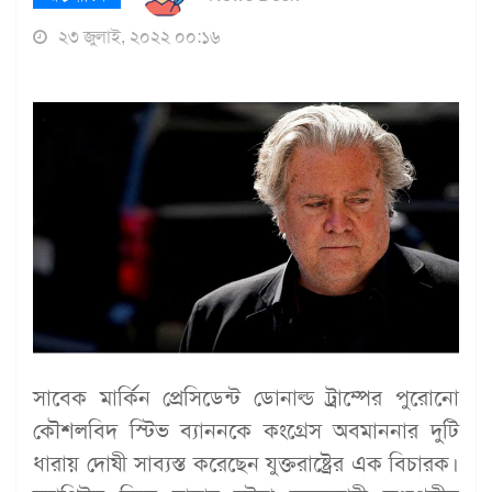
২৩ জুলাই, ২০২২ ০০:১৬
সাবেক মার্কিন প্রেসিডেন্ট ডোনাল্ড ট্রাম্পের পুরোনো
কৌশলবিদ স্টিভ ব্যাননকে কংগ্রেস অবমাননার দুটি
ধারায় দোষী সাব্যস্ত করেছেন যুক্তরাষ্ট্রের এক বিচারক।