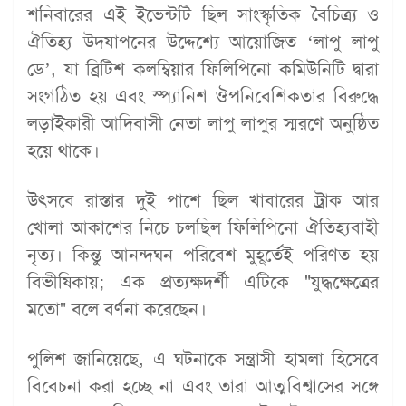
শনিবারের এই ইভেন্টটি ছিল সাংস্কৃতিক বৈচিত্র্য ও
ঐতিহ্য উদযাপনের উদ্দেশ্যে আয়োজিত ‘লাপু লাপু
ডে’, যা ব্রিটিশ কলম্বিয়ার ফিলিপিনো কমিউনিটি দ্বারা
সংগঠিত হয় এবং স্প্যানিশ ঔপনিবেশিকতার বিরুদ্ধে
লড়াইকারী আদিবাসী নেতা লাপু লাপুর স্মরণে অনুষ্ঠিত
হয়ে থাকে।
উৎসবে রাস্তার দুই পাশে ছিল খাবারের ট্রাক আর
খোলা আকাশের নিচে চলছিল ফিলিপিনো ঐতিহ্যবাহী
নৃত্য। কিন্তু আনন্দঘন পরিবেশ মুহূর্তেই পরিণত হয়
বিভীষিকায়; এক প্রত্যক্ষদর্শী এটিকে "যুদ্ধক্ষেত্রের
মতো" বলে বর্ণনা করেছেন।
পুলিশ জানিয়েছে, এ ঘটনাকে সন্ত্রাসী হামলা হিসেবে
বিবেচনা করা হচ্ছে না এবং তারা আত্মবিশ্বাসের সঙ্গে