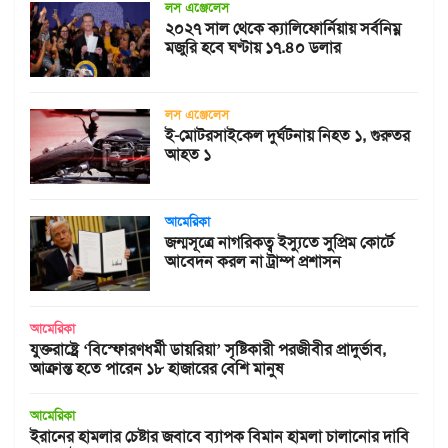
লস এঞ্জেলেস
২০২৭ সাল থেকে ক্যালিফোর্নিয়ায় সর্বনিম্ন
মজুরি হবে ঘণ্টায় ১৭.৪০ ডলার
লস এঞ্জেলেস
ই-মোটরসাইকেল দুর্ঘটনায় নিহত ১, গুরুতর
আহত ১
আমেরিকা
জন্মসূত্রে নাগরিকত্ব ইস্যুতে সুপ্রিম কোর্টে
আবেদন করল না ট্রাম্প প্রশাসন
আমেরিকা
যুক্তরাষ্ট্রে ‘বিস্ফোরণধর্মী ডায়রিয়া’ সৃষ্টিকারী পরজীবীর প্রাদুর্ভাব,
আক্রান্ত হতে পারেন ১৮ হাজারের বেশি মানুষ
আমেরিকা
ইরানের হামলার চেষ্টার জবাবে ব্যাপক বিমান হামলা চালানোর দাবি