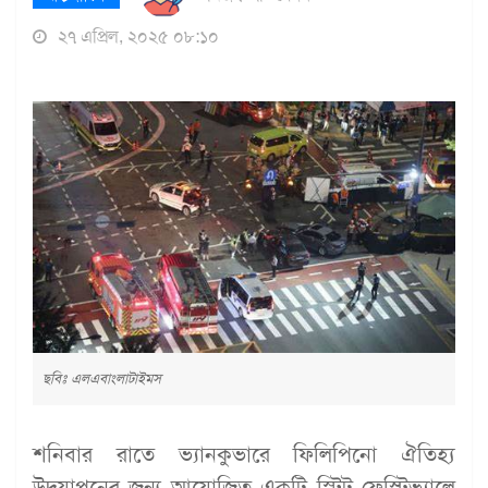
২৭ এপ্রিল, ২০২৫ ০৮:১০
ছবিঃ এলএবাংলাটাইমস
শনিবার রাতে ভ্যানকুভারে ফিলিপিনো ঐতিহ্য
উদযাপনের জন্য আয়োজিত একটি স্ট্রিট ফেস্টিভ্যালে