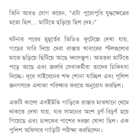
তিনি আরও যোগ করেন, "এটা পুরোপুরি যুদ্ধক্ষেত্রের
মতো ছিল… মাটিতে ছড়িয়ে ছিল দেহ।"
ঘটনার পরের মুহূর্তের ভিডিও ফুটেজে দেখা যায়,
গাছের সারি দিয়ে ঘেরা রাস্তায় খাবারের স্টলগুলোর
মাঝে ছড়িয়ে-ছিটিয়ে আছে ধ্বংসস্তূপ। আহতরা মাটিতে
পড়ে আছে এবং জরুরি সেবাকর্মীরা তাদের চিকিৎসা
দিচ্ছে। দূরে সাইরেনের শব্দ শোনা যাচ্ছিল এবং পুলিশ
জনগণকে এলাকা পরিষ্কার করতে অনুরোধ করছিল।
একটি কালো এসইউভি গাড়িকে রাস্তার মাঝখানে থেমে
থাকতে দেখা যায়, যার সামনের অংশ চূর্ণ-বিচূর্ণ হয়ে
গিয়েছে এবং চালকের পাশের দরজা খোলা ছিল। এক
পুলিশ অফিসার গাড়িটি পরীক্ষা করছিলেন।