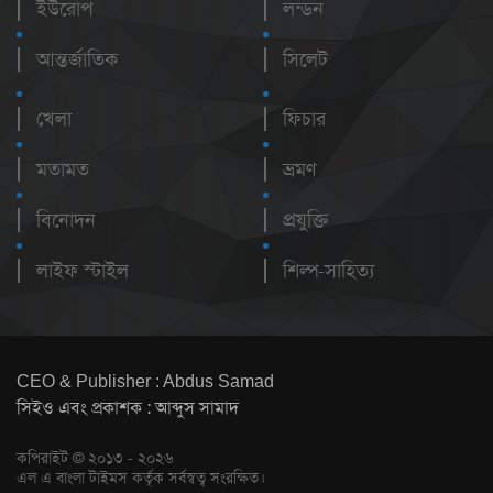
ইউরোপ
লন্ডন
আন্তর্জাতিক
সিলেট
খেলা
ফিচার
মতামত
ভ্রমণ
বিনোদন
প্রযুক্তি
লাইফ স্টাইল
শিল্প-সাহিত্য
CEO & Publisher : Abdus Samad
সিইও এবং প্রকাশক : আব্দুস সামাদ
কপিরাইট © ২০১৩ - ২০২৬
এল এ বাংলা টাইমস কর্তৃক সর্বস্বত্ব সংরক্ষিত।