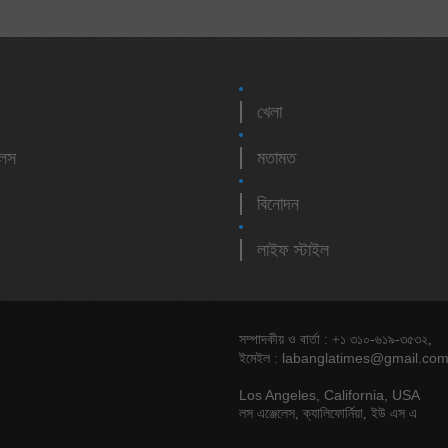
খেলা
লেস
মতামত
বিনোদন
লাইফ স্টাইল
সম্পাদকীয় ও বার্তা : +১ ৩১০-৬১৯-৩৫৩২,
labanglatimes@gmail.co
ইমেইল :
Los Angeles, California, USA
লস এঞ্জেলেস, ক্যালিফোর্নিয়া, ইউ এস এ