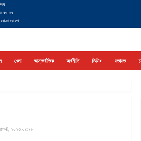
্পের
ন ব্যাসের
েধাজ্ঞা ঘোষণা
ন
খেলা
আন্তর্জাতিক
অর্থনীতি
ভিডিও
মতামত
চ
গস্ট, ২০২৩ ০৪:৪৮