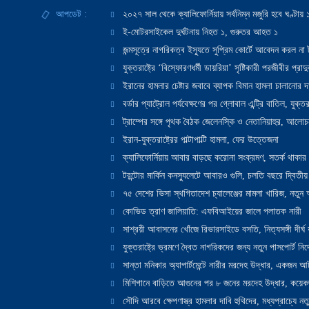
আপডেট :
২০২৭ সাল থেকে ক্যালিফোর্নিয়ায় সর্বনিম্ন মজুরি হবে ঘণ্টা
ই-মোটরসাইকেল দুর্ঘটনায় নিহত ১, গুরুতর আহত ১
জন্মসূত্রে নাগরিকত্ব ইস্যুতে সুপ্রিম কোর্টে আবেদন করল না ট
যুক্তরাষ্ট্রে ‘বিস্ফোরণধর্মী ডায়রিয়া’ সৃষ্টিকারী পরজীবীর প্র
ইরানের হামলার চেষ্টার জবাবে ব্যাপক বিমান হামলা চালানোর দাবি
বর্ডার প্যাট্রোল পর্যবেক্ষণের পর গ্লোবাল এন্ট্রি বাতিল, যুক্তর
ট্রাম্পের সঙ্গে পৃথক বৈঠক জেলেনস্কি ও নেতানিয়াহুর, আলোচ
ইরান-যুক্তরাষ্ট্রের পাল্টাপাল্টি হামলা, ফের উত্তেজনা
ক্যালিফোর্নিয়ায় আবার বাড়ছে করোনা সংক্রমণ, সতর্ক থাকার পরাম
টরন্টোর মার্কিন কনস্যুলেটে আবারও গুলি, চলতি বছরে দ্বিতীয়
৭৫ দেশের ভিসা স্থগিতাদেশ চ্যালেঞ্জের মামলা খারিজ, নতু
কোভিড ত্রাণ জালিয়াতি: এফবিআইয়ের জালে পলাতক নারী
সাশ্রয়ী আবাসনের খোঁজে রিভারসাইডে বসতি, নিত্যসঙ্গী দীর্ঘ
যুক্তরাষ্ট্রে ভ্রমণে দ্বৈত নাগরিকদের জন্য নতুন পাসপোর্ট নির্দ
সান্তা মনিকার অ্যাপার্টমেন্টে নারীর মরদেহ উদ্ধার, একজন 
মিশিগানে বাড়িতে আগুনের পর ৮ জনের মরদেহ উদ্ধার, কয়েকজ
সৌদি আরবে ক্ষেপণাস্ত্র হামলার দাবি হুথিদের, মধ্যপ্রাচ্যে ন