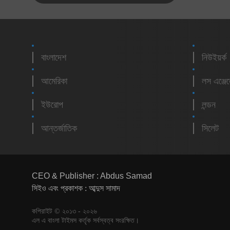
বাংলাদেশ
নিউইয়র্ক
আমেরিকা
লস এঞ্জে
ইউরোপ
লন্ডন
আন্তর্জাতিক
সিলেট
CEO & Publisher : Abdus Samad
সিইও এবং প্রকাশক : আব্দুস সামাদ
কপিরাইট © ২০১৩ - ২০২৬
এল এ বাংলা টাইমস কর্তৃক সর্বস্বত্ব সংরক্ষিত।