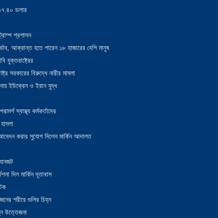
য় ১৭.৪০ ডলার
্রাম্প প্রশাসন
াদুর্ভাব, আক্রান্ত হতে পারেন ১৮ হাজারের বেশি মানুষ
 যুক্তরাষ্ট্রের
াষ্ট্র সরকারের বিরুদ্ধে নারীর মামলা
নায় ইউক্রেন ও ইরান যুদ্ধ
র্শ স্বাস্থ্য কর্মকর্তাদের
 হামলা
ন আবেদন করার সুযোগ দিলেন মার্কিন আদালত
 যানজট
েশনা দিল মার্কিন দূতাবাস
আটক
নের শরীরে গুলির চিহ্ন
তুন উত্তেজনা