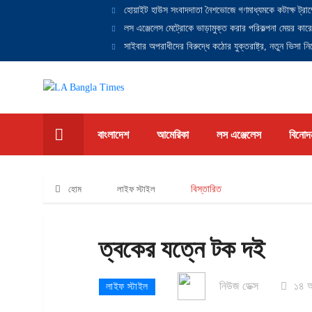
হোয়াইট হাউস সংবাদদাতা নৈশভোজে গণমাধ্যমকে কটাক্ষ ট্রাম
লস এঞ্জেলেস মেট্রোকে ভাড়ামুক্ত করার পরিকল্পনা মেয়র কারে
সাইবার অপরাধীদের বিরুদ্ধে কঠোর যুক্তরাষ্ট্র, নতুন ভিসা নিষ
বাংলাদেশ
আমেরিকা
লস এঞ্জেলেস
বিনোদ
হোম
লাইফ স্টাইল
বিস্তারিত
ত্বকের যত্নে টক দই
নিউজ ডেক্স
১৪ আ
লাইফ স্টাইল