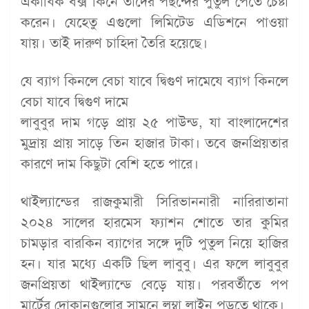
একাধিক বক্স কিনে তাদের পছন্দের পুতুল পেতে চেষ্টা
করেন। যেহেতু এগুলো লিমিটেড এডিশনে পাওয়া
যায়। তাই দারুণ চাহিদা তৈরি হয়েছে।
যে ব্যাগ কিনলে বেচা যাবে দ্বিগুণ দামেযে ব্যাগ কিনলে
বেচা যাবে দ্বিগুণ দামে
লাবুবুর দাম গড়ে প্রায় ২৫ পাউন্ড, যা বাংলাদেশের
মুদ্রায় প্রায় সাড়ে তিন হাজার টাকা। তবে জনপ্রিয়তার
কারণে দাম কিছুটা বেশি হতে পারে।
থাইল্যান্ডের রাজকুমারী সিরিভাননারী নারিরাতানা
২০২৪ সালের হারমেস ফ্যাশন শোতে তার কুমির
চামড়ার বারকিন ব্যাগের সঙ্গে দুটি পুতুল নিয়ে হাজির
হন। যার মধ্যে একটি ছিল লাবুবু। এর ফলে লাবুবুর
জনপ্রিয়তা থাইল্যান্ডে বেড়ে যায়। পরবর্তীতে পপ
মার্টের দোকানগুলোর সামনে লম্বা লাইন পড়তে থাকে।