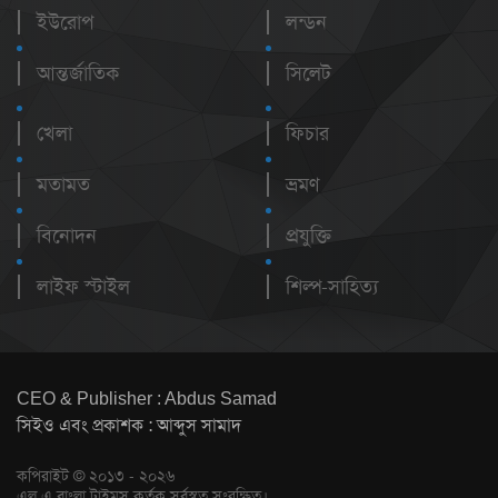
ইউরোপ
লন্ডন
আন্তর্জাতিক
সিলেট
খেলা
ফিচার
মতামত
ভ্রমণ
বিনোদন
প্রযুক্তি
লাইফ স্টাইল
শিল্প-সাহিত্য
CEO & Publisher : Abdus Samad
সিইও এবং প্রকাশক : আব্দুস সামাদ
কপিরাইট © ২০১৩ - ২০২৬
এল এ বাংলা টাইমস কর্তৃক সর্বস্বত্ব সংরক্ষিত।