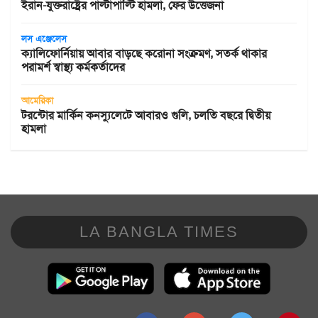
ইরান-যুক্তরাষ্ট্রের পাল্টাপাল্টি হামলা, ফের উত্তেজনা
লস এঞ্জেলেস
ক্যালিফোর্নিয়ায় আবার বাড়ছে করোনা সংক্রমণ, সতর্ক থাকার
পরামর্শ স্বাস্থ্য কর্মকর্তাদের
আমেরিকা
টরন্টোর মার্কিন কনস্যুলেটে আবারও গুলি, চলতি বছরে দ্বিতীয়
হামলা
LA BANGLA TIMES