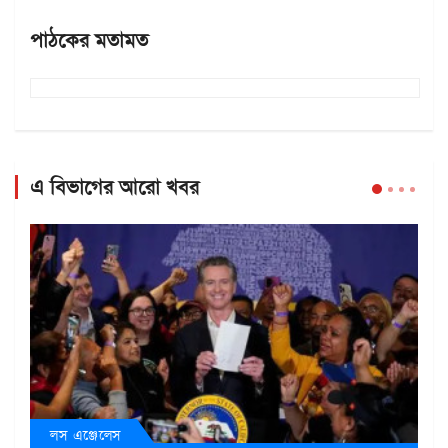
পাঠকের মতামত
এ বিভাগের আরো খবর
লস এঞ্জেলেস