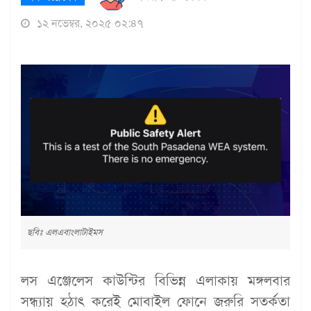
১২ নভেম্বর, ২০২৫ ০২:৪৭
ছবিঃ এলএবাংলাটাইমস
লস এঞ্জেলেস কাউন্টির বিভিন্ন এলাকায় মঙ্গলবার
সন্ধ্যায় হঠাৎ করেই মোবাইল ফোনে জরুরি সতর্কতা