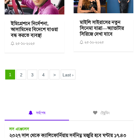
মাইলি সাইরাসের নতুন
ইমিগ্রেশনে নির্দেশনা,
সিনেমা যাত্রা—অ্যাভাটার
আসামিদের বিদেশে যাওয়া
সিরিজে দেখা যাবে
বন্ধ করতে ব্যবস্থা
২৫-১০-২০২৫
২৫-১০-২০২৫
1
2
3
4
>
Last ›
সর্বশেষ
ট্রেন্ডিং
লস এঞ্জেলেস
২০২৭ সাল থেকে ক্যালিফোর্নিয়ায় সর্বনিম্ন মজুরি হবে ঘণ্টায় ১৭.৪০