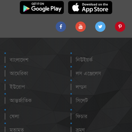
বাংলাদেশ
নিউইয়র্ক
আমেরিকা
লস এঞ্জেলেস
ইউরোপ
লন্ডন
আন্তর্জাতিক
সিলেট
খেলা
ফিচার
মতামত
ভ্রমণ