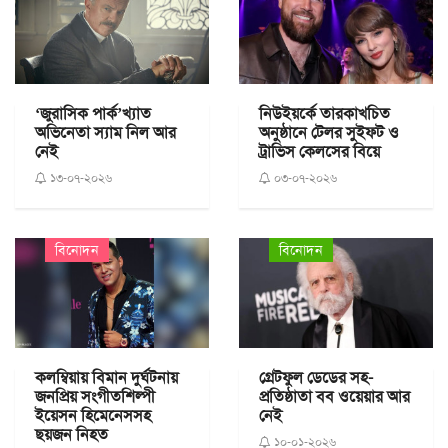
‘জুরাসিক পার্ক’খ্যাত
নিউইয়র্কে তারকাখচিত
অভিনেতা স্যাম নিল আর
অনুষ্ঠানে টেলর সুইফট ও
নেই
ট্রাভিস কেলসের বিয়ে
১৩-০৭-২০২৬
০৩-০৭-২০২৬
বিনোদন
বিনোদন
কলম্বিয়ায় বিমান দুর্ঘটনায়
গ্রেটফুল ডেডের সহ-
জনপ্রিয় সংগীতশিল্পী
প্রতিষ্ঠাতা বব ওয়েয়ার আর
ইয়েসন হিমেনেসসহ
নেই
ছয়জন নিহত
১০-০১-২০২৬