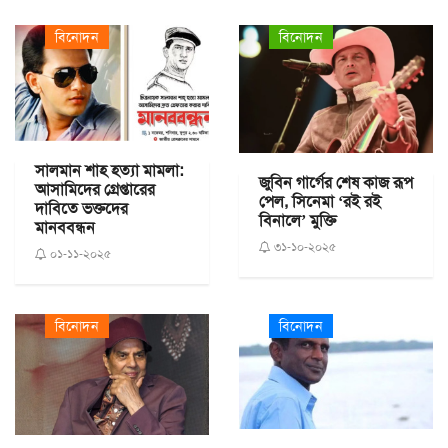
বিনোদন
বিনোদন
সালমান শাহ হত্যা মামলা:
জুবিন গার্গের শেষ কাজ রূপ
আসামিদের গ্রেপ্তারের
পেল, সিনেমা ‘রই রই
দাবিতে ভক্তদের
বিনালে’ মুক্তি
মানববন্ধন
৩১-১০-২০২৫
০১-১১-২০২৫
বিনোদন
বিনোদন