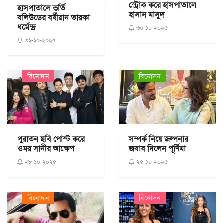
স্ট্রোক করে হাসপাতালে
হাসপাতালে ভর্তি
হাসান মাসুদ
বলিউডের বর্ষীয়ান তারকা
ধর্মেন্দ্র
৩০-১০-২০২৫
৩১-১০-২০২৫
বিনোদন
বিনোদন
পুরাতন ছবি পোস্ট করে
সম্পর্ক নিয়ে জল্পনার
ওমর সানীর আক্ষেপ
জবাব দিলেন পূর্ণিমা
২৮-১০-২০২৫
২৫-১০-২০২৫
বিনোদন
বিনোদন