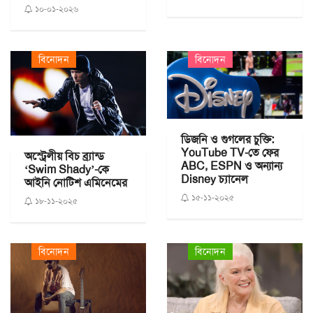
১০-০১-২০২৬
বিনোদন
বিনোদন
ডিজনি ও গুগলের চুক্তি:
YouTube TV-তে ফের
অস্ট্রেলীয় বিচ ব্র্যান্ড
ABC, ESPN ও অন্যান্য
‘Swim Shady’-কে
Disney চ্যানেল
আইনি নোটিশ এমিনেমের
১৫-১১-২০২৫
১৮-১১-২০২৫
বিনোদন
বিনোদন