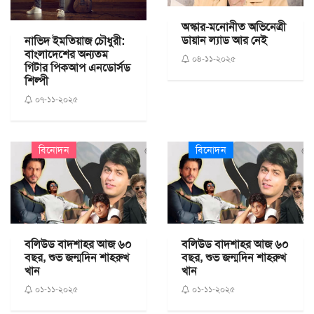
অস্কার-মনোনীত অভিনেত্রী
ডায়ান ল্যাড আর নেই
নাভিদ ইমতিয়াজ চৌধুরী:
বাংলাদেশের অন্যতম
০৪-১১-২০২৫
গিটার পিকআপ এনডোর্সড
শিল্পী
০৭-১১-২০২৫
বিনোদন
বিনোদন
বলিউড বাদশাহর আজ ৬০
বলিউড বাদশাহর আজ ৬০
বছর, শুভ জন্মদিন শাহরুখ
বছর, শুভ জন্মদিন শাহরুখ
খান
খান
০১-১১-২০২৫
০১-১১-২০২৫