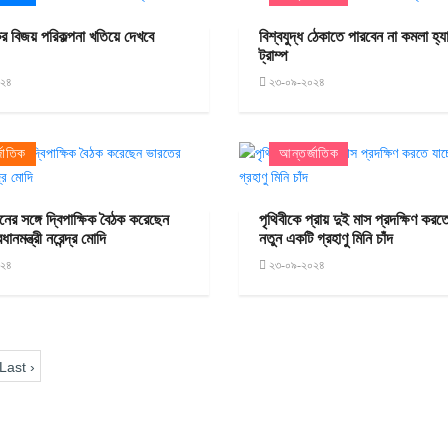
র বিজয় পরিকল্পনা খতিয়ে দেখবে
বিশ্বযুদ্ধ ঠেকাতে পারবেন না কমলা হ্য
ট্রাম্প
০২৪
২৩-০৯-২০২৪
জাতিক
আন্তর্জাতিক
ের সঙ্গে দ্বিপাক্ষিক বৈঠক করেছেন
পৃথিবীকে প্রায় দুই মাস প্রদক্ষিণ করতে
ানমন্ত্রী নরেন্দ্র মোদি
নতুন একটি গ্রহাণু মিনি চাঁদ
০২৪
২৩-০৯-২০২৪
Last ›