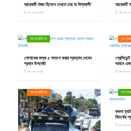
আরেকটি গাজা হিসেবে দেখতে চায় না বিশ্ববাসী’
আরেকটি গা
২৪-০৯-২০২৪
২৪-০৯-২
আন্তর্জাতিক
আন্তর্
পোশাকের শুল্ক ৫ শতাংশ করার প্রস্তাব দেবেন
প্রেসিডেন্
প্রধান উপদেষ্টা
সামনে একা
২৪-০৯-২০২৪
২৪-০৯-২
আন্তর্জাতিক
আন্তর্
কমলা হ্যা
বিতর্কের প্
২৩-০৯-২