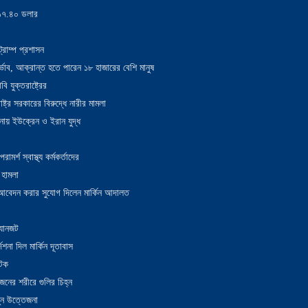
য় ১৭.৪০ ডলার
্রাম্প প্রশাসন
াদুর্ভাব, আক্রান্ত হতে পারেন ১৮ হাজারের বেশি মানুষ
 যুক্তরাষ্ট্রের
াষ্ট্র সরকারের বিরুদ্ধে নারীর মামলা
নায় ইউক্রেন ও ইরান যুদ্ধ
র্শ স্বাস্থ্য কর্মকর্তাদের
 হামলা
ন আবেদন করার সুযোগ দিলেন মার্কিন আদালত
 যানজট
েশনা দিল মার্কিন দূতাবাস
আটক
নের শরীরে গুলির চিহ্ন
তুন উত্তেজনা