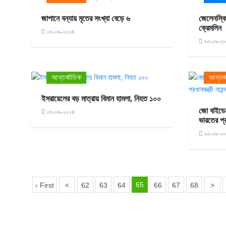
জাপানে বন্যায় মৃতের সংখ্যা বেড়ে ৬
জেলেনস্কি
ক্রেমলিন
২৩-০৯-২০২৪
২৩-০৯-২
আন্তর্জাতিক
আন্তর্
ইসরায়েলের বড় মাত্রায় বিমান হামলা, নিহত ১০০
জো বাইডেন
২৩-০৯-২০২৪
ভারতের প্রধ
২৩-০৯-২
65
‹ First
<
62
63
64
66
67
68
>