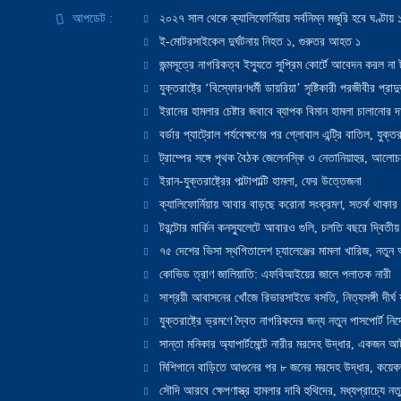
আপডেট :
২০২৭ সাল থেকে ক্যালিফোর্নিয়ায় সর্বনিম্ন মজুরি হবে ঘণ্টা
ই-মোটরসাইকেল দুর্ঘটনায় নিহত ১, গুরুতর আহত ১
জন্মসূত্রে নাগরিকত্ব ইস্যুতে সুপ্রিম কোর্টে আবেদন করল না ট
যুক্তরাষ্ট্রে ‘বিস্ফোরণধর্মী ডায়রিয়া’ সৃষ্টিকারী পরজীবীর প্র
ইরানের হামলার চেষ্টার জবাবে ব্যাপক বিমান হামলা চালানোর দাবি
বর্ডার প্যাট্রোল পর্যবেক্ষণের পর গ্লোবাল এন্ট্রি বাতিল, যুক্তর
ট্রাম্পের সঙ্গে পৃথক বৈঠক জেলেনস্কি ও নেতানিয়াহুর, আলোচ
ইরান-যুক্তরাষ্ট্রের পাল্টাপাল্টি হামলা, ফের উত্তেজনা
ক্যালিফোর্নিয়ায় আবার বাড়ছে করোনা সংক্রমণ, সতর্ক থাকার পরাম
টরন্টোর মার্কিন কনস্যুলেটে আবারও গুলি, চলতি বছরে দ্বিতীয়
৭৫ দেশের ভিসা স্থগিতাদেশ চ্যালেঞ্জের মামলা খারিজ, নতু
কোভিড ত্রাণ জালিয়াতি: এফবিআইয়ের জালে পলাতক নারী
সাশ্রয়ী আবাসনের খোঁজে রিভারসাইডে বসতি, নিত্যসঙ্গী দীর্ঘ
যুক্তরাষ্ট্রে ভ্রমণে দ্বৈত নাগরিকদের জন্য নতুন পাসপোর্ট নির্দ
সান্তা মনিকার অ্যাপার্টমেন্টে নারীর মরদেহ উদ্ধার, একজন 
মিশিগানে বাড়িতে আগুনের পর ৮ জনের মরদেহ উদ্ধার, কয়েকজ
সৌদি আরবে ক্ষেপণাস্ত্র হামলার দাবি হুথিদের, মধ্যপ্রাচ্যে ন