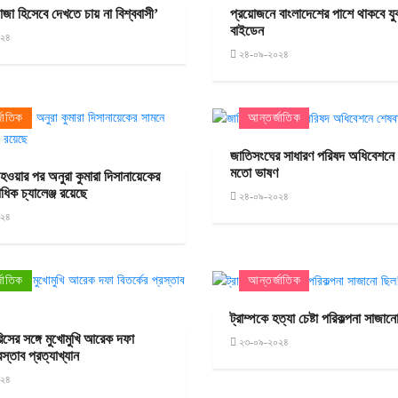
জা হিসেবে দেখতে চায় না বিশ্ববাসী’
প্রয়োজনে বাংলাদেশের পাশে থাকবে যুক্ত
বাইডেন
০২৪
২৪-০৯-২০২৪
জাতিক
আন্তর্জাতিক
জাতিসংঘের সাধারণ পরিষদ অধিবেশনে 
মতো ভাষণ
ট হওয়ার পর অনুরা কুমারা দিসানায়েকের
ধিক চ্যালেঞ্জ রয়েছে
২৪-০৯-২০২৪
০২৪
জাতিক
আন্তর্জাতিক
ট্রাম্পকে হত্যা চেষ্টা পরিকল্পনা সাজান
রিসের সঙ্গে মুখোমুখি আরেক দফা
২৩-০৯-২০২৪
রস্তাব প্রত্যাখ্যান
০২৪