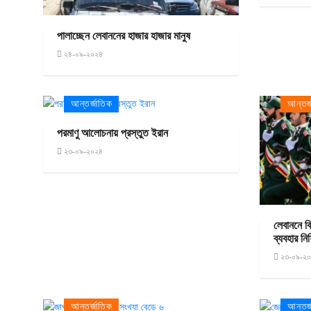
পালাচ্ছেন লেবাননের হাজার হাজার মানুষ
২৪-০৯-২০২৪
আন্তর্জাতিক
আন্তর্
পরমাণু আলোচনায় প্রস্তুত ইরান
২৩-০৯-২০২৪
লেবাননে ব
ব্যবহার নি
২৩-০৯-২
আন্তর্জাতিক
আন্তর্