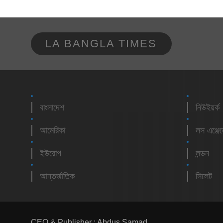
LA BANGLA TIMES
বাংলাদেশ
নিউইয়র্ক
আমেরিকা
লস এঞ্জে
ইউরোপ
লন্ডন
আন্তর্জাতিক
সিলেট
CEO & Publisher : Abdus Samad