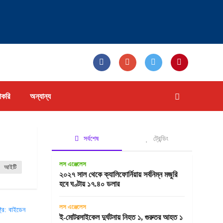
াকরি
অন্যান্য
সর্বশেষ
ট্রেন্ডিং
লস এঞ্জেলেস
আইটি
২০২৭ সাল থেকে ক্যালিফোর্নিয়ায় সর্বনিম্ন মজুরি
হবে ঘণ্টায় ১৭.৪০ ডলার
লস এঞ্জেলেস
ই-মোটরসাইকেল দুর্ঘটনায় নিহত ১, গুরুতর আহত ১