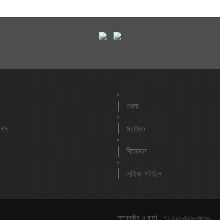
খেলা
লেস
মতামত
বিনোদন
লাইফ স্টাইল
সম্পাদকীয় ও বার্তা : +১ ৩১০-৬১৯-৩৫৩২,