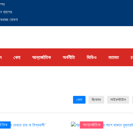
্পের
ন ব্যাসের
েধাজ্ঞা ঘোষণা
ন
খেলা
আন্তর্জাতিক
অর্থনীতি
ভিডিও
মতামত
চ
খেলা
বিনোদন
লাইফস্টাইল
জাতিক
আন্তর্জাতিক