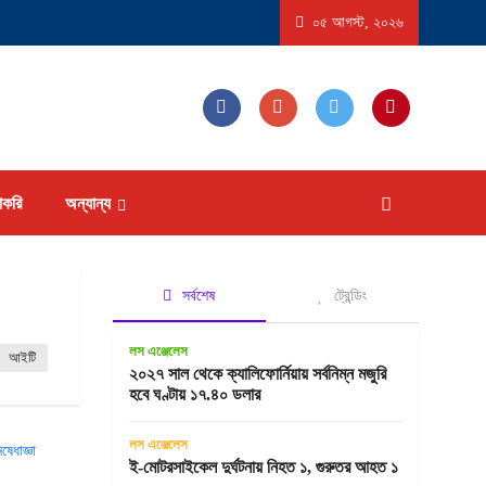
্তরাষ্ট্রে ‘বিস্ফোরণধর্মী ডায়রিয়া’ সৃষ্টিকারী পরজীবীর প্রাদুর্ভাব, আক্রান্ত হতে পারেন ১৮ হাজারের বে
০৫ আগস্ট, ২০২৬
াকরি
অন্যান্য
সর্বশেষ
ট্রেন্ডিং
লস এঞ্জেলেস
আইটি
২০২৭ সাল থেকে ক্যালিফোর্নিয়ায় সর্বনিম্ন মজুরি
হবে ঘণ্টায় ১৭.৪০ ডলার
লস এঞ্জেলেস
ই-মোটরসাইকেল দুর্ঘটনায় নিহত ১, গুরুতর আহত ১