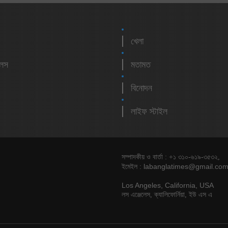
খেলা
লেস
মতামত
বিনোদন
লাইফ স্টাইল
সম্পাদকীয় ও বার্তা : +১ ৩১০-৬১৯-৩৫৩২,
labanglatimes@gmail.co
ইমেইল :
Los Angeles, California, USA
লস এঞ্জেলেস, ক্যালিফোর্নিয়া, ইউ এস এ