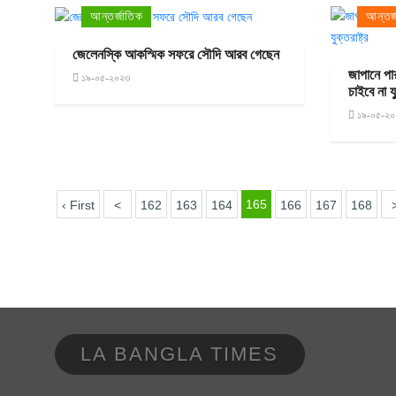
আন্তর্জাতিক
আন্তর্
জেলেনস্কি আকস্মিক সফরে সৌদি আরব গেছেন
জাপানে পা
১৯-০৫-২০২৩
চাইবে না যু
১৯-০৫-২০
165
‹ First
<
162
163
164
166
167
168
LA BANGLA TIMES