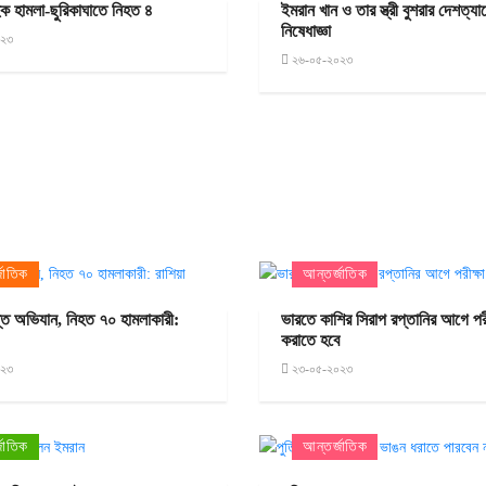
দুক হামলা-ছুরিকাঘাতে নিহত ৪
ইমরান খান ও তার স্ত্রী বুশরার দেশত্যা
নিষেধাজ্ঞা
০২৩
২৬-০৫-২০২৩
জাতিক
আন্তর্জাতিক
্তে অভিযান, নিহত ৭০ হামলাকারী:
ভারতে কাশির সিরাপ রপ্তানির আগে পরী
করাতে হবে
০২৩
২৩-০৫-২০২৩
জাতিক
আন্তর্জাতিক