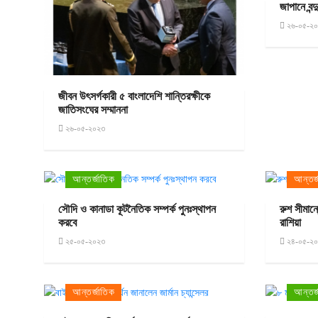
জাপানে বন্
২৬-০৫-২
জীবন উৎসর্গকারী ৫ বাংলাদেশি শান্তিরক্ষীকে
জাতিসংঘের সম্মাননা
২৬-০৫-২০২৩
আন্তর্জাতিক
আন্তর্
সৌদি ও কানাডা কূটনৈতিক সম্পর্ক পুনঃস্থাপন
রুশ সীমান
করবে
রাশিয়া
২৫-০৫-২০২৩
২৪-০৫-২
আন্তর্জাতিক
আন্তর্