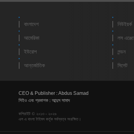
বাংলাদেশ
নিউইয়র্ক
আমেরিকা
লস এঞ্জে
ইউরোপ
লন্ডন
আন্তর্জাতিক
সিলেট
CEO & Publisher : Abdus Samad
সিইও এবং প্রকাশক : আব্দুস সামাদ
কপিরাইট © ২০১৩ - ২০২৬
এল এ বাংলা টাইমস কর্তৃক সর্বস্বত্ব সংরক্ষিত।