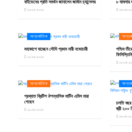
বাইডেনের প্রতি সমর্থন জানালেন জার্মান চ্যান্সেলর
৮ মামলায়
২৩-০৫-২০২৩
২৩-০৫-২
আন্তর্জাতিক
আন্তর্
মহাকাশে যাচ্ছেন সৌদি প্রথম নারী নভোচারী
পশ্চিম তী
ফিলিস্তিন
২২-০৫-২০২৩
২২-০৫-২
আন্তর্জাতিক
আন্তর্
প্রখ্যাত ব্রিটিশ ঔপন্যাসিক মার্টিন এমিস মারা
গেছেন
চলতি বছর ব
স্ত্রী ২০০
২১-০৫-২০২৩
১৯-০৫-২০