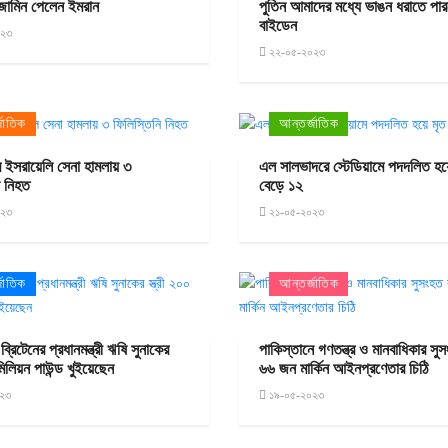
 জামিন পেলেন ইমরান
পুতিন আমাদের মধ্যে ভাঙন ধরাতে পার
বাইডেন
০২৩
২২-০৫-২০২৩
জাতিক
আন্তর্জাতিক
রে ইসরায়েলি সেনা হামলায় ৩
এল সালভাদরে স্টেডিয়ামে পদদলিত হয়
ি নিহত
বেড়ে ১২
০২৩
২১-০৫-২০২৩
জাতিক
আন্তর্জাতিক
্রিটেনের প্রধানমন্ত্রী ঋষি সুনাকের
পাকিস্তানে গণতন্ত্র ও মানবাধিকার স
 মিলিয়ন পাউন্ড খুইয়েছেন
৬৬ জন মার্কিন আইনপ্রণেতার চিঠি
২৩
১৯-০৫-২০২৩