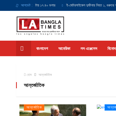
য়ায় সর্বনিম্ন মজুরি হবে ঘণ্টায় ১৭.৪০ ডলার
আপডেট :
ই-মোটরসাইকেল দুর্ঘটনায় নিহত ১, গুরুতর আ
বাংলাদেশ
আমেরিকা
লস এঞ্জেলেস
বিনোদ
হোম
আন্তর্জাতিক
আন্তর্জাতিক
আন্তর্জাতিক
আন্তর্