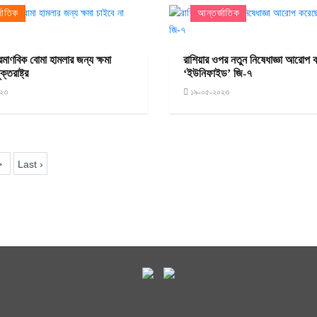
জাতিক
আন্তর্জাতিক
রমাণবিক বোমা হামলার জন্য ক্ষমা
রাশিয়ার ওপর নতুন নিষেধাজ্ঞা আরোপ 
ক্তরাষ্ট্র
‘ইউনিফাইড’ জি-৭
২৩
১৯-০৫-২০২৩
>
Last ›