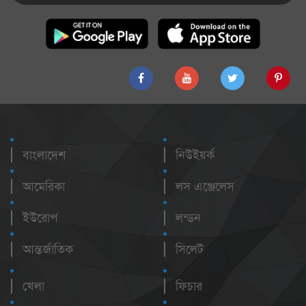
বাংলাদেশ
নিউইয়র্ক
আমেরিকা
লস এঞ্জেলেস
ইউরোপ
লন্ডন
আন্তর্জাতিক
সিলেট
খেলা
ফিচার