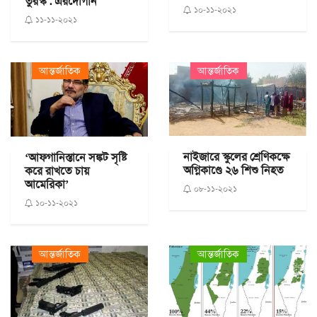
তুরস্ক : এরদোগান
১০-১১-২০২১
১১-১১-২০২১
আন্তর্জাতিক
আন্তর্জাতিক
নাইজারে স্কুলের শ্রেণিকক্ষে
‘আফগানিস্তানে সঙ্কট সৃষ্টি
অগ্নিকাণ্ডে ২৬ শিশু নিহত
করে রাখতে চায়
আমেরিকা’
০৮-১১-২০২১
১০-১১-২০২১
আন্তর্জাতিক
আন্তর্জাতিক