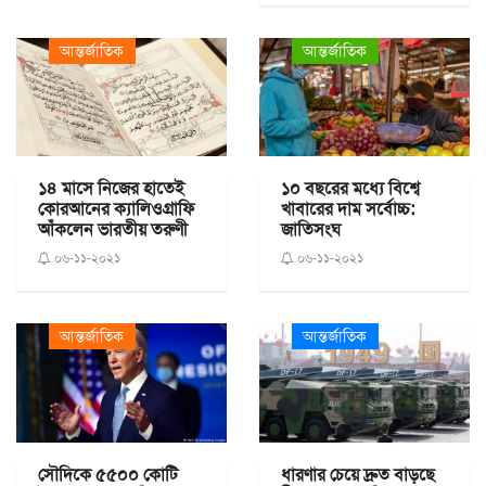
আন্তর্জাতিক
আন্তর্জাতিক
১৪ মাসে নিজের হাতেই
১০ বছরের মধ্যে বিশ্বে
কোরআনের ক্যালিওগ্রাফি
খাবারের দাম সর্বোচ্চ:
আঁকলেন ভারতীয় তরুণী
জাতিসংঘ
০৬-১১-২০২১
০৬-১১-২০২১
আন্তর্জাতিক
আন্তর্জাতিক
সৌদিকে ৫৫০০ কোটি
ধারণার চেয়ে দ্রুত বাড়ছে