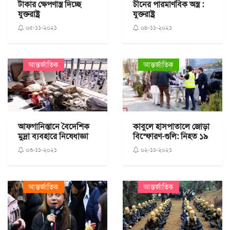
টাকার ক্ষেপণাস্ত্র দিচ্ছে
চীনের পারমাণবিক অস্ত্র :
যুক্তরাষ্ট্র
যুক্তরাষ্ট্র
০৫-১১-২০২১
০৪-১১-২০২১
আন্তর্জাতিক
আন্তর্জাতিক
আফগানিস্তানে বৈদেশিক
কাবুলে হাসপাতালে জোড়া
মুদ্রা ব্যবহারে নিষেধাজ্ঞা
বিস্ফোরণ-গুলি: নিহত ১৯
০৩-১১-২০২১
০২-১১-২০২১
আন্তর্জাতিক
আন্তর্জাতিক