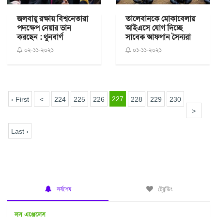
জলবায়ু রক্ষায় বিশ্বনেতারা
তালেবানকে মোকাবেলায়
পদক্ষেপ নেয়ার ভান
আইএসে যোগ দিচ্ছে
করছেন : থুনবার্গ
সাবেক আফগান সৈন্যরা
০২-১১-২০২১
০১-১১-২০২১
227
‹ First
<
224
225
226
228
229
230
>
Last ›
সর্বশেষ
ট্রেন্ডিং
লস এঞ্জেলেস