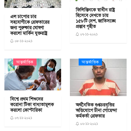
ফিলিস্তিনকে স্বাধীন রাষ্ট্র
হিসেবে দেখতে চায়
এল চাপোর চার
১৫৮টি দেশ, জাতিসঙ্ঘে
সহযোগীকে গ্রেফতারের
প্রস্তাব গৃহীত
জন্য পুরুষ্কার ঘোষণা
করলো মার্কিন যুক্তরাষ্ট্র
০৭-১১-২০২১
০৮-১১-২০২১
আন্তর্জাতিক
আন্তর্জাতিক
বিশ্বে প্রথম শিশুদের
করোনা টিকা বাধ্যতামূলক
অর্থনৈতিক গুপ্তচরবৃত্তির
করলো কোস্টারিকা
অভিযোগে চীনা গোয়েন্দা
কর্মকর্তা গ্রেফতার
০৭-১১-২০২১
০৬-১১-২০২১