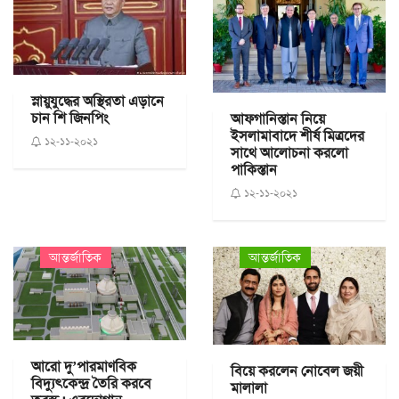
স্নায়ুযুদ্ধের অস্থিরতা এড়ানে
চান শি জিনপিং
আফগানিস্তান নিয়ে
ইসলামাবাদে শীর্ষ মিত্রদের
১২-১১-২০২১
সাথে আলোচনা করলো
পাকিস্তান
১২-১১-২০২১
আন্তর্জাতিক
আন্তর্জাতিক
আরো দু’পারমাণবিক
বিয়ে করলেন নোবেল জয়ী
বিদ্যুৎকেন্দ্র তৈরি করবে
মালালা