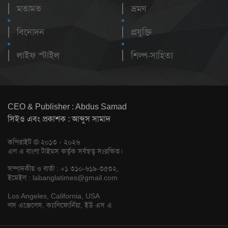
মতামত
ভ্রমণ
বিনোদন
প্রযুক্তি
লাইফ স্টাইল
শিল্প-সাহিত্য
CEO & Publisher : Abdus Samad
সিইও এবং প্রকাশক : আব্দুস সামাদ
কপিরাইট © ২০১৩ - ২০২৬
এল এ বাংলা টাইমস কর্তৃক সর্বস্বত্ব সংরক্ষিত।
সম্পাদকীয় ও বার্তা : +১ ৩১০-৬১৯-৩৫৩২,
ইমেইল :
labanglatimes@gmail.com
Los Angeles, California, USA
লস এঞ্জেলেস, ক্যালিফোর্নিয়া, ইউ এস এ