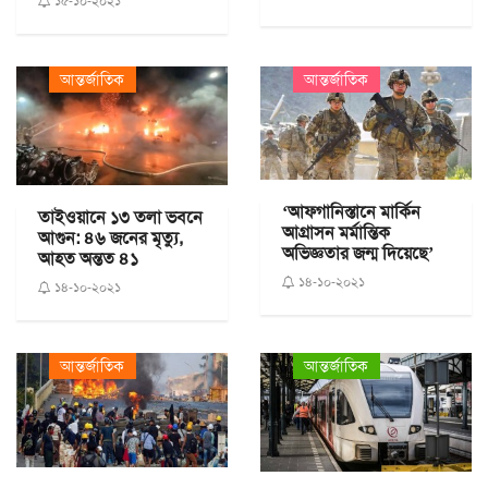
১৫-১০-২০২১
আন্তর্জাতিক
আন্তর্জাতিক
‘আফগানিস্তানে মার্কিন
তাইওয়ানে ১৩ তলা ভবনে
আগ্রাসন মর্মান্তিক
আগুন: ৪৬ জনের মৃত্যু,
অভিজ্ঞতার জন্ম দিয়েছে’
আহত অন্তত ৪১
১৪-১০-২০২১
১৪-১০-২০২১
আন্তর্জাতিক
আন্তর্জাতিক