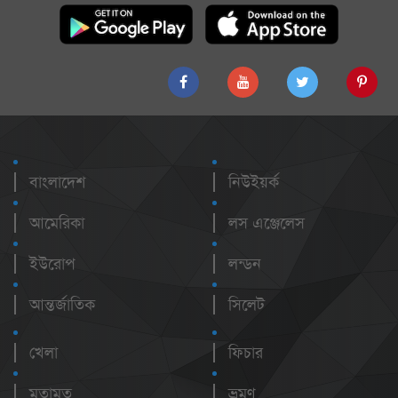
বাংলাদেশ
নিউইয়র্ক
আমেরিকা
লস এঞ্জেলেস
ইউরোপ
লন্ডন
আন্তর্জাতিক
সিলেট
খেলা
ফিচার
মতামত
ভ্রমণ