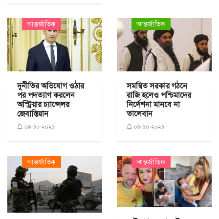
আন্তর্জাতিক
আন্তর্জাতিক
দুর্নীতির অভিযোগ ওঠার
সমন্বিত সরকার গঠনে
পর পদত্যাগ করলেন
রাজি হলেও পশ্চিমাদের
অস্ট্রিয়ার চ্যান্সেলর
নির্দেশনা মানবে না
জেবাস্তিয়ান
তালেবান
০৯-১০-২০২১
০৯-১০-২০২১
আন্তর্জাতিক
আন্তর্জাতিক