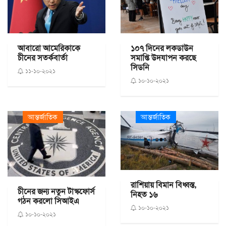
আবারো আমেরিকাকে
১০৭ দিনের লকডাউন
চীনের সতর্কবার্তা
সমাপ্তি উদযাপন করছে
সিডনি
১১-১০-২০২১
১০-১০-২০২১
আন্তর্জাতিক
আন্তর্জাতিক
রাশিয়ায় বিমান বিধ্বস্ত,
চীনের জন্য নতুন টাস্কফোর্স
নিহত ১৬
গঠন করলো সিআইএ
১০-১০-২০২১
১০-১০-২০২১