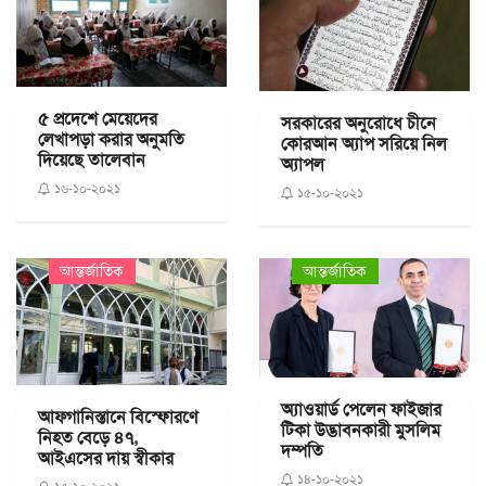
৫ প্রদেশে মেয়েদের
সরকারের অনুরোধে চীনে
লেখাপড়া করার অনুমতি
কোরআন অ্যাপ সরিয়ে নিল
দিয়েছে তালেবান
অ্যাপল
১৬-১০-২০২১
১৫-১০-২০২১
আন্তর্জাতিক
আন্তর্জাতিক
অ্যাওয়ার্ড পেলেন ফাইজার
আফগানিস্তানে বিস্ফোরণে
টিকা উদ্ভাবনকারী মুসলিম
নিহত বেড়ে ৪৭,
দম্পতি
আইএসের দায় স্বীকার
১৪-১০-২০২১