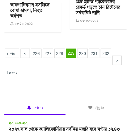
গ্রেট গ্র্যান্ড প্যারেন্টসের
আফগানিস্তানে মসজিদে
রেকর্ড গড়তে চান ব্রিটেনের
বোমা হামলা, নিহত
সর্বকনিষ্ঠ নানি
অর্ধশত
০৬-১০-২০২১
০৮-১০-২০২১
229
‹ First
<
226
227
228
230
231
232
>
Last ›
সর্বশেষ
ট্রেন্ডিং
লস এঞ্জেলেস
২০২৭ সাল থেকে ক্যালিফোর্নিয়ায় সর্বনিম্ন মজুরি হবে ঘণ্টায় ১৭.৪০