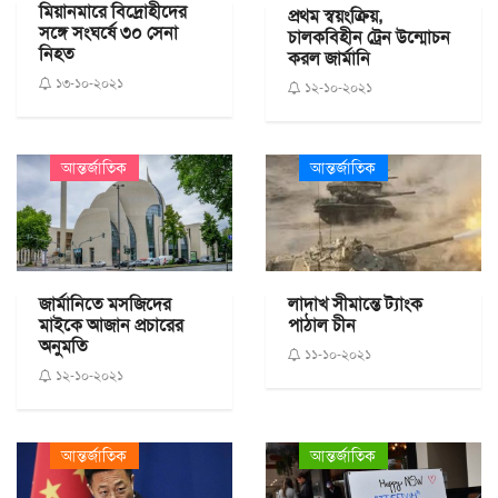
মিয়ানমারে বিদ্রোহীদের
প্রথম স্বয়ংক্রিয়,
সঙ্গে সংঘর্ষে ৩০ সেনা
চালকবিহীন ট্রেন উন্মোচন
নিহত
করল জার্মানি
১৩-১০-২০২১
১২-১০-২০২১
আন্তর্জাতিক
আন্তর্জাতিক
জার্মানিতে মসজিদের
লাদাখ সীমান্তে ট্যাংক
মাইকে আজান প্রচারের
পাঠাল চীন
অনুমতি
১১-১০-২০২১
১২-১০-২০২১
আন্তর্জাতিক
আন্তর্জাতিক