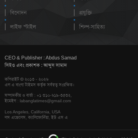
বিনোদন
প্রযুক্তি
লাইফ স্টাইল
শিল্প-সাহিত্য
CEO & Publisher : Abdus Samad
সিইও এবং প্রকাশক : আব্দুস সামাদ
কপিরাইট © ২০১৩ - ২০২৬
এল এ বাংলা টাইমস কর্তৃক সর্বস্বত্ব সংরক্ষিত।
সম্পাদকীয় ও বার্তা : +১ ৩১০-৬১৯-৩৫৩২,
ইমেইল :
labanglatimes@gmail.com
Los Angeles, California, USA
লস এঞ্জেলেস, ক্যালিফোর্নিয়া, ইউ এস এ