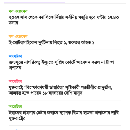
লস এঞ্জেলেস
২০২৭ সাল থেকে ক্যালিফোর্নিয়ায় সর্বনিম্ন মজুরি হবে ঘণ্টায় ১৭.৪০
ডলার
লস এঞ্জেলেস
ই-মোটরসাইকেল দুর্ঘটনায় নিহত ১, গুরুতর আহত ১
আমেরিকা
জন্মসূত্রে নাগরিকত্ব ইস্যুতে সুপ্রিম কোর্টে আবেদন করল না ট্রাম্প
প্রশাসন
আমেরিকা
যুক্তরাষ্ট্রে ‘বিস্ফোরণধর্মী ডায়রিয়া’ সৃষ্টিকারী পরজীবীর প্রাদুর্ভাব,
আক্রান্ত হতে পারেন ১৮ হাজারের বেশি মানুষ
আমেরিকা
ইরানের হামলার চেষ্টার জবাবে ব্যাপক বিমান হামলা চালানোর দাবি
যুক্তরাষ্ট্রের