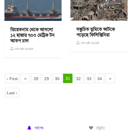
সঙ্কুচিত ভূমিতে আটকে
ভিয়েতনাম থেকে আসলো
পড়েছে ফিলিস্তিনিরা
১২ হাজার ৭০০ মেট্রিক টন
আতপ চাল
০৭-০৪-২০২৫
০৭-০৪-২০২৫
31
‹ First
<
28
29
30
32
33
34
>
Last ›
সর্বশেষ
ট্রেন্ডিং