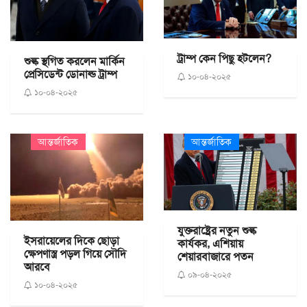
ট্রাম্প কেন পিছু হটলেন?
শুল্ক স্থগিত করলেন মার্কিন
প্রেসিডেন্ট ডোনাল্ড ট্রাম্প
১০-০৪-২০২৫
১০-০৪-২০২৫
আন্তর্জাতিক
আন্তর্জাতিক
যুক্তরাষ্ট্রের নতুন শুল্ক
ইসরায়েলের দিকে ছোড়া
কার্যকর, এশিয়ায়
ক্ষেপণাস্ত্র পড়ল গিয়ে সৌদি
শেয়ারবাজারে পতন
আরবে
০৯-০৪-২০২৫
১০-০৪-২০২৫