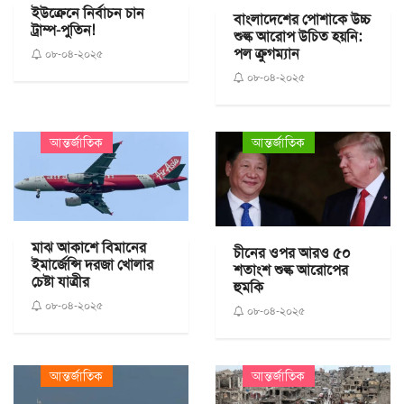
ইউক্রেনে নির্বাচন চান
বাংলাদেশের পোশাকে উচ্চ
ট্রাম্প-পুতিন!
শুল্ক আরোপ উচিত হয়নি:
পল ক্রুগম্যান
০৮-০৪-২০২৫
০৮-০৪-২০২৫
আন্তর্জাতিক
আন্তর্জাতিক
মাঝ আকাশে বিমানের
চীনের ওপর আরও ৫০
ইমার্জেন্সি দরজা খোলার
শতাংশ শুল্ক আরোপের
চেষ্টা যাত্রীর
হুমকি
০৮-০৪-২০২৫
০৮-০৪-২০২৫
আন্তর্জাতিক
আন্তর্জাতিক