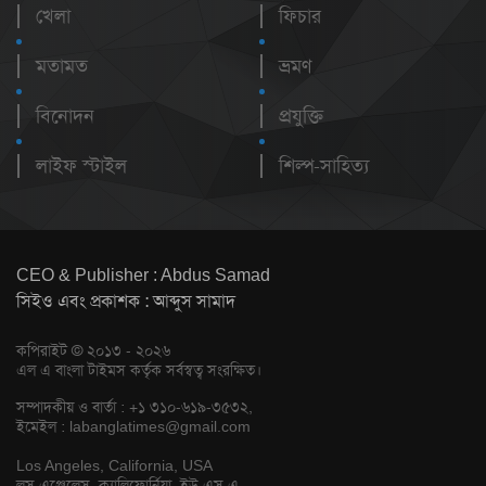
খেলা
ফিচার
মতামত
ভ্রমণ
বিনোদন
প্রযুক্তি
লাইফ স্টাইল
শিল্প-সাহিত্য
CEO & Publisher : Abdus Samad
সিইও এবং প্রকাশক : আব্দুস সামাদ
কপিরাইট © ২০১৩ - ২০২৬
এল এ বাংলা টাইমস কর্তৃক সর্বস্বত্ব সংরক্ষিত।
সম্পাদকীয় ও বার্তা : +১ ৩১০-৬১৯-৩৫৩২,
ইমেইল :
labanglatimes@gmail.com
Los Angeles, California, USA
লস এঞ্জেলেস, ক্যালিফোর্নিয়া, ইউ এস এ