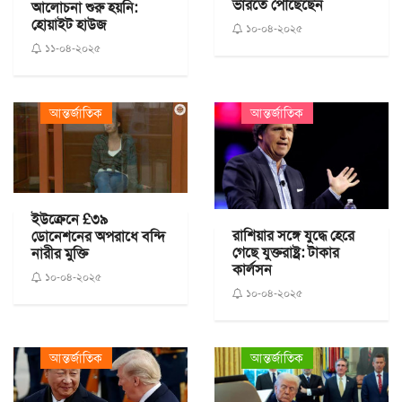
ভারতে পৌঁছেছেন
আলোচনা শুরু হয়নি:
হোয়াইট হাউজ
১০-০৪-২০২৫
১১-০৪-২০২৫
আন্তর্জাতিক
আন্তর্জাতিক
ইউক্রেনে £৩৯
রাশিয়ার সঙ্গে যুদ্ধে হেরে
ডোনেশনের অপরাধে বন্দি
গেছে যুক্তরাষ্ট্র: টাকার
নারীর মুক্তি
কার্লসন
১০-০৪-২০২৫
১০-০৪-২০২৫
আন্তর্জাতিক
আন্তর্জাতিক