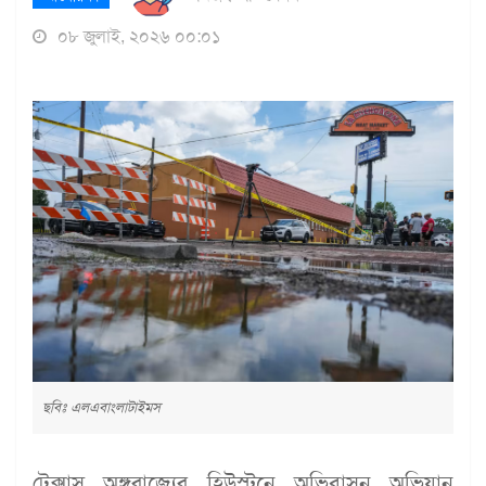
০৮ জুলাই, ২০২৬ ০০:০১
ছবিঃ এলএবাংলাটাইমস
টেক্সাস অঙ্গরাজ্যের হিউস্টনে অভিবাসন অভিযান