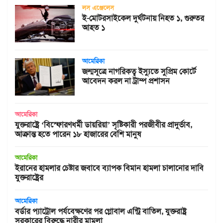
লস এঞ্জেলেস
ই-মোটরসাইকেল দুর্ঘটনায় নিহত ১, গুরুতর
আহত ১
আমেরিকা
জন্মসূত্রে নাগরিকত্ব ইস্যুতে সুপ্রিম কোর্টে
আবেদন করল না ট্রাম্প প্রশাসন
আমেরিকা
যুক্তরাষ্ট্রে ‘বিস্ফোরণধর্মী ডায়রিয়া’ সৃষ্টিকারী পরজীবীর প্রাদুর্ভাব,
আক্রান্ত হতে পারেন ১৮ হাজারের বেশি মানুষ
আমেরিকা
ইরানের হামলার চেষ্টার জবাবে ব্যাপক বিমান হামলা চালানোর দাবি
যুক্তরাষ্ট্রের
আমেরিকা
বর্ডার প্যাট্রোল পর্যবেক্ষণের পর গ্লোবাল এন্ট্রি বাতিল, যুক্তরাষ্ট্র
সরকারের বিরুদ্ধে নারীর মামলা