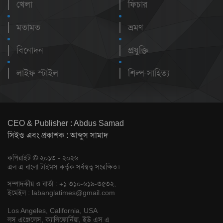
খেলা
ফিচার
মতামত
ভ্রমণ
বিনোদন
প্রযুক্তি
লাইফ স্টাইল
শিল্প-সাহিত্য
CEO & Publisher : Abdus Samad
সিইও এবং প্রকাশক : আব্দুস সামাদ
কপিরাইট © ২০১৩ - ২০২৬
এল এ বাংলা টাইমস কর্তৃক সর্বস্বত্ব সংরক্ষিত।
সম্পাদকীয় ও বার্তা : +১ ৩১০-৬১৯-৩৫৩২,
ইমেইল :
labanglatimes@gmail.com
Los Angeles, California, USA
লস এঞ্জেলেস, ক্যালিফোর্নিয়া, ইউ এস এ