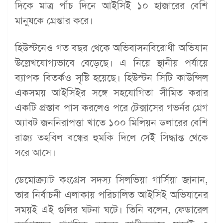
দিকে মাত্র পাঁচ দিনে আইসিই ১০ হাজারের বেশি
মানুষকে গ্রেপ্তার করে।
হিউস্টনেও গত বছর থেকে অভিবাসনবিরোধী অভিযান
উল্লেখযোগ্যভাবে বেড়েছে। এ নিয়ে স্থানীয় পর্যায়ে
ব্যাপক বিতর্কও সৃষ্টি হয়েছে। হিউস্টন সিটি কাউন্সিল
একসময় আইসিইর সঙ্গে সহযোগিতা সীমিত করার
একটি প্রস্তাব পাস করলেও পরে টেক্সাসের গভর্নর গ্রেগ
অ্যাবট জননিরাপত্তা খাতে ১০০ মিলিয়ন ডলারের বেশি
রাজ্য তহবিল বন্ধের হুমকি দিলে সেই সিদ্ধান্ত থেকে
সরে আসে।
ডেমোক্র্যাট কংগ্রেস সদস্য সিলভিয়া গার্সিয়া জানান,
তার নির্বাচনী এলাকায় পরিচালিত আইসিই অভিযানের
সময়ই এই গুলির ঘটনা ঘটে। তিনি বলেন, ফেডারেল