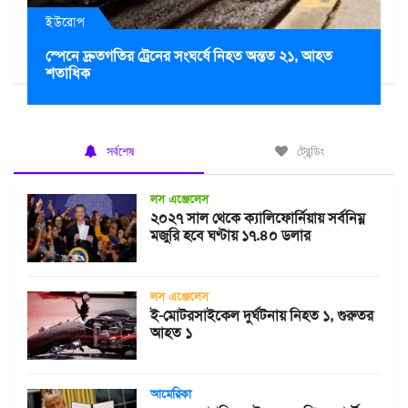
ইউরোপ
স্পেনে দ্রুতগতির ট্রেনের সংঘর্ষে নিহত অন্তত ২১, আহত
শতাধিক
সর্বশেষ
ট্রেন্ডিং
লস এঞ্জেলেস
২০২৭ সাল থেকে ক্যালিফোর্নিয়ায় সর্বনিম্ন
মজুরি হবে ঘণ্টায় ১৭.৪০ ডলার
লস এঞ্জেলেস
ই-মোটরসাইকেল দুর্ঘটনায় নিহত ১, গুরুতর
আহত ১
আমেরিকা