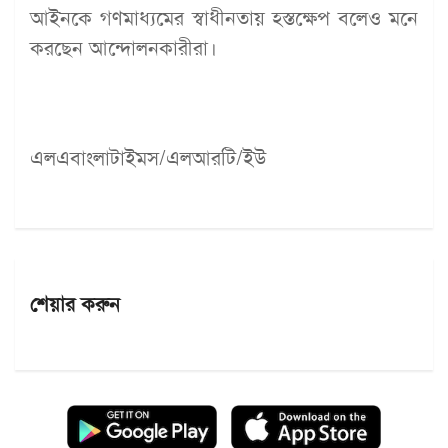
আইনকে গণমাধ্যমের স্বাধীনতায় হস্তক্ষেপ বলেও মনে
করছেন আন্দোলনকারীরা।
এলএবাংলাটাইমস/এলআরটি/ইউ
শেয়ার করুন