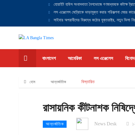
হোয়াইট হাউস সংবাদদাতা নৈশভোজে গণমাধ্যমকে কটাক্ষ ট্রাম
লস এঞ্জেলেস মেট্রোকে ভাড়ামুক্ত করার পরিকল্পনা মেয়র কারে
সাইবার অপরাধীদের বিরুদ্ধে কঠোর যুক্তরাষ্ট্র, নতুন ভিসা নিষ
বাংলাদেশ
আমেরিকা
লস এঞ্জেলেস
বিনোদ
হোম
আন্তর্জাতিক
বিস্তারিত
রাসায়নিক কীটনাশক নিষিদ্ধ
News Desk
১২
আন্তর্জাতিক