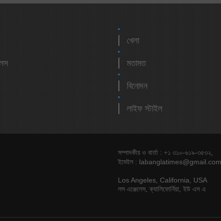
খেলা
লেস
মতামত
বিনোদন
লাইফ স্টাইল
সম্পাদকীয় ও বার্তা : +১ ৩১০-৬১৯-৩৫৩২,
labanglatimes@gmail.co
ইমেইল :
Los Angeles, California, USA
লস এঞ্জেলেস, ক্যালিফোর্নিয়া, ইউ এস এ