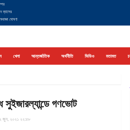
্পের
ন ব্যাসের
েধাজ্ঞা ঘোষণা
ন
খেলা
আন্তর্জাতিক
অর্থনীতি
ভিডিও
মতামত
চ
ে সুইজারল্যান্ডে গণভোট
 জুন, ২০২১ ২২:৫৮