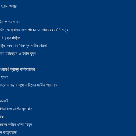
য় ১৭.৪০ ডলার
্রাম্প প্রশাসন
াদুর্ভাব, আক্রান্ত হতে পারেন ১৮ হাজারের বেশি মানুষ
 যুক্তরাষ্ট্রের
াষ্ট্র সরকারের বিরুদ্ধে নারীর মামলা
নায় ইউক্রেন ও ইরান যুদ্ধ
র্শ স্বাস্থ্য কর্মকর্তাদের
 হামলা
ন আবেদন করার সুযোগ দিলেন মার্কিন আদালত
 যানজট
েশনা দিল মার্কিন দূতাবাস
আটক
নের শরীরে গুলির চিহ্ন
তুন উত্তেজনা