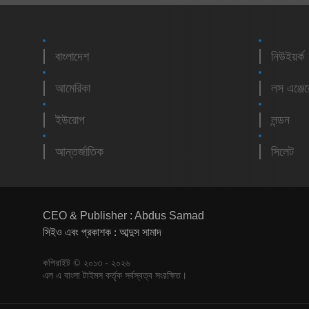
বাংলাদেশ
নিউইয়র্ক
আমেরিকা
লস এঞ্জে
ইউরোপ
লন্ডন
আন্তর্জাতিক
সিলেট
CEO & Publisher : Abdus Samad
সিইও এবং প্রকাশক : আব্দুস সামাদ
কপিরাইট © ২০১৩ - ২০২৬
এল এ বাংলা টাইমস কর্তৃক সর্বস্বত্ব সংরক্ষিত।