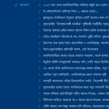
আপডেট :
২০২৭ সাল থেকে ক্যালিফোর্নিয়ায় সর্বনিম্ন মজুরি হবে ঘণ্টা
ই-মোটরসাইকেল দুর্ঘটনায় নিহত ১, গুরুতর আহত ১
জন্মসূত্রে নাগরিকত্ব ইস্যুতে সুপ্রিম কোর্টে আবেদন করল না ট
যুক্তরাষ্ট্রে ‘বিস্ফোরণধর্মী ডায়রিয়া’ সৃষ্টিকারী পরজীবীর প্র
ইরানের হামলার চেষ্টার জবাবে ব্যাপক বিমান হামলা চালানোর দাবি
বর্ডার প্যাট্রোল পর্যবেক্ষণের পর গ্লোবাল এন্ট্রি বাতিল, যুক্তর
ট্রাম্পের সঙ্গে পৃথক বৈঠক জেলেনস্কি ও নেতানিয়াহুর, আলোচ
ইরান-যুক্তরাষ্ট্রের পাল্টাপাল্টি হামলা, ফের উত্তেজনা
ক্যালিফোর্নিয়ায় আবার বাড়ছে করোনা সংক্রমণ, সতর্ক থাকার পরাম
টরন্টোর মার্কিন কনস্যুলেটে আবারও গুলি, চলতি বছরে দ্বিতীয়
৭৫ দেশের ভিসা স্থগিতাদেশ চ্যালেঞ্জের মামলা খারিজ, নতু
কোভিড ত্রাণ জালিয়াতি: এফবিআইয়ের জালে পলাতক নারী
সাশ্রয়ী আবাসনের খোঁজে রিভারসাইডে বসতি, নিত্যসঙ্গী দীর্ঘ
যুক্তরাষ্ট্রে ভ্রমণে দ্বৈত নাগরিকদের জন্য নতুন পাসপোর্ট নির্দ
সান্তা মনিকার অ্যাপার্টমেন্টে নারীর মরদেহ উদ্ধার, একজন 
মিশিগানে বাড়িতে আগুনের পর ৮ জনের মরদেহ উদ্ধার, কয়েকজ
সৌদি আরবে ক্ষেপণাস্ত্র হামলার দাবি হুথিদের, মধ্যপ্রাচ্যে ন