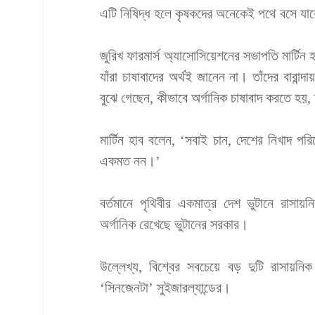
এটি নিষিদ্ধ হলে কৃষকদের অনেকেই পথে বসে যা
জুরিখ ফারমার্স অ্যাসোসিয়েশনের সভাপতি মার্টি
যাঁরা চাষাবাদের অর্থই জানেন না। তাঁদের বারান
বুঝে গেছেন, কীভাবে অর্গানিক চাষাবাদ করতে হয়,
মার্টিন হাব বলেন, ‘সবাই চান, দেশের নিখাদ পরিবে
একমত নন।’
বর্তমানে পৃথিবীর একমাত্র দেশ ভুটানে রাসায়ন
অর্গানিক রেখেছে ভুটানের সরকার।
উল্লেখ্য, বিশ্বের সবচেয়ে বড় দুটি রাসায়ন
‘সিনজেনটা’ সুইজারল্যান্ডের।