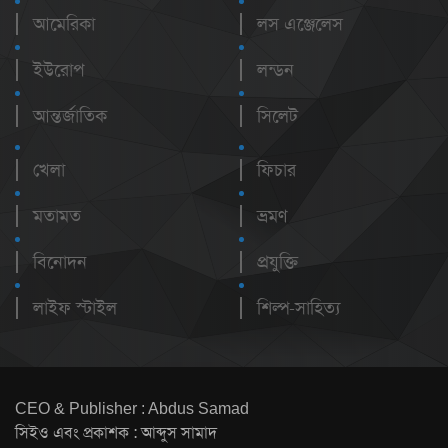
আমেরিকা
লস এঞ্জেলেস
ইউরোপ
লন্ডন
আন্তর্জাতিক
সিলেট
খেলা
ফিচার
মতামত
ভ্রমণ
বিনোদন
প্রযুক্তি
লাইফ স্টাইল
শিল্প-সাহিত্য
CEO & Publisher : Abdus Samad
সিইও এবং প্রকাশক : আব্দুস সামাদ