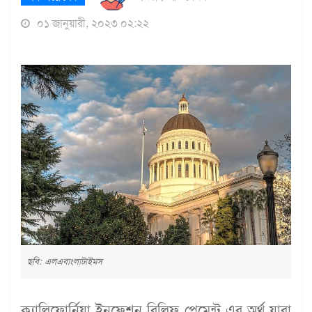
০১ জানুয়ারী, ২০২৩ ০২:২২
ছবি: এলএবাংলাটাইমস
ক্যালিফোর্নিয়া ইনফ্লেশন রিলিফ পেমেন্ট এর অর্থ যারা