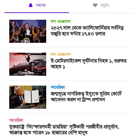
সর্বশেষ
ট্রেন্ডিং
লস এঞ্জেলেস
২০২৭ সাল থেকে ক্যালিফোর্নিয়ায় সর্বনিম্ন
মজুরি হবে ঘণ্টায় ১৭.৪০ ডলার
লস এঞ্জেলেস
ই-মোটরসাইকেল দুর্ঘটনায় নিহত ১, গুরুতর
আহত ১
আমেরিকা
জন্মসূত্রে নাগরিকত্ব ইস্যুতে সুপ্রিম কোর্টে
আবেদন করল না ট্রাম্প প্রশাসন
আমেরিকা
যুক্তরাষ্ট্রে ‘বিস্ফোরণধর্মী ডায়রিয়া’ সৃষ্টিকারী পরজীবীর প্রাদুর্ভাব,
আক্রান্ত হতে পারেন ১৮ হাজারের বেশি মানুষ