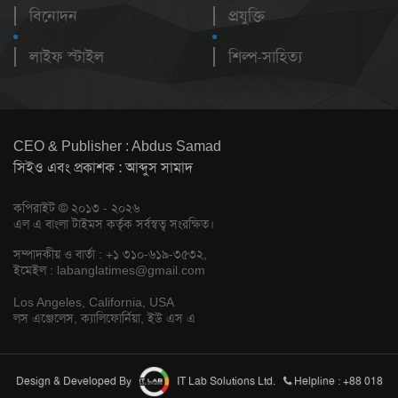
বিনোদন
প্রযুক্তি
লাইফ স্টাইল
শিল্প-সাহিত্য
CEO & Publisher : Abdus Samad
সিইও এবং প্রকাশক : আব্দুস সামাদ
কপিরাইট © ২০১৩ - ২০২৬
এল এ বাংলা টাইমস কর্তৃক সর্বস্বত্ব সংরক্ষিত।
সম্পাদকীয় ও বার্তা : +১ ৩১০-৬১৯-৩৫৩২,
ইমেইল :
labanglatimes@gmail.com
Los Angeles, California, USA
লস এঞ্জেলেস, ক্যালিফোর্নিয়া, ইউ এস এ
Design & Developed By
IT Lab Solutions Ltd.
Helpline : +88 018