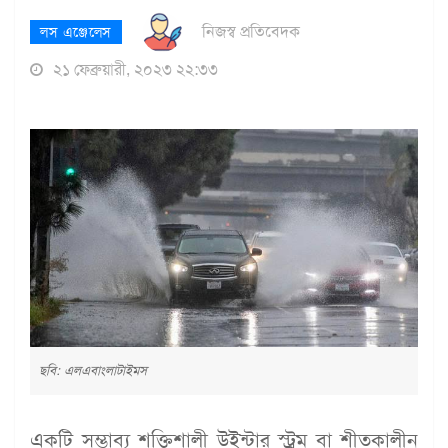
নিজস্ব প্রতিবেদক
লস এঞ্জেলেস
২১ ফেব্রুয়ারী, ২০২৩ ২২:৩৩
ছবি: এলএবাংলাটাইমস
একটি সম্ভাব্য শক্তিশালী উইন্টার স্ট্রম বা শীতকালীন