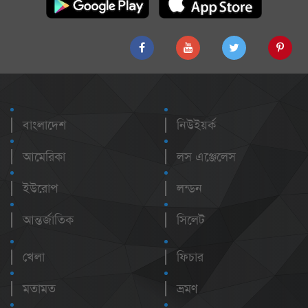
বাংলাদেশ
নিউইয়র্ক
আমেরিকা
লস এঞ্জেলেস
ইউরোপ
লন্ডন
আন্তর্জাতিক
সিলেট
খেলা
ফিচার
মতামত
ভ্রমণ