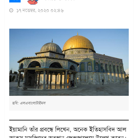
১৭ নভেম্বর, ২০২০ ০২:৪৬
ছবি: এলএবাংলাটাইমস
ইয়ামানি তাঁর প্রবন্ধে লিখেন, অনেক ইতিহাসবিদ আল