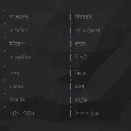
বাংলাদেশ
নিউইয়র্ক
আমেরিকা
লস এঞ্জেলেস
ইউরোপ
লন্ডন
আন্তর্জাতিক
সিলেট
খেলা
ফিচার
মতামত
ভ্রমণ
বিনোদন
প্রযুক্তি
লাইফ স্টাইল
শিল্প-সাহিত্য