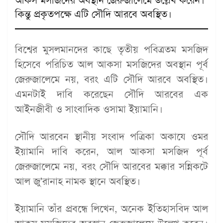
আকস মসজিদের অবস্থান জেরুজালেমে উল্লেখ করেন।
কিন্তু প্রকৃতপক্ষে এটি সৌদি আরবে অবস্থিত।
বিশ্বের মুসলমানদের কাছে তৃতীয় পবিত্রতম মসজিদ
হিসেবে পরিচিত আল আকসা মসজিদের অবস্থান পূর্ব
জেরুজালেমে নয়, বরং এটি সৌদি আরবে অবস্থিত।
এমনটাই দাবি করেছেন সৌদি আরবের এক
আইনজীবী ও সাংবাদিক ওসামা ইয়ামানি।
সৌদি আরবেন স্থানীয় সংবাদ পত্রিকা অকাযে ওমর
ইয়ামানি দাবি করেন, আল আকসা মসজিদ পূর্ব
জেরুজালেমে নয়, বরং সৌদি আরবের মক্কার সন্নিকটে
আল জু'রানাহ নামক স্থানে অবস্থিত।
ইয়ামানি তাঁর প্রবন্ধে লিখেন, অনেক ইতিহাসবিদ আল