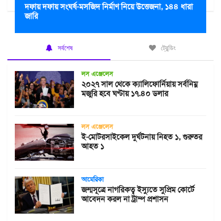
দফায় দফায় সংঘর্ষ-মসজিদ নির্মাণ নিয়ে উত্তেজনা, ১৪৪ ধারা
জারি
সর্বশেষ
ট্রেন্ডিং
লস এঞ্জেলেস
২০২৭ সাল থেকে ক্যালিফোর্নিয়ায় সর্বনিম্ন
মজুরি হবে ঘণ্টায় ১৭.৪০ ডলার
লস এঞ্জেলেস
ই-মোটরসাইকেল দুর্ঘটনায় নিহত ১, গুরুতর
আহত ১
আমেরিকা
জন্মসূত্রে নাগরিকত্ব ইস্যুতে সুপ্রিম কোর্টে
আবেদন করল না ট্রাম্প প্রশাসন