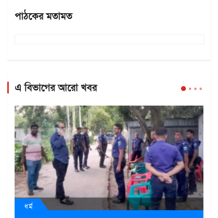
পাঠকের মতামত
এ বিভাগের আরো খবর
ধর্ম