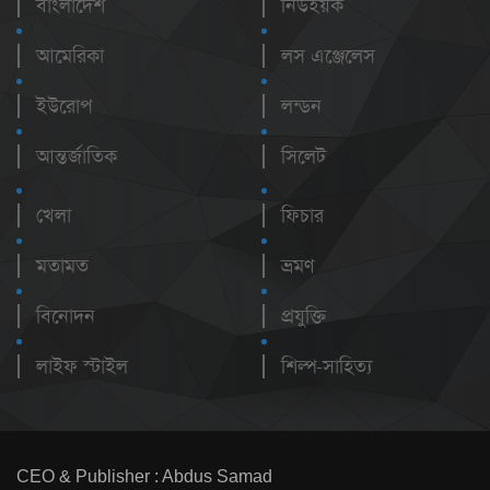
বাংলাদেশ
নিউইয়র্ক
আমেরিকা
লস এঞ্জেলেস
ইউরোপ
লন্ডন
আন্তর্জাতিক
সিলেট
খেলা
ফিচার
মতামত
ভ্রমণ
বিনোদন
প্রযুক্তি
লাইফ স্টাইল
শিল্প-সাহিত্য
CEO & Publisher : Abdus Samad