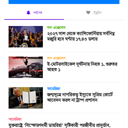
সর্বশেষ
ট্রেন্ডিং
লস এঞ্জেলেস
২০২৭ সাল থেকে ক্যালিফোর্নিয়ায় সর্বনিম্ন
মজুরি হবে ঘণ্টায় ১৭.৪০ ডলার
লস এঞ্জেলেস
ই-মোটরসাইকেল দুর্ঘটনায় নিহত ১, গুরুতর
আহত ১
আমেরিকা
জন্মসূত্রে নাগরিকত্ব ইস্যুতে সুপ্রিম কোর্টে
আবেদন করল না ট্রাম্প প্রশাসন
আমেরিকা
যুক্তরাষ্ট্রে ‘বিস্ফোরণধর্মী ডায়রিয়া’ সৃষ্টিকারী পরজীবীর প্রাদুর্ভাব,