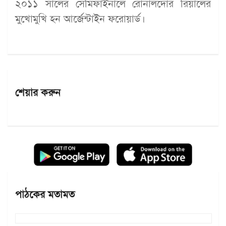
২০১১ সালের সেমিফাইনালে রোনালদোর রিয়ালের
মুখোমুখি হন আর্জেন্টাইন ফরোয়ার্ড।
শেয়ার করুন
পাঠকের মতামত