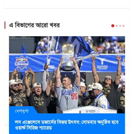
এ বিভাগের আরো খবর
খেলাধুলা
লস এঞ্জেলেসে ডজার্সের বিজয় উৎসব: সোমবার অনুষ্ঠিত হবে
ওয়ার্ল্ড সিরিজ প্যারেড