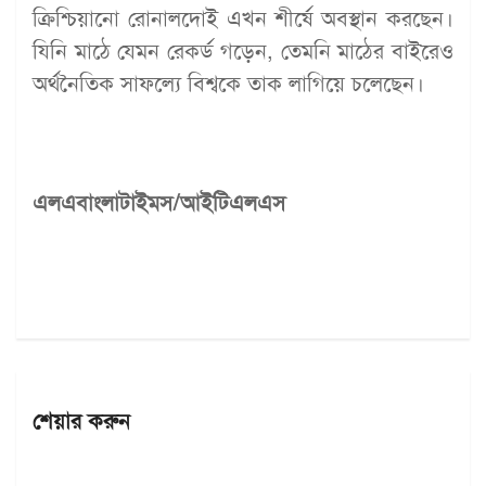
ক্রিশ্চিয়ানো রোনালদোই এখন শীর্ষে অবস্থান করছেন।
যিনি মাঠে যেমন রেকর্ড গড়েন, তেমনি মাঠের বাইরেও
অর্থনৈতিক সাফল্যে বিশ্বকে তাক লাগিয়ে চলেছেন।
এলএবাংলাটাইমস/আইটিএলএস
শেয়ার করুন