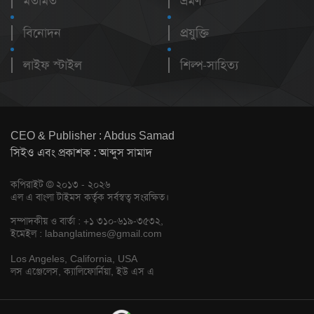
মতামত
ভ্রমণ
বিনোদন
প্রযুক্তি
লাইফ স্টাইল
শিল্প-সাহিত্য
CEO & Publisher : Abdus Samad
সিইও এবং প্রকাশক : আব্দুস সামাদ
কপিরাইট © ২০১৩ - ২০২৬
এল এ বাংলা টাইমস কর্তৃক সর্বস্বত্ব সংরক্ষিত।
সম্পাদকীয় ও বার্তা : +১ ৩১০-৬১৯-৩৫৩২,
ইমেইল :
labanglatimes@gmail.com
Los Angeles, California, USA
লস এঞ্জেলেস, ক্যালিফোর্নিয়া, ইউ এস এ