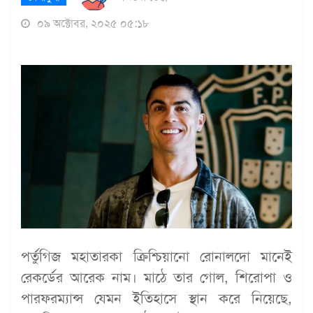
০৯ অক্টোবর, ২০২৫ ০৫:১৮
পর্তুগিজ মহাতারকা ক্রিশ্চিয়ানো রোনালদো মানেই
রেকর্ডের আরেক নাম। মাঠে তার গোল, শিরোপা ও
পারফরম্যান্স যেমন ইতিহাসে স্থান করে নিয়েছে,