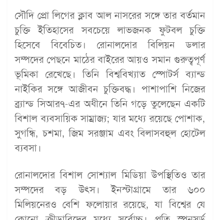
সৌদি প্রো লিগের ক্লাব আল নাসরের সঙ্গে তার বর্তমান
চুক্তি ইতিহাসের সবচেয়ে লাভজনক ফুটবল চুক্তি
হিসেবে বিবেচিত। রোনালদোর বিলিয়ন ডলার
সম্পদের পেছনে মাঠের বাইরের আয়ও সমান গুরুত্বপূর্ণ
ভূমিকা রেখেছে। তিনি বিশ্ববিখ্যাত স্পোটর্স ব্যান্ড
নাইকির সঙ্গে আজীবন চুক্তিবদ্ধ। পাশাপাশি নিজের
ব্র্যান্ড সিআর৭-এর অধীনে তিনি গড়ে তুলেছেন একটি
বিশাল ব্যবসায়িক সাম্রাজ্য; যার মধ্যে রয়েছে পোশাক,
সুগন্ধি, চশমা, জিম সরঞ্জাম এবং বিলাসবহুল হোটেল
ব্যবসা।
রোনালদোর বিশাল সোশ্যাল মিডিয়া উপস্থিতিও তার
সম্পদের বড় উৎস। ইনস্টাগ্রামে তার ৬০০
মিলিয়নেরও বেশি ফলোয়ার রয়েছে, যা বিশ্বের যে
কোনো ক্রীড়াবিদের মধ্যে সর্বোচ্চ। প্রতি স্পনসর্ড