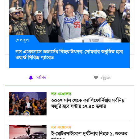
খেলাধুলা
লস এঞ্জেলেসে ডজার্সের বিজয় উৎসব: সোমবার অনুষ্ঠিত হবে
ওয়ার্ল্ড সিরিজ প্যারেড
সর্বশেষ
ট্রেন্ডিং
লস এঞ্জেলেস
২০২৭ সাল থেকে ক্যালিফোর্নিয়ায় সর্বনিম্ন
মজুরি হবে ঘণ্টায় ১৭.৪০ ডলার
লস এঞ্জেলেস
ই-মোটরসাইকেল দুর্ঘটনায় নিহত ১, গুরুতর