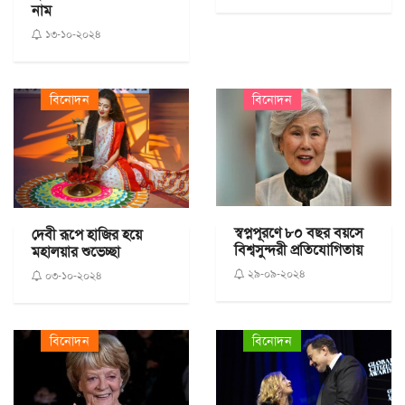
নাম
১৩-১০-২০২৪
বিনোদন
বিনোদন
স্বপ্নপূরণে ৮০ বছর বয়সে
দেবী রূপে হাজির হয়ে
বিশ্বসুন্দরী প্রতিযোগিতায়
মহালয়ার শুভেচ্ছা
২৯-০৯-২০২৪
০৩-১০-২০২৪
বিনোদন
বিনোদন