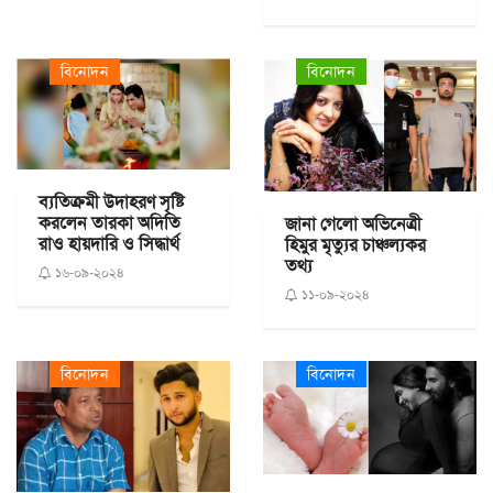
বিনোদন
বিনোদন
ব্যতিক্রমী উদাহরণ সৃষ্টি
করলেন তারকা অদিতি
জানা গেলো অভিনেত্রী
রাও হায়দারি ও সিদ্ধার্থ
হিমুর মৃত্যুর চাঞ্চল্যকর
তথ্য
১৬-০৯-২০২৪
১১-০৯-২০২৪
বিনোদন
বিনোদন