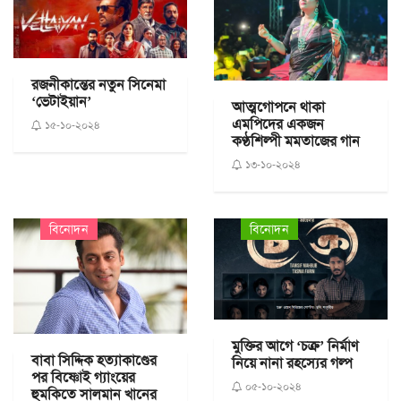
রজনীকান্তের নতুন সিনেমা
‘ভেটাইয়ান’
আত্মগোপনে থাকা
এমপিদের একজন
১৫-১০-২০২৪
কণ্ঠশিল্পী মমতাজের গান
১৩-১০-২০২৪
বিনোদন
বিনোদন
মুক্তির আগে ‘চক্র’ নির্মাণ
বাবা সিদ্দিক হত্যাকাণ্ডের
নিয়ে নানা রহস্যের গল্প
পর বিষ্ণোই গ্যাংয়ের
০৫-১০-২০২৪
হুমকিতে সালমান খানের