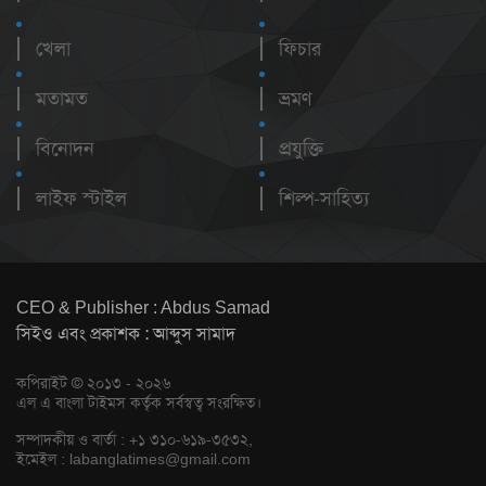
খেলা
ফিচার
মতামত
ভ্রমণ
বিনোদন
প্রযুক্তি
লাইফ স্টাইল
শিল্প-সাহিত্য
CEO & Publisher : Abdus Samad
সিইও এবং প্রকাশক : আব্দুস সামাদ
কপিরাইট © ২০১৩ - ২০২৬
এল এ বাংলা টাইমস কর্তৃক সর্বস্বত্ব সংরক্ষিত।
সম্পাদকীয় ও বার্তা : +১ ৩১০-৬১৯-৩৫৩২,
ইমেইল :
labanglatimes@gmail.com