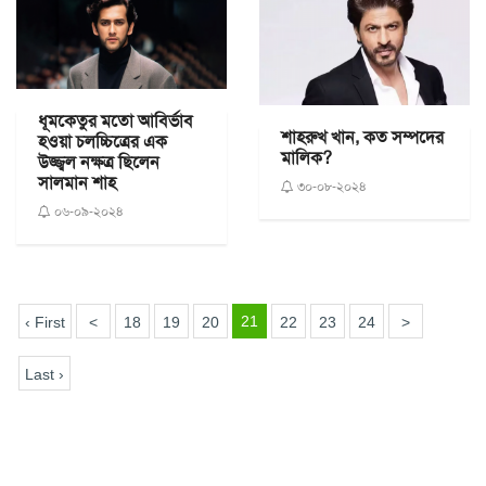
ধূমকেতুর মতো আবির্ভাব
শাহরুখ খান, কত সম্পদের
হওয়া চলচ্চিত্রের এক
মালিক?
উজ্জ্বল নক্ষত্র ছিলেন
সালমান শাহ
৩০-০৮-২০২৪
০৬-০৯-২০২৪
21
‹ First
<
18
19
20
22
23
24
>
Last ›