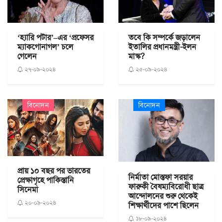
‘হ্যারি পটার’–এর ‘প্রফেসর
তবে কি সম্পর্কে জড়ালেন
ম্যাকগোনাগল’ চলে
ইতালির প্রধানমন্ত্রী-ইলন
গেলেন
মাস্ক?
২৭-০৯-২০২৪
২৫-০৯-২০২৪
বিনোদন
বিনোদন
প্রায় ১০ বছর পর ভারতের
নির্মাতা মোস্তফা সরয়ার
প্রেক্ষাগৃহে পাকিস্তানি
ফারুকী বৈষম্যবিরোধী ছাত্র
সিনেমা
আন্দোলনের শুরু থেকেই
২০-০৯-২০২৪
শিক্ষার্থীদের পাশে ছিলেন
১৮-০৯-২০২৪