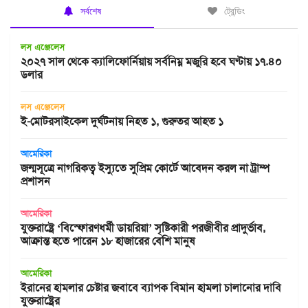
সর্বশেষ
ট্রেন্ডিং
লস এঞ্জেলেস
২০২৭ সাল থেকে ক্যালিফোর্নিয়ায় সর্বনিম্ন মজুরি হবে ঘণ্টায় ১৭.৪০
ডলার
লস এঞ্জেলেস
ই-মোটরসাইকেল দুর্ঘটনায় নিহত ১, গুরুতর আহত ১
আমেরিকা
জন্মসূত্রে নাগরিকত্ব ইস্যুতে সুপ্রিম কোর্টে আবেদন করল না ট্রাম্প
প্রশাসন
আমেরিকা
যুক্তরাষ্ট্রে ‘বিস্ফোরণধর্মী ডায়রিয়া’ সৃষ্টিকারী পরজীবীর প্রাদুর্ভাব,
আক্রান্ত হতে পারেন ১৮ হাজারের বেশি মানুষ
আমেরিকা
ইরানের হামলার চেষ্টার জবাবে ব্যাপক বিমান হামলা চালানোর দাবি
যুক্তরাষ্ট্রের