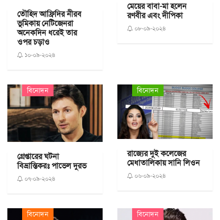
মেয়ের বাবা-মা হলেন
তৌহিদ আফ্রিদির নীরব
রণবীর এবং দীপিকা
ভূমিকায় নেটিজেনরা
০৮-০৯-২০২৪
অনেকদিন ধরেই তার
ওপর চড়াও
১০-০৯-২০২৪
বিনোদন
বিনোদন
রাজ্যের দুই কলেজের
গ্রেপ্তারের ঘটনা
মেধাতালিকায় সানি লিওন
বিভ্রান্তিকরঃ পাভেল দুরভ
০৬-০৯-২০২৪
০৭-০৯-২০২৪
বিনোদন
বিনোদন