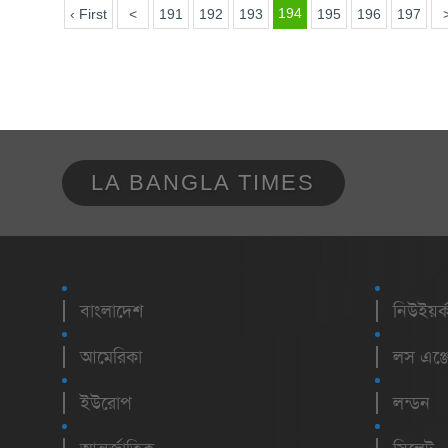
194
‹ First
<
191
192
193
195
196
197
LA BANGLA TIMES
বাংলাদেশ
নিউইয়র্
আমেরিকা
লস এঞ্জ
ইউরোপ
লন্ডন