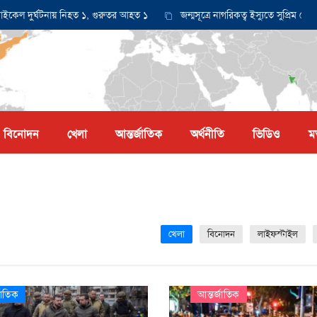
ুর্ঘটনায় নিহত ১, গুরুতর আহত ১
জন্মসূত্রে নাগরিকত্ব ইস্যুতে সুপ্রিম কোর্টে আব
বিনোদন
খেলা
আন্তর্জাতিক
অর্থনীতি
ভিডিও
ম
খেলা
বিনোদন
লাইফস্টাইল
জাতিক
আন্তর্জাতিক