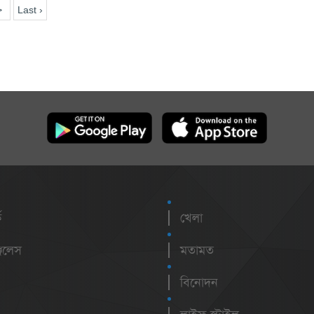
>
Last ›
ক
খেলা
েলেস
মতামত
বিনোদন