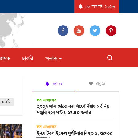
েদন করল না ট্রাম্প প্রশাসন
যুক্তরাষ্ট্রে ‘বিস্ফোরণধর্মী ডায়রিয়া’ সৃষ্টিকারী পরজীবীর
০৮ আগস্ট, ২০২৬
তামত
চাকরি
অন্যান্য
সর্বশেষ
ট্রেন্ডিং
লস এঞ্জেলেস
আইটি
২০২৭ সাল থেকে ক্যালিফোর্নিয়ায় সর্বনিম্ন
মজুরি হবে ঘণ্টায় ১৭.৪০ ডলার
লস এঞ্জেলেস
ই-মোটরসাইকেল দুর্ঘটনায় নিহত ১, গুরুতর