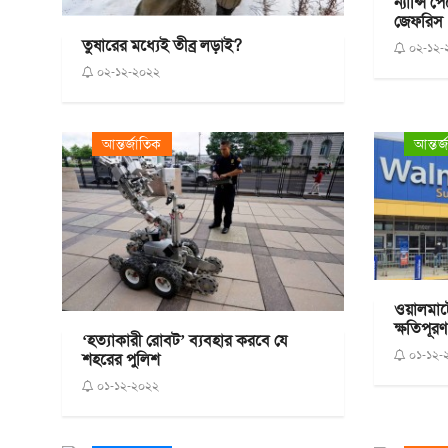
ন্যান্সি 
জেফরিস
তুষারের মধ্যেই তীব্র লড়াই?
০২-১২-
০২-১২-২০২২
আন্তর্জাতিক
আন্তর্
ওয়ালমার্
ক্ষতিপূর
‘হত্যাকারী রোবট’ ব্যবহার করবে যে
০১-১২-
শহরের পুলিশ
০১-১২-২০২২