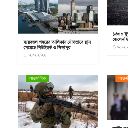
১৩০০ যুদ্
জেলেনস্ক
ব্যয়বহুল শহরের তালিকায় যৌথভাবে স্থান
০২-১২-
পেয়েছে নিউইয়র্ক ও সিঙ্গাপুর
০২-১২-২০২২
আন্তর্জাতিক
আন্তর্