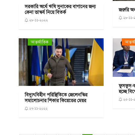
সরকারি অর্থে ঋষি সুনাকের বাগানের জন্য
জরুরি অব
কেনা ভাস্কর্য নিয়ে বিতর্ক
২৮-১১-
২৮-১১-২০২২
আন্তর্জাতিক
আন্তর্
ফুসফুস-ক্
হচ্ছে বিশ
বিদ্যুৎবিহীন পরিস্থিতিতে জেলেনস্কির
২৫-১১-
সমালোচনার শিকার কিয়েভের মেয়র
২৭-১১-২০২২