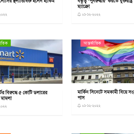
পেলোসির স্থলাভিষিক্ত হলেন হাকিম
বন্ধুত্ব ‘পুনরুদ্ধার’ করতে যুক্তরাষ্ট
ম্যাক্রো
২০২২
০১-১২-২০২২
জাতিক
আন্তর্জাতিক
মার্কিন সিনেটে সমকামী বিয়ে সংক্
টের বিরুদ্ধে ৫ কোটি ডলারের
পাস
ণ মামলা
০১-১২-২০২২
২০২২