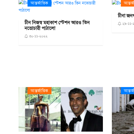
আন্তর্জাতিক
আন্তর্
চীনা জনগণ
চীন নিজস্ব মহাকাশ স্টেশন আরও তিন
২৯-১১-
নভোচারী পাঠালো
৩০-১১-২০২২
আন্তর্জাতিক
আন্তর্