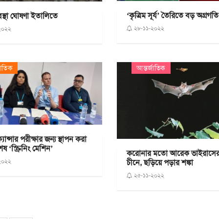
‘কৃত্রিম সূর্য’ তৈরিতে বড় অগ্রগতি
স্থা ঘোষণা ইতালিতে
২৮-১১-২০২২
২০২২
জাতিক
আন্তর্জাতিক
যান্সার পরীক্ষার জন্য স্থাপন করা
েষ ‘স্ক্রিনিং মেশিন’
করোনার মতো আরেক ভাইরাসের 
২০২২
চীনে, ছড়িয়ে পড়ার শঙ্কা
২৫-১১-২০২২