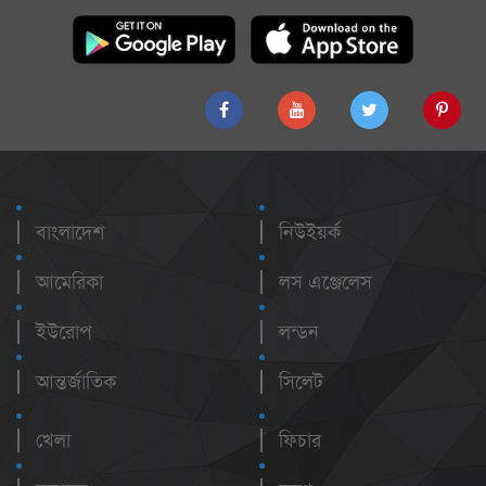
বাংলাদেশ
নিউইয়র্ক
আমেরিকা
লস এঞ্জেলেস
ইউরোপ
লন্ডন
আন্তর্জাতিক
সিলেট
খেলা
ফিচার