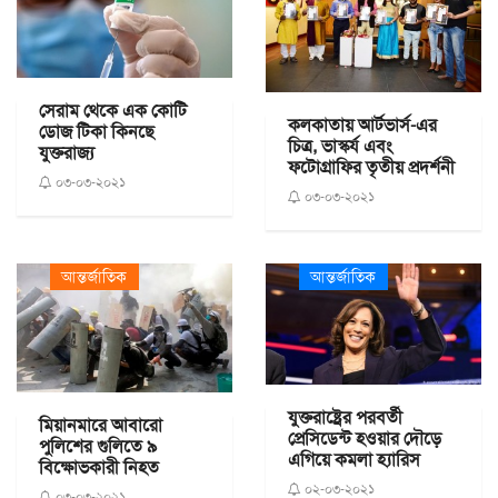
সেরাম থেকে এক কোটি
কলকাতায় আর্টভার্স-এর
ডোজ টিকা কিনছে
চিত্র, ভাস্কর্য এবং
যুক্তরাজ্য
ফটোগ্রাফির তৃতীয় প্রদর্শনী
০৩-০৩-২০২১
০৩-০৩-২০২১
আন্তর্জাতিক
আন্তর্জাতিক
যুক্তরাষ্ট্রের পরবর্তী
মিয়ানমারে আবারো
প্রেসিডেন্ট হওয়ার দৌড়ে
পুলিশের গুলিতে ৯
এগিয়ে কমলা হ্যারিস
বিক্ষোভকারী নিহত
০২-০৩-২০২১
০৩-০৩-২০২১