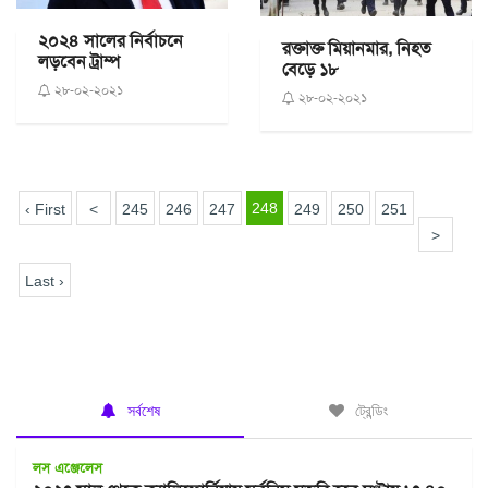
২০২৪ সালের নির্বাচনে
রক্তাক্ত মিয়ানমার, নিহত
লড়বেন ট্রাম্প
বেড়ে ১৮
২৮-০২-২০২১
২৮-০২-২০২১
248
‹ First
<
245
246
247
249
250
251
>
Last ›
সর্বশেষ
ট্রেন্ডিং
লস এঞ্জেলেস