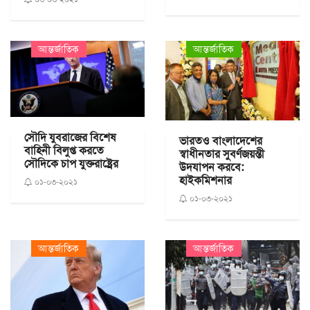
আন্তর্জাতিক
আন্তর্জাতিক
সৌদি যুবরাজের বিশেষ
ভারতও বাংলাদেশের
বাহিনী বিলুপ্ত করতে
স্বাধীনতার সুবর্ণজয়ন্তী
সৌদিকে চাপ যুক্তরাষ্ট্রের
উদযাপন করবে:
হাইকমিশনার
০১-০৩-২০২১
০১-০৩-২০২১
আন্তর্জাতিক
আন্তর্জাতিক