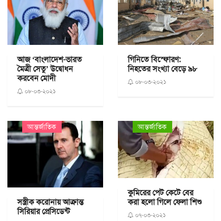
আজ ‘বাংলাদেশ-ভারত
গিনিতে বিস্ফোরণ:
মৈত্রী সেতু’ উদ্বোধন
নিহতের সংখ্যা বেড়ে ৯৮
করবেন মোদী
০৮-০৩-২০২১
০৮-০৩-২০২১
আন্তর্জাতিক
আন্তর্জাতিক
কুমিরের পেট কেটে বের
সস্ত্রীক করোনায় আক্রান্ত
করা হলো গিলে ফেলা শিশু
সিরিয়ার প্রেসিডেন্ট
০৭-০৩-২০২১