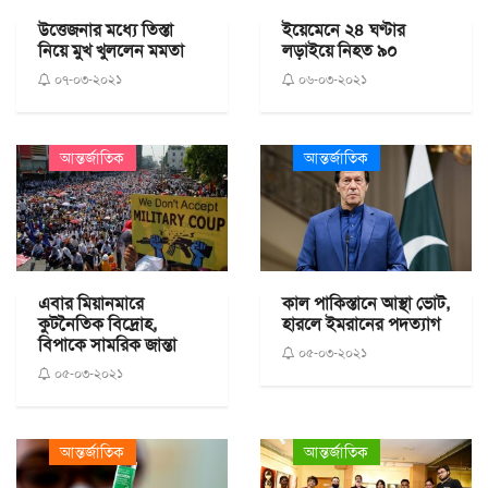
উত্তেজনার মধ্যে তিস্তা
ইয়েমেনে ২৪ ঘণ্টার
নিয়ে মুখ খুললেন মমতা
লড়াইয়ে নিহত ৯০
০৭-০৩-২০২১
০৬-০৩-২০২১
আন্তর্জাতিক
আন্তর্জাতিক
এবার মিয়ানমারে
কাল পাকিস্তানে আস্থা ভোট,
কুটনৈতিক বিদ্রোহ,
হারলে ইমরানের পদত্যাগ
বিপাকে সামরিক জান্তা
০৫-০৩-২০২১
০৫-০৩-২০২১
আন্তর্জাতিক
আন্তর্জাতিক