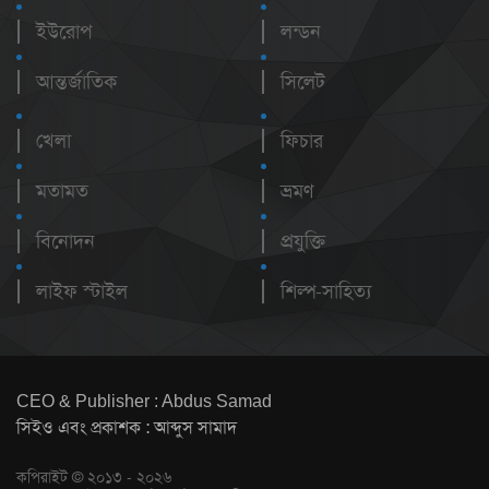
ইউরোপ
লন্ডন
আন্তর্জাতিক
সিলেট
খেলা
ফিচার
মতামত
ভ্রমণ
বিনোদন
প্রযুক্তি
লাইফ স্টাইল
শিল্প-সাহিত্য
CEO & Publisher : Abdus Samad
সিইও এবং প্রকাশক : আব্দুস সামাদ
কপিরাইট © ২০১৩ - ২০২৬