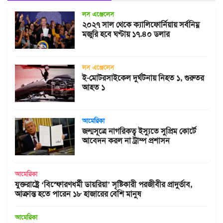
লস এঞ্জেলেস
২০২৭ সাল থেকে ক্যালিফোর্নিয়ায় সর্বনিম্ন
মজুরি হবে ঘণ্টায় ১৭.৪০ ডলার
লস এঞ্জেলেস
ই-মোটরসাইকেল দুর্ঘটনায় নিহত ১, গুরুতর
আহত ১
আমেরিকা
জন্মসূত্রে নাগরিকত্ব ইস্যুতে সুপ্রিম কোর্টে
আবেদন করল না ট্রাম্প প্রশাসন
আমেরিকা
যুক্তরাষ্ট্রে ‘বিস্ফোরণধর্মী ডায়রিয়া’ সৃষ্টিকারী পরজীবীর প্রাদুর্ভাব,
আক্রান্ত হতে পারেন ১৮ হাজারের বেশি মানুষ
আমেরিকা