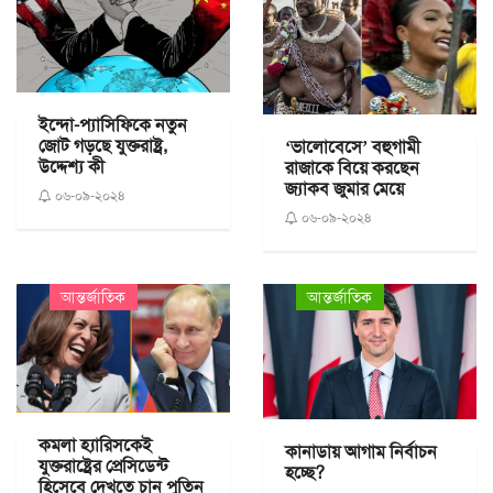
ইন্দো-প্যাসিফিকে নতুন
জোট গড়ছে যুক্তরাষ্ট্র,
‘ভালোবেসে’ বহুগামী
উদ্দেশ্য কী
রাজাকে বিয়ে করছেন
জ্যাকব জুমার মেয়ে
০৬-০৯-২০২৪
০৬-০৯-২০২৪
আন্তর্জাতিক
আন্তর্জাতিক
কমলা হ্যারিসকেই
কানাডায় আগাম নির্বাচন
যুক্তরাষ্ট্রের প্রেসিডেন্ট
হচ্ছে?
হিসেবে দেখতে চান পুতিন