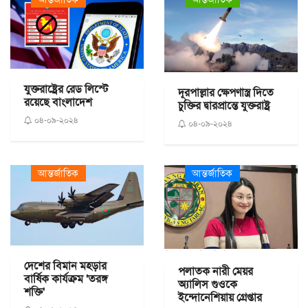
যুক্তরাষ্ট্রের রেড লিস্টে
দূরপাল্লার ক্ষেপণাস্ত্র দিতে
রয়েছে বাংলাদেশ
চুক্তির দ্বারপ্রান্তে যুক্তরাষ্ট্র
০৪-০৯-২০২৪
০৪-০৯-২০২৪
আন্তর্জাতিক
আন্তর্জাতিক
দেশের বিমান মহড়ার
পলাতক নারী মেয়র
বার্ষিক কার্যক্রম 'তরঙ্গ
অ্যালিস গুওকে
শক্তি'
ইন্দোনেশিয়ায় গ্রেপ্তার