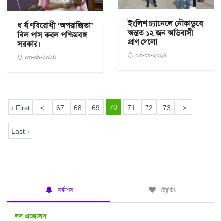
ইংলিশ চ্যানেলে নৌকাডুবে
ধ র্ষ ণবিরোধী ‘অপরাজিতা’
অন্তত ১২ জন অভিবাসী
বিল পাস করল পশ্চিমবঙ্গ
প্রাণ গেলো
সরকার।
০৩-০৯-২০২৪
০৩-০৯-২০২৪
70
‹ First
<
67
68
69
71
72
73
>
Last ›
সর্বশেষ
ট্রেন্ডিং
লস এঞ্জেলেস