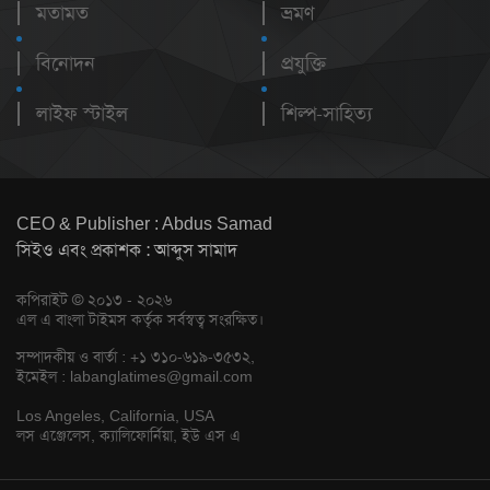
মতামত
ভ্রমণ
বিনোদন
প্রযুক্তি
লাইফ স্টাইল
শিল্প-সাহিত্য
CEO & Publisher : Abdus Samad
সিইও এবং প্রকাশক : আব্দুস সামাদ
কপিরাইট © ২০১৩ - ২০২৬
এল এ বাংলা টাইমস কর্তৃক সর্বস্বত্ব সংরক্ষিত।
সম্পাদকীয় ও বার্তা : +১ ৩১০-৬১৯-৩৫৩২,
ইমেইল :
labanglatimes@gmail.com
Los Angeles, California, USA
লস এঞ্জেলেস, ক্যালিফোর্নিয়া, ইউ এস এ