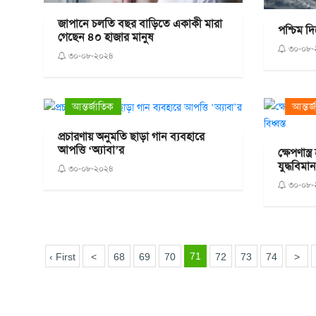
জাপানে চলতি বছর বাড়িতে একাকী মারা
পশ্চিম দ
গেছেন ৪০ হাজার মানুষ
৩০-০৮-
৩০-০৮-২০২৪
আন্তর্জাতিক
আন্তর্
প্রচারণায় অনুমতি ছাড়া গান ব্যবহারে
আপত্তি ‘অ্যাবা’র
ক্ষেপণাস
যুদ্ধবিমান
৩০-০৮-২০২৪
৩০-০৮-
71
‹ First
<
68
69
70
72
73
74
>