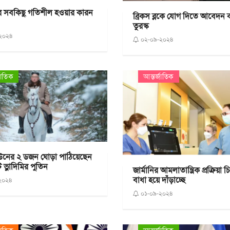
যের সবকিছু গতিশীল হওয়ার কারন
ব্রিকস ব্লকে যোগ দিতে আবেদন
তুরস্ক
২০২৪
০২-০৯-২০২৪
জাতিক
আন্তর্জাতিক
উনের ২ ডজন ঘোড়া পাঠিয়েছেন
্ট ভ্লাদিমির পুতিন
জার্মানির আমলাতান্ত্রিক প্রক্রিয়া
বাধা হয়ে দাঁড়াচ্ছে
২০২৪
০১-০৯-২০২৪