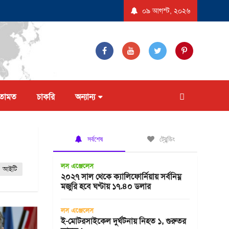
বেদন করল না ট্রাম্প প্রশাসন
যুক্তরাষ্ট্রে ‘বিস্ফোরণধর্মী ডায়রিয়া’ সৃষ্টিকারী পরজীবীর
০৯ আগস্ট, ২০২৬
তামত
চাকরি
অন্যান্য
সর্বশেষ
ট্রেন্ডিং
লস এঞ্জেলেস
আইটি
২০২৭ সাল থেকে ক্যালিফোর্নিয়ায় সর্বনিম্ন
মজুরি হবে ঘণ্টায় ১৭.৪০ ডলার
লস এঞ্জেলেস
ই-মোটরসাইকেল দুর্ঘটনায় নিহত ১, গুরুতর