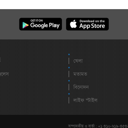
ক
খেলা
েলেস
মতামত
বিনোদন
লাইফ স্টাইল
সম্পাদকীয় ও বার্তা : +১ ৩১০-৬১৯-৩৫৩