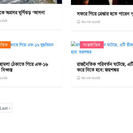
িকে অগ্রসর ঘূর্ণিঝড় ‘আসনা
সফরে গিয়ে গ্রেপ্তার হতে পারেন 
২০২৪
৩০-০৮-২০২৪
জাতিক
আন্তর্জাতিক
্ত্র হামলা ঠেকাতে গিয়ে এফ-১৬
রাজনৈতিক পরিবর্তন ঘটেছে, এটি 
 বিধ্বস্ত
করে নিতে হবে: জয়শঙ্কর
২০২৪
৩০-০৮-২০২৪
Last ›