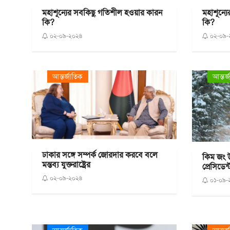
মহাশূন্যের সবকিছু গতিশীল হওয়ার কারন
মহাশূন্
কি?
কি?
০২-০৯-২০২৪
০২-০৯-
আন্তর্জাতিক
আন্তর্
ঢাকার সঙ্গে সম্পর্ক জোরদার করবে বলে
কিম জং 
মন্তব্য যুক্তরাষ্ট্রের
প্রেসিডেন
০২-০৯-২০২৪
০১-০৯-