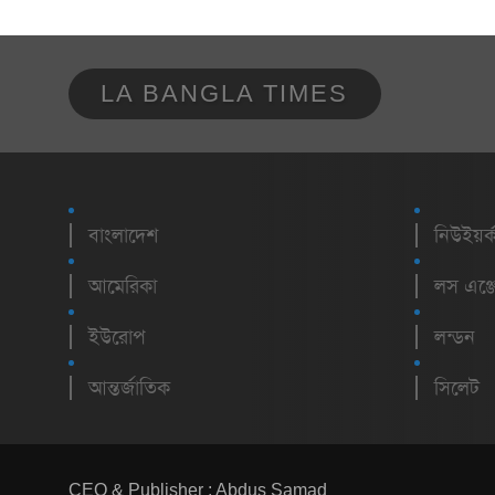
LA BANGLA TIMES
বাংলাদেশ
নিউইয়র্
আমেরিকা
লস এঞ্জ
ইউরোপ
লন্ডন
আন্তর্জাতিক
সিলেট
CEO & Publisher : Abdus Samad