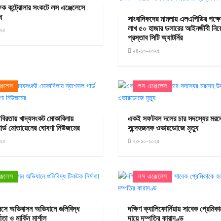
ফিক কন্ট্রোলার সংকটে লস এঞ্জেলেসে
ধ
সাংবাদিকদের মামলায় এলএপিডির পক্ষ
লাখ ৫০ হাজার ডলারের আইনজীবী নি
২৫
প্রস্তাব সিটি অ্যাটর্নির
২৪-১০-২০২৫
জেলেস
লস এঞ্জেলেস
থবিরতায় খাদ্যসংকট মোকাবিলায়
একই সফটবল দলের চার সদস্যের মরদে
গার্ড মোতায়েনের ঘোষণা নিউজমের
সন্দেহজনক ওভারডোজে মৃত্যু
২৫
২৩-১০-২০২৫
জেলেস
লস এঞ্জেলেস
েসে অভিবাসন অভিযানে গুলিবিদ্ধ
দক্ষিণ ক্যালিফোর্নিয়ায় সাবেক প্রেমিক
াতা ও মার্কিন মার্শাল
দায়ে দম্পতির কারাদণ্ড