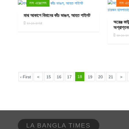
লস এঞ্জেলেস
লস এঞ্
মাঝ আকাশে বিমানের কাঁচ ভাঙল, আহত পাইলট
অরেঞ্জ কাউ
২০-১০-২০২৫
অপ্রাপ্তব
২০-১০-২০
18
‹ First
<
15
16
17
19
20
21
>
LA BANGLA TIMES