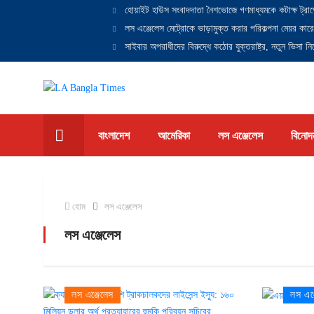
হোয়াইট হাউস সংবাদদাতা নৈশভোজে গণমাধ্যমকে কটাক্ষ ট্রাম
লস এঞ্জেলেস মেট্রোকে ভাড়ামুক্ত করার পরিকল্পনা মেয়র কারে
সাইবার অপরাধীদের বিরুদ্ধে কঠোর যুক্তরাষ্ট্র, নতুন ভিসা নিষ
বাংলাদেশ
আমেরিকা
লস এঞ্জেলেস
বিনোদ
হোম
লস এঞ্জেলেস
লস এঞ্জেলেস
লস এঞ্জেলেস
লস এঞ্