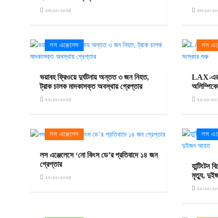
২৩-১০-২০২৫
২৩-১০-২০
লস এঞ্জেলেস
লস এঞ্
ভয়াবহ ফ্রিওয়ে দুর্ঘটনায় অন্তত ৩ জন নিহত,
LAX-এর টা
ট্রাক চালক মাদকাসক্ত অবস্থায় গ্রেপ্তার
অলিম্পিকে
২২-১০-২০২৫
২১-১০-২০
লস এঞ্জেলেস
লস এঞ্
লস এঞ্জেলেসে ‘নো কিংস ডে’র প্রতিবাদে ১৪ জন
গ্রেপ্তার
হান্টিংটন
মৃত্যু, দ
২০-১০-২০২৫
২০-১০-২০