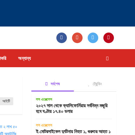
াকরি
অন্যান্য
সর্বশেষ
ট্রেন্ডিং
লস এঞ্জেলেস
আইটি
২০২৭ সাল থেকে ক্যালিফোর্নিয়ায় সর্বনিম্ন মজুরি
হবে ঘণ্টায় ১৭.৪০ ডলার
লস এঞ্জেলেস
ই-মোটরসাইকেল দুর্ঘটনায় নিহত ১, গুরুতর আহত ১