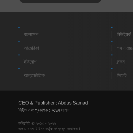
বাংলাদেশ
নিউইয়র্ক
আমেরিকা
লস এঞ্জে
ইউরোপ
লন্ডন
আন্তর্জাতিক
সিলেট
CEO & Publisher : Abdus Samad
সিইও এবং প্রকাশক : আব্দুস সামাদ
কপিরাইট © ২০১৩ - ২০২৬
এল এ বাংলা টাইমস কর্তৃক সর্বস্বত্ব সংরক্ষিত।