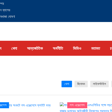
্পের
ন ব্যাসের
েধাজ্ঞা ঘোষণা
ন
খেলা
আন্তর্জাতিক
অর্থনীতি
ভিডিও
মতামত
চ
খেলা
বিনোদন
লাইফস্টাইল
জেলেস
লস এঞ্জেলেস