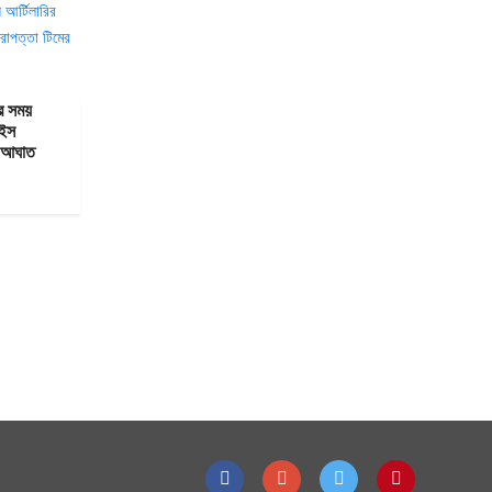
ের সময়
াইস
ে আঘাত