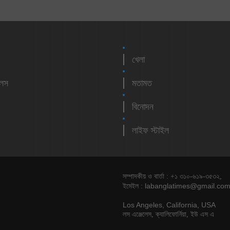
খেলা
লেস
মতামত
বিনোদন
লাইফ স্টাইল
সম্পাদকীয় ও বার্তা : +১ ৩১০-৬১৯-৩৫৩২,
labanglatimes@gmail.co
ইমেইল :
Los Angeles, California, USA
লস এঞ্জেলেস, ক্যালিফোর্নিয়া, ইউ এস এ