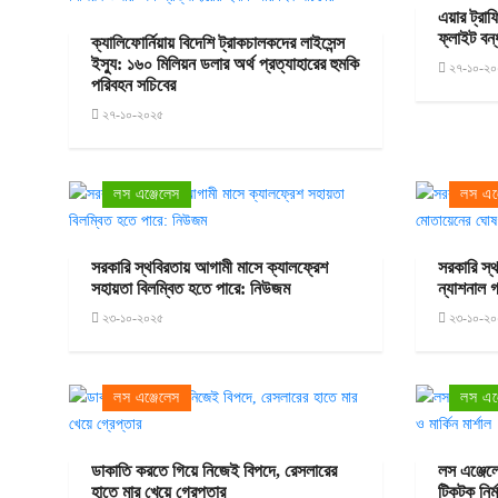
এয়ার ট্রা
ফ্লাইট বন্
ক্যালিফোর্নিয়ায় বিদেশি ট্রাকচালকদের লাইসেন্স
ইস্যু: ১৬০ মিলিয়ন ডলার অর্থ প্রত্যাহারের হুমকি
২৭-১০-২০
পরিবহন সচিবের
২৭-১০-২০২৫
লস এঞ্জেলেস
লস এঞ্
সরকারি স্থবিরতায় আগামী মাসে ক্যালফ্রেশ
সরকারি স্
সহায়তা বিলম্বিত হতে পারে: নিউজম
ন্যাশনাল 
২৩-১০-২০২৫
২৩-১০-২০
লস এঞ্জেলেস
লস এঞ্
ডাকাতি করতে গিয়ে নিজেই বিপদে, রেসলারের
লস এঞ্জেল
হাতে মার খেয়ে গ্রেপ্তার
টিকটক নির্ম