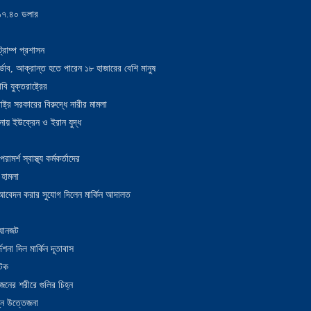
য় ১৭.৪০ ডলার
্রাম্প প্রশাসন
াদুর্ভাব, আক্রান্ত হতে পারেন ১৮ হাজারের বেশি মানুষ
 যুক্তরাষ্ট্রের
াষ্ট্র সরকারের বিরুদ্ধে নারীর মামলা
নায় ইউক্রেন ও ইরান যুদ্ধ
র্শ স্বাস্থ্য কর্মকর্তাদের
 হামলা
ন আবেদন করার সুযোগ দিলেন মার্কিন আদালত
 যানজট
েশনা দিল মার্কিন দূতাবাস
আটক
নের শরীরে গুলির চিহ্ন
তুন উত্তেজনা