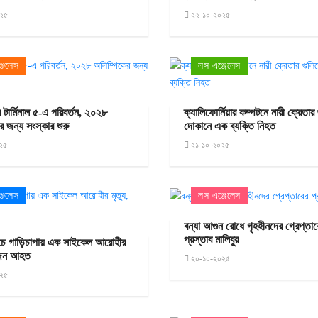
২৫
২২-১০-২০২৫
জেলেস
লস এঞ্জেলেস
র্মিনাল ৫-এ পরিবর্তন, ২০২৮
ক্যালিফোর্নিয়ার কম্পটনে নারী ক্রেতার
র জন্য সংস্কার শুরু
দোকানে এক ব্যক্তি নিহত
২৫
২১-১০-২০২৫
জেলেস
লস এঞ্জেলেস
বন্যা আগুন রোধে গৃহহীনদের গ্রেপ্তার
প্রস্তাব মালিবুর
 বিচে গাড়িচাপায় এক সাইকেল আরোহীর
ুইজন আহত
২০-১০-২০২৫
২৫