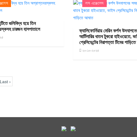
জেলেস
লস এঞ্জেলেস
ন্টিতে গুলিবিদ্ধ হয়ে তিন
য়স্কসহ চারজন হাসপাতালে
ক্যালিফোর্নিয়ায় মেরিন কর্পস উদযাপন
আর্টিলারির ধাতব টুকরো হাইওয়েতে, ভ
২৫
প্রেসিডেন্টের নিরাপত্তা টিমের গাড়িত
২০-১০-২০২৫
Last ›