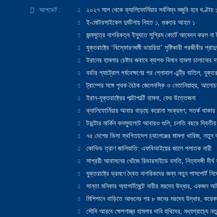
আপডেট :
২০২৭ সাল থেকে ক্যালিফোর্নিয়ায় সর্বনিম্ন মজুরি হবে ঘণ্টা
ই-মোটরসাইকেল দুর্ঘটনায় নিহত ১, গুরুতর আহত ১
জন্মসূত্রে নাগরিকত্ব ইস্যুতে সুপ্রিম কোর্টে আবেদন করল না ট
যুক্তরাষ্ট্রে ‘বিস্ফোরণধর্মী ডায়রিয়া’ সৃষ্টিকারী পরজীবীর প্র
ইরানের হামলার চেষ্টার জবাবে ব্যাপক বিমান হামলা চালানোর দাবি
বর্ডার প্যাট্রোল পর্যবেক্ষণের পর গ্লোবাল এন্ট্রি বাতিল, যুক্তর
ট্রাম্পের সঙ্গে পৃথক বৈঠক জেলেনস্কি ও নেতানিয়াহুর, আলোচ
ইরান-যুক্তরাষ্ট্রের পাল্টাপাল্টি হামলা, ফের উত্তেজনা
ক্যালিফোর্নিয়ায় আবার বাড়ছে করোনা সংক্রমণ, সতর্ক থাকার পরাম
টরন্টোর মার্কিন কনস্যুলেটে আবারও গুলি, চলতি বছরে দ্বিতীয়
৭৫ দেশের ভিসা স্থগিতাদেশ চ্যালেঞ্জের মামলা খারিজ, নতু
কোভিড ত্রাণ জালিয়াতি: এফবিআইয়ের জালে পলাতক নারী
সাশ্রয়ী আবাসনের খোঁজে রিভারসাইডে বসতি, নিত্যসঙ্গী দীর্ঘ
যুক্তরাষ্ট্রে ভ্রমণে দ্বৈত নাগরিকদের জন্য নতুন পাসপোর্ট নির্দ
সান্তা মনিকার অ্যাপার্টমেন্টে নারীর মরদেহ উদ্ধার, একজন 
মিশিগানে বাড়িতে আগুনের পর ৮ জনের মরদেহ উদ্ধার, কয়েকজ
সৌদি আরবে ক্ষেপণাস্ত্র হামলার দাবি হুথিদের, মধ্যপ্রাচ্যে ন