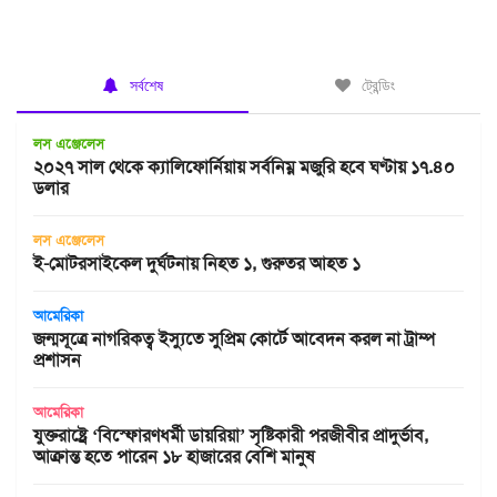
সর্বশেষ
ট্রেন্ডিং
লস এঞ্জেলেস
২০২৭ সাল থেকে ক্যালিফোর্নিয়ায় সর্বনিম্ন মজুরি হবে ঘণ্টায় ১৭.৪০
ডলার
লস এঞ্জেলেস
ই-মোটরসাইকেল দুর্ঘটনায় নিহত ১, গুরুতর আহত ১
আমেরিকা
জন্মসূত্রে নাগরিকত্ব ইস্যুতে সুপ্রিম কোর্টে আবেদন করল না ট্রাম্প
প্রশাসন
আমেরিকা
যুক্তরাষ্ট্রে ‘বিস্ফোরণধর্মী ডায়রিয়া’ সৃষ্টিকারী পরজীবীর প্রাদুর্ভাব,
আক্রান্ত হতে পারেন ১৮ হাজারের বেশি মানুষ