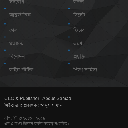
ইউরোপ
লন্ডন
আন্তর্জাতিক
সিলেট
খেলা
ফিচার
মতামত
ভ্রমণ
বিনোদন
প্রযুক্তি
লাইফ স্টাইল
শিল্প-সাহিত্য
CEO & Publisher : Abdus Samad
সিইও এবং প্রকাশক : আব্দুস সামাদ
কপিরাইট © ২০১৩ - ২০২৬
এল এ বাংলা টাইমস কর্তৃক সর্বস্বত্ব সংরক্ষিত।