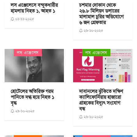
লস এঞ্জেলেসে বন্দুকধারীর
চশমার দোকান থেকে
হামলায় নিহত ১, আহত ১
২৬.৮ মিলিয়ন ডলারের
মালামাল চুরির অভিযোগে
০১-১১-২০২৫
৬ জন গ্রেফতার
২৯-১০-২০২৫
লস এঞ্জেলেস
লস এঞ্জেলেস
হোটেলের অতিরিক্ত গরম
দাবানলের ঝুঁকিতে দক্ষিণ
পানিতে দগ্ধ হয়ে নিহত ১
ক্যালিফোর্নিয়ায় হাজারো
বৃদ্ধ
গ্রাহকের বিদ্যুৎ সংযোগ
বন্ধ
২৯-১০-২০২৫
২৯-১০-২০২৫