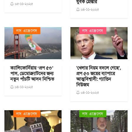
যুবক গ্রেপ্তার
০৫-১১-২০২৫
০৪-১১-২০২৫
লস এঞ্জেলেস
লস এঞ্জেলেস
ক্যালিফোর্নিয়ায় ‘প্রপ ৫০’
'খেলার নিয়ম বদলে গেছে',
পাস, ডেমোক্র্যাটদের জন্য
প্রপ ৫০ জয়ের ব্যাপারে
নতুন পাঁচটি আসন নিশ্চিত
আত্মবিশ্বাসী: গ্যাভিন
নিউজম
০৪-১১-২০২৫
০৪-১১-২০২৫
লস এঞ্জেলেস
লস এঞ্জেলেস