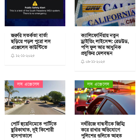
জরুরি সতর্কতা বার্তা
ক্যালিফোর্নিয়ায় নতুন
ছড়িয়ে পড়ল পুরো লস
ড্রাইভিং লাইসেন্স: রেডউড,
এঞ্জেলেস কাউন্টিতে
পপি ফুল আর আধুনিক
প্রযুক্তির মেলবন্ধন
১২-১১-২০২৫
০৯-১১-২০২৫
লস এঞ্জেলেস
লস এঞ্জেলেস
পোর্ট হুয়েনিমেতে পার্টিতে
নর্থরিজে বান্ধবীকে জিম্মি
ছুরিকাঘাত, দুই কিশোরী
করে রাখার অভিযোগে
হাসপাতালে
পুলিশের গুলিতে আহত