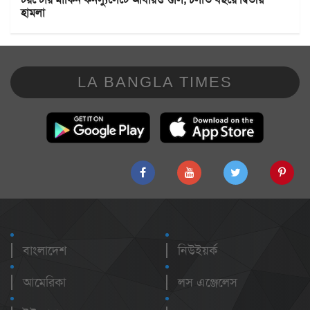
হামলা
LA BANGLA TIMES
বাংলাদেশ
নিউইয়র্ক
আমেরিকা
লস এঞ্জেলেস