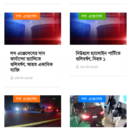
লস এঞ্জেলেস
লস এঞ্জেলেস
লস এঞ্জেলেসের সান
নিউহলে হ্যালোইন পার্টিতে
ফার্নান্দো ভ্যালিতে
গুলিবর্ষণ, নিহত ১
গুলিবর্ষণ, আহত একাধিক
০২-১১-২০২৫
ব্যক্তি
০৩-১১-২০২৫
লস এঞ্জেলেস
লস এঞ্জেলেস