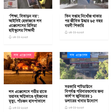
‘শিক্ষা, বিতাড়ন নয়’:
তিন সপ্তাহ নিখোঁজ থাকার
আইসিই হেফাজতে লস
পর জীবিত উদ্ধার ৬৫ বছর
এঞ্জেলেসের রিসিডা
বয়সী শিকারি
হাইস্কুলের শিক্ষার্থী
০৪-১১-২০২৫
০৪-১১-২০২৫
লস এঞ্জেলেস
লস এঞ্জেলেস
সরকারি শাটডাউনে
বিপর্যস্ত পরিবারগুলোর জন্য
লস এঞ্জেলেসে গভীর রাতে
কার্ল’স জুনিয়রের ১
ভয়াবহ অগ্নিকাণ্ডে দুইজনের
ডলারের খাবার উদ্যোগ
মৃত্যু, পাঁচজন হাসপাতালে
০৩-১১-২০২৫
০৩-১১-২০২৫