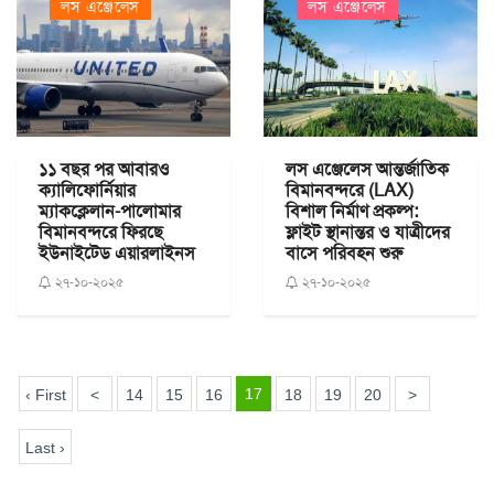
লস এঞ্জেলেস
লস এঞ্জেলেস
১১ বছর পর আবারও
লস এঞ্জেলেস আন্তর্জাতিক
ক্যালিফোর্নিয়ার
বিমানবন্দরে (LAX)
ম্যাকক্লেলান-পালোমার
বিশাল নির্মাণ প্রকল্প:
বিমানবন্দরে ফিরছে
ফ্লাইট স্থানান্তর ও যাত্রীদের
ইউনাইটেড এয়ারলাইনস
বাসে পরিবহন শুরু
২৭-১০-২০২৫
২৭-১০-২০২৫
17
‹ First
<
14
15
16
18
19
20
>
Last ›