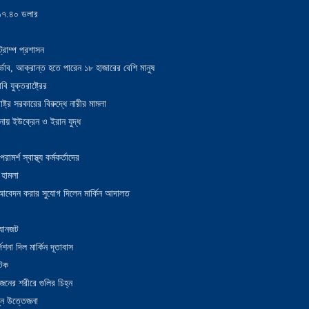
য় ১৭.৪০ ডলার
্রাম্প প্রশাসন
াদুর্ভাব, আক্রান্ত হতে পারেন ১৮ হাজারের বেশি মানুষ
 যুক্তরাষ্ট্রের
াষ্ট্র সরকারের বিরুদ্ধে নারীর মামলা
নায় ইউক্রেন ও ইরান যুদ্ধ
র্শ স্বাস্থ্য কর্মকর্তাদের
 হামলা
ন আবেদন করার সুযোগ দিলেন মার্কিন আদালত
 যানজট
েশনা দিল মার্কিন দূতাবাস
আটক
নের শরীরে গুলির চিহ্ন
তুন উত্তেজনা