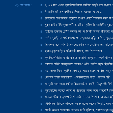
আপডেট :
২০২৭ সাল থেকে ক্যালিফোর্নিয়ায় সর্বনিম্ন মজুরি হবে ঘণ্টা
ই-মোটরসাইকেল দুর্ঘটনায় নিহত ১, গুরুতর আহত ১
জন্মসূত্রে নাগরিকত্ব ইস্যুতে সুপ্রিম কোর্টে আবেদন করল না ট
যুক্তরাষ্ট্রে ‘বিস্ফোরণধর্মী ডায়রিয়া’ সৃষ্টিকারী পরজীবীর প্র
ইরানের হামলার চেষ্টার জবাবে ব্যাপক বিমান হামলা চালানোর দাবি
বর্ডার প্যাট্রোল পর্যবেক্ষণের পর গ্লোবাল এন্ট্রি বাতিল, যুক্তর
ট্রাম্পের সঙ্গে পৃথক বৈঠক জেলেনস্কি ও নেতানিয়াহুর, আলোচ
ইরান-যুক্তরাষ্ট্রের পাল্টাপাল্টি হামলা, ফের উত্তেজনা
ক্যালিফোর্নিয়ায় আবার বাড়ছে করোনা সংক্রমণ, সতর্ক থাকার পরাম
টরন্টোর মার্কিন কনস্যুলেটে আবারও গুলি, চলতি বছরে দ্বিতীয়
৭৫ দেশের ভিসা স্থগিতাদেশ চ্যালেঞ্জের মামলা খারিজ, নতু
কোভিড ত্রাণ জালিয়াতি: এফবিআইয়ের জালে পলাতক নারী
সাশ্রয়ী আবাসনের খোঁজে রিভারসাইডে বসতি, নিত্যসঙ্গী দীর্ঘ
যুক্তরাষ্ট্রে ভ্রমণে দ্বৈত নাগরিকদের জন্য নতুন পাসপোর্ট নির্দ
সান্তা মনিকার অ্যাপার্টমেন্টে নারীর মরদেহ উদ্ধার, একজন 
মিশিগানে বাড়িতে আগুনের পর ৮ জনের মরদেহ উদ্ধার, কয়েকজ
সৌদি আরবে ক্ষেপণাস্ত্র হামলার দাবি হুথিদের, মধ্যপ্রাচ্যে ন