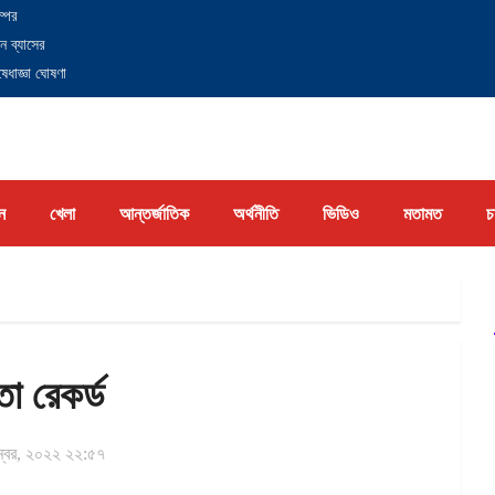
্পের
ন ব্যাসের
েধাজ্ঞা ঘোষণা
ন
খেলা
আন্তর্জাতিক
অর্থনীতি
ভিডিও
মতামত
চ
ো রেকর্ড
্বর, ২০২২ ২২:৫৭