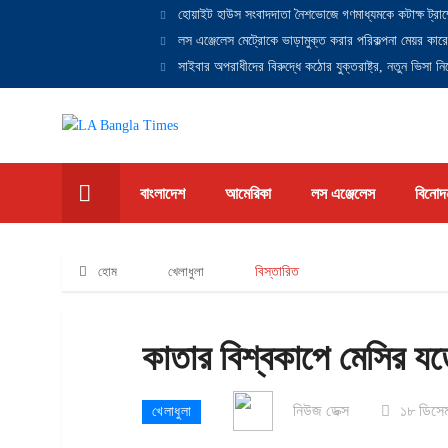
হোয়াইট হাউস সংবাদদাতা নৈশভোজে গণমাধ্যমকে কটাক্ষ ট্রাম
লস এঞ্জেলেস মেট্রোকে ভাড়ামুক্ত করার পরিকল্পনা মেয়র কারে
সাইবার অপরাধীদের বিরুদ্ধে কঠোর যুক্তরাষ্ট্র, নতুন ভিসা নিষ
বাংলাদেশ
আমেরিকা
লস এঞ্জেলেস
বিনোদ
হোম
খেলাধুলা
বিস্তারিত
কাতার বিশ্বকাপে মেসির যত
নিউজ ডেক্স
১৮ ডিসেম
খেলাধুলা