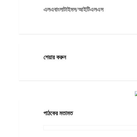
এলএবাংলাটাইমস/আইটিএলএস
শেয়ার করুন
পাঠকের মতামত