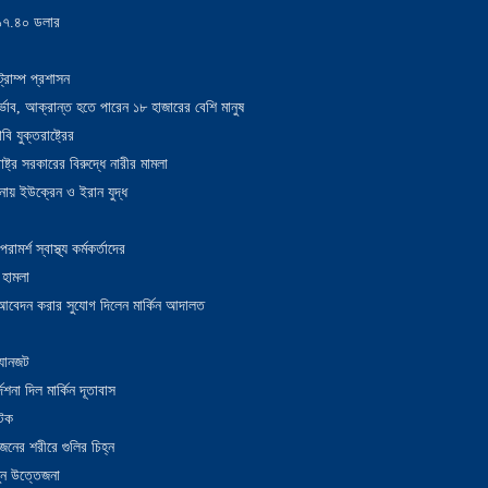
য় ১৭.৪০ ডলার
্রাম্প প্রশাসন
াদুর্ভাব, আক্রান্ত হতে পারেন ১৮ হাজারের বেশি মানুষ
 যুক্তরাষ্ট্রের
াষ্ট্র সরকারের বিরুদ্ধে নারীর মামলা
নায় ইউক্রেন ও ইরান যুদ্ধ
র্শ স্বাস্থ্য কর্মকর্তাদের
 হামলা
ন আবেদন করার সুযোগ দিলেন মার্কিন আদালত
 যানজট
েশনা দিল মার্কিন দূতাবাস
আটক
নের শরীরে গুলির চিহ্ন
তুন উত্তেজনা