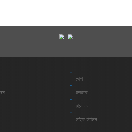
খেলা
লেস
মতামত
বিনোদন
লাইফ স্টাইল