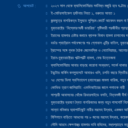
আপডেট :
২০২৭ সাল থেকে ক্যালিফোর্নিয়ায় সর্বনিম্ন মজুরি হবে ঘণ্টা
ই-মোটরসাইকেল দুর্ঘটনায় নিহত ১, গুরুতর আহত ১
জন্মসূত্রে নাগরিকত্ব ইস্যুতে সুপ্রিম কোর্টে আবেদন করল না ট
যুক্তরাষ্ট্রে ‘বিস্ফোরণধর্মী ডায়রিয়া’ সৃষ্টিকারী পরজীবীর প্র
ইরানের হামলার চেষ্টার জবাবে ব্যাপক বিমান হামলা চালানোর দাবি
বর্ডার প্যাট্রোল পর্যবেক্ষণের পর গ্লোবাল এন্ট্রি বাতিল, যুক্তর
ট্রাম্পের সঙ্গে পৃথক বৈঠক জেলেনস্কি ও নেতানিয়াহুর, আলোচ
ইরান-যুক্তরাষ্ট্রের পাল্টাপাল্টি হামলা, ফের উত্তেজনা
ক্যালিফোর্নিয়ায় আবার বাড়ছে করোনা সংক্রমণ, সতর্ক থাকার পরাম
টরন্টোর মার্কিন কনস্যুলেটে আবারও গুলি, চলতি বছরে দ্বিতীয়
৭৫ দেশের ভিসা স্থগিতাদেশ চ্যালেঞ্জের মামলা খারিজ, নতু
কোভিড ত্রাণ জালিয়াতি: এফবিআইয়ের জালে পলাতক নারী
সাশ্রয়ী আবাসনের খোঁজে রিভারসাইডে বসতি, নিত্যসঙ্গী দীর্ঘ
যুক্তরাষ্ট্রে ভ্রমণে দ্বৈত নাগরিকদের জন্য নতুন পাসপোর্ট নির্দ
সান্তা মনিকার অ্যাপার্টমেন্টে নারীর মরদেহ উদ্ধার, একজন 
মিশিগানে বাড়িতে আগুনের পর ৮ জনের মরদেহ উদ্ধার, কয়েকজ
সৌদি আরবে ক্ষেপণাস্ত্র হামলার দাবি হুথিদের, মধ্যপ্রাচ্যে ন