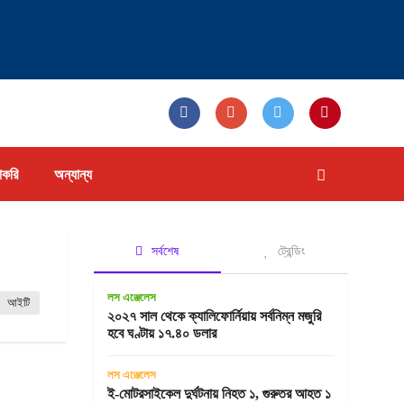
াকরি
অন্যান্য
সর্বশেষ
ট্রেন্ডিং
লস এঞ্জেলেস
আইটি
২০২৭ সাল থেকে ক্যালিফোর্নিয়ায় সর্বনিম্ন মজুরি
হবে ঘণ্টায় ১৭.৪০ ডলার
লস এঞ্জেলেস
ই-মোটরসাইকেল দুর্ঘটনায় নিহত ১, গুরুতর আহত ১