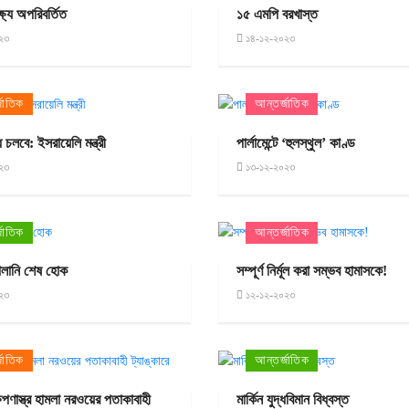
্ষ্য অপরিবর্তিত
১৫ এমপি বরখাস্ত
২৩
১৪-১২-২০২৩
জাতিক
আন্তর্জাতিক
ধ চলবে: ইসরায়েলি মন্ত্রী
পার্লামেন্টে ‘হুলস্থুল’ কাণ্ড
২৩
১৩-১২-২০২৩
জাতিক
আন্তর্জাতিক
বালানি শেষ হোক
সম্পূর্ণ নির্মূল করা সম্ভব হামাসকে!
২৩
১২-১২-২০২৩
জাতিক
আন্তর্জাতিক
ষেপণাস্ত্র হামলা নরওয়ের পতাকাবাহী
মার্কিন যুদ্ধবিমান বিধ্বস্ত