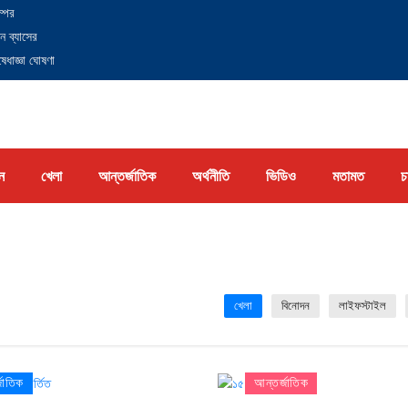
্পের
ন ব্যাসের
েধাজ্ঞা ঘোষণা
ন
খেলা
আন্তর্জাতিক
অর্থনীতি
ভিডিও
মতামত
চ
খেলা
বিনোদন
লাইফস্টাইল
জাতিক
আন্তর্জাতিক