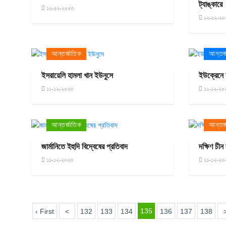
ট্যাঙ্কারে
১২-১২-২০২৩
১২-১২-২০
আন্তর্জাতিক
আন্তর্
ইসরায়েলি হামলা খান ইউনুসে
ইউক্রেনে য
১১-১২-২০২৩
১১-১২-২০
আন্তর্জাতিক
আন্তর্
জার্মানিতে ইহুদি বিদ্বেষের প্রতিবাদ
দক্ষিণ চী
১১-১২-২০২৩
১১-১২-২০
135
‹ First
<
132
133
134
136
137
138